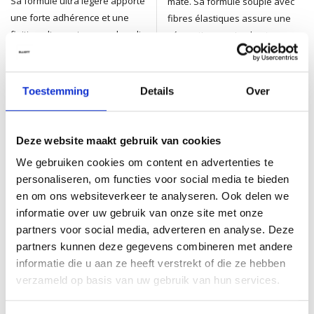
Sa formule ultra légère apporte
mate. Sa formule souple avec
une forte adhérence et une
fibres élastiques assure une
finition ultra mate sans alourdir
séparation maximale et un
les cheveux. Idéal pour une
contrôle longue durée. Idéale
texture maximale et un contrôle
pour des looks structurés et
total.
facile à rincer.
Toestemming
Details
Over
Disponible
Disponible
Commandé avant 21h, livré
Commandé avant 21h, livré
demain (*)
demain (*)
Deze website maakt gebruik van cookies
23,95
23,95
Taxes incluses
Taxes incluses
We gebruiken cookies om content en advertenties te
personaliseren, om functies voor social media te bieden
en om ons websiteverkeer te analyseren. Ook delen we
informatie over uw gebruik van onze site met onze
partners voor social media, adverteren en analyse. Deze
partners kunnen deze gegevens combineren met andere
informatie die u aan ze heeft verstrekt of die ze hebben
verzameld op basis van uw gebruik van hun services.