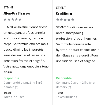
STMNT
STMNT
All-in-One Cleanser
Conditioner
STMNT All-In-One Cleanser est
STMNT Conditioner est un
un nettoyant professionnel 3-
après-shampooing
en-1 pour cheveux, barbe et
professionnel pour hommes.
corps. Sa formule efficace mais
Sa formule nourrissante
douce élimine les impuretés
hydrate, adoucit et améliore le
sans dessécher et laisse une
démêlage sans alourdir. Pour
sensation fraîche et soignée.
une finition lisse et soignée.
Votre nettoyage quotidien, tout-
en-un.
Disponible
Disponible
Commandé avant 21h, livré
Commandé avant 21h, livré
demain (*)
demain (*)
19,95
19,95
Taxes incluses
Taxes incluses