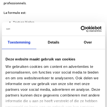
professionnels
.
La formule est:
Texture légère
Non collante
Facile à éliminer au lavage
Vegan (sans ingrédients d’origine animale)
Toestemming
Details
Over
Son parfum signature
Staygold
associe des notes d’
agrumes
fraîches à des nuances
aquatiques et boisées
subtiles.
Deze website maakt gebruik van cookies
Comment utiliser ce produit?
We gebruiken cookies om content en advertenties te
Étape 1:
Saupoudrer la poudre sur cheveux secs.
personaliseren, om functies voor social media te bieden
Étape 2:
Travailler le produit avec les mains pour le
en om ons websiteverkeer te analyseren. Ook delen we
transformer en cire.
informatie over uw gebruik van onze site met onze
Étape 3:
Coiffer selon le style souhaité.
partners voor social media, adverteren en analyse. Deze
Étape 4:
Vous pouvez aussi frotter le produit entre les mains
partners kunnen deze gegevens combineren met andere
avant application pour une répartition plus uniforme.
informatie die u aan ze heeft verstrekt of die ze hebben
verzameld op basis van uw gebruik van hun services.