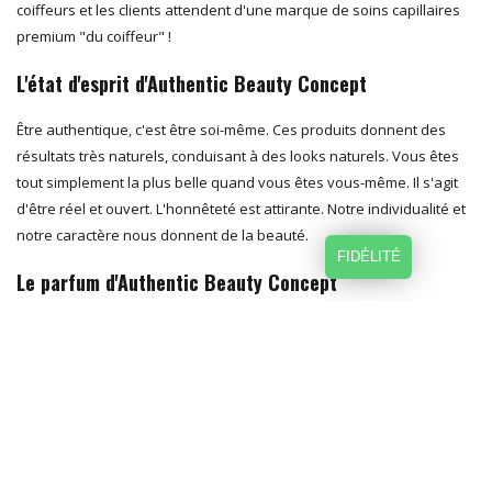
coiffeurs et les clients attendent d'une marque de soins capillaires
premium "du coiffeur" !
L'état d'esprit d'Authentic Beauty Concept
Être authentique, c'est être soi-même. Ces produits donnent des
résultats très naturels, conduisant à des looks naturels. Vous êtes
tout simplement la plus belle quand vous êtes vous-même. Il s'agit
d'être réel et ouvert. L'honnêteté est attirante. Notre individualité et
notre caractère nous donnent de la beauté.
FIDÉLITÉ
Le parfum d'Authentic Beauty Concept
Les produits capillaires Authentic Beauty sentent merveilleusement
bon. Des parfums poudrés et unisexes qui fonctionnent avec votre
propre parfum personnel, au lieu de le masquer.
Que diriez-vous du parfum de notre ligne HYDRATANT ? Le parfum
cotonneux évoque une sensation d'apesanteur d'un nuage. Le
parfum était composé de délicates fleurs blanches, de mangue et de