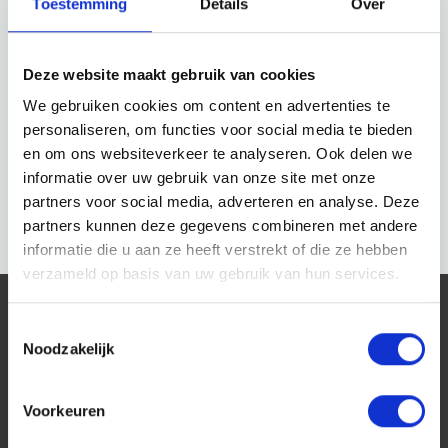
Toestemming
Details
Over
Authentic Beauty Concept est :
Axé sur les
Sans silicones, parabènes ni
Deze website maakt gebruik van cookies
resultats
sulfates
We gebruiken cookies om content en advertenties te
Durable
Sans microplastiques ni huile
personaliseren, om functies voor social media te bieden
minérale
Végan et sans
en om ons websiteverkeer te analyseren. Ook delen we
Sans gluten
cruauté
informatie over uw gebruik van onze site met onze
partners voor social media, adverteren en analyse. Deze
Commandez maintenant
partners kunnen deze gegevens combineren met andere
informatie die u aan ze heeft verstrekt of die ze hebben
verzameld op basis van uw gebruik van hun services.
Toestemmingsselectie
Noodzakelijk
Voorkeuren