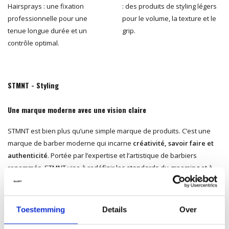
Hairsprays : une fixation
: des produits de styling légers
professionnelle pour une
pour le volume, la texture et le
tenue longue durée et un
grip.
contrôle optimal.
STMNT - Styling
Une marque moderne avec une vision claire
STMNT est bien plus qu’une simple marque de produits. C’est une
marque de barber moderne qui incarne
créativité, savoir faire et
authenticité
. Portée par l’expertise et l’artistique de barbiers
renommés, STMNT vise à redéfinir les standards du grooming et à
affirmer sa place dans l’industrie.
Développée par des créateurs influents
Toestemming
Details
Over
Derrière STMNT se trouvent trois figures majeures du monde du