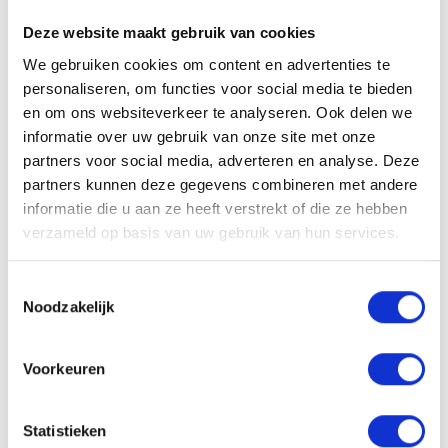
barbering :
Julius Cvesar, Staygold et Nomad Barber
. Chacun
Deze website maakt gebruik van cookies
apporte sa propre vision, son expertise et son style à une marque
We gebruiken cookies om content en advertenties te
qui va au delà du classique. Le résultat est une collection qui allie
personaliseren, om functies voor social media te bieden
performance professionnelle et identité forte.
en om ons websiteverkeer te analyseren. Ook delen we
informatie over uw gebruik van onze site met onze
Styling et soin avec du caractère
partners voor social media, adverteren en analyse. Deze
STMNT propose à la fois des produits de styling puissants et une
partners kunnen deze gegevens combineren met andere
gamme complète de soins pour les cheveux, la barbe et le corps.
informatie die u aan ze heeft verstrekt of die ze hebben
Des
collections de styling haute performance
aux essentiels du
verzameld op basis van uw gebruik van hun services.
quotidien pour le nettoyage et le soin, chaque produit est conçu
pour performer tout en s’intégrant parfaitement à un mode de vie
Toestemmingsselectie
moderne.
Noodzakelijk
Une qualité professionnelle pour chaque routine
Voorkeuren
Tous les produits STMNT sont conçus pour une utilisation en
barbershop comme à la maison. Les formules sont développées
Statistieken
pour une
performance maximale, une grande facilité d’utilisation