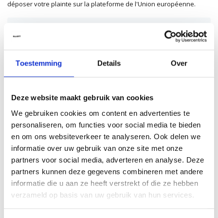
déposer votre plainte sur la plateforme de l'Union européenne.
Mon compte
Vos commandes, votre liste de souhaits, vos points de fidélité,
etc. se trouvent dans votre compte :
Toestemming
Details
Over
Se connecter
S'inscrire
Deze website maakt gebruik van cookies
We gebruiken cookies om content en advertenties te
personaliseren, om functies voor social media te bieden
Toutes autres questions :
en om ons websiteverkeer te analyseren. Ook delen we
informatie over uw gebruik van onze site met onze
WhatsApp
partners voor social media, adverteren en analyse. Deze
let's chat!
partners kunnen deze gegevens combineren met andere
+32 11 98 84 11
informatie die u aan ze heeft verstrekt of die ze hebben
verzameld op basis van uw gebruik van hun services.
Courriel