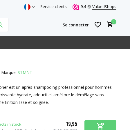
Service clients
9,4
@
ValuedShops
0
Se connecter
Marque:
STMNT
S'inscrire
ner est un après-shampooing professionnel pour hommes.
S'inscrire
rissante hydrate, adoucit et améliore le démêlage sans
e finition lisse et soignée.
19,95
cts in stock
Taxes incluses