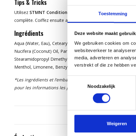
Tips & Tricks
Utilisez
STMNT Conditioner
après le
STMNT Shampoo
ou 
Toestemming
complète. Coiffez ensuite avec
STMNT Matte Paste
ou
Shin
Ingrédients
Deze website maakt gebruik
Aqua (Water, Eau), Cetearyl Alcohol, Isopropyl Myristate, B
We gebruiken cookies om cont
websiteverkeer te analyseren
Nucifera (Coconut) Oil, Parfum (Fragrance), Phenoxyethanol, 
media, adverteren en analys
Stearamidopropyl Dimethylamine, Isopropyl Alcohol, Panthenol, 
verstrekt of die ze hebben v
Menthol, Limonene, Benzyl Alcohol*
Toestemmingsselectie
*Les ingrédients et l’emballage peuvent être modifiés. Veuil
Noodzakelijk
pour les informations les plus récentes.
Weigeren