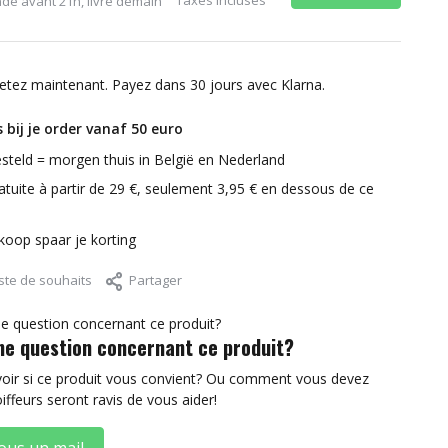
é avant 21h, livré demain
etez maintenant. Payez dans 30 jours avec Klarna.
 bij je order vanaf 50 euro
steld = morgen thuis in België en Nederland
atuite à partir de 29 €, seulement 3,95 € en dessous de ce
nkoop spaar je korting
iste de souhaits
Partager
ne question concernant ce produit?
voir si ce produit vous convient? Ou comment vous devez
oiffeurs seront ravis de vous aider!
ous un mail