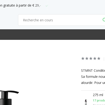
ficiel d'ABC
Commandez avant 21h = demain chez vous
STMNT Conditio
Sa formule nour
alourdir. Pour un
275 ml
17 produ