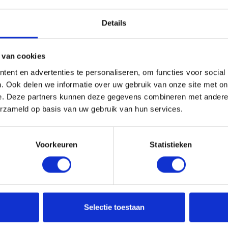
le
STMNT All-In-One Cleanser
pour une routine
Details
e Paste
selon la finition souhaitée.
 van cookies
ehentrimonium Chloride, Charcoal Powder, Cocos
ent en advertenties te personaliseren, om functies voor social
. Ook delen we informatie over uw gebruik van onze site met on
Ceteareth-20, Glyceryl Stearate,
e. Deze partners kunnen deze gegevens combineren met andere i
Citric Acid, Ethylhexylglycerin, Linalool,
erzameld op basis van uw gebruik van hun services.
lez toujours consulter l’étiquette du produit
Voorkeuren
Statistieken
Selectie toestaan