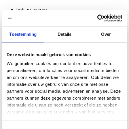
Texture non grass
Formule riche et crémeuse avec huile d’argan et cires
végétales
Protection thermique jusqu’à 230°C / 450°F
Toestemming
Details
Over
Vegan (sans ingrédients d’origine animale)
Deze website maakt gebruik van cookies
Son
parfum signature
par
Julius Cvesar
associe la noix de
coco
We gebruiken cookies om content en advertenties te
crémeuse et le
bois de santal
à de subtiles nuances d’
orris
.
personaliseren, om functies voor social media te bieden
en om ons websiteverkeer te analyseren. Ook delen we
Subtil, masculin et résolument
STMNT
.
informatie over uw gebruik van onze site met onze
Comment utiliser ce produit ?
partners voor social media, adverteren en analyse. Deze
Étape 1:
Appliquer sur cheveux humides.
partners kunnen deze gegevens combineren met andere
Étape 2:
Définir les ondulations ou les boucles avec les doigts.
informatie die u aan ze heeft verstrekt of die ze hebben
Étape 3:
Laisser sécher à l’air libre pour une définition forte.
verzameld op basis van uw gebruik van hun services.
Étape 4:
Ou sécher au sèche-cheveux avec les doigts ou une
brosse pour une texture plus subtile.
Toestemmingsselectie