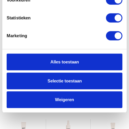
récentes.
Valeur du pH
Statistieken
5,6 – 6,6
Marketing
Ajouter à la liste de souhaits
Partager
Avez-vous une question concernant ce produit?
Alles toestaan
Vous voulez savoir si ce produit vous convient? Ou comment vous
devez l'utiliser? Nos coiffeurs seront ravis de vous aider!
Selectie toestaan
Envoyez-nous un mail
Weigeren
Produits connexes