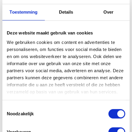
Étape 5 :
Combinez avec d’autres produits de coiffage
Toestemming
Details
Over
Authentic Beauty Concept pour plus de tenue ou de brillance.
Le conseil de nos coiffeurs
Utilisez la Shaping Cream comme produit de finition pour réduire les
Deze website maakt gebruik van cookies
frisottis et obtenir un look doux et maîtrisé. Mélangez une petite
We gebruiken cookies om content en advertenties te
quantité avec l'
Amplify Mousse
pour plus de volume ou avec la
personaliseren, om functies voor social media te bieden
Flawless Primer
pour un lissage et une protection accrus lors du
en om ons websiteverkeer te analyseren. Ook delen we
séchage.
informatie over uw gebruik van onze site met onze
partners voor social media, adverteren en analyse. Deze
Ingrédients
partners kunnen deze gegevens combineren met andere
Aqua (Water, Eau), PEG-40 Hydrogenated Castor Oil, Propylene
informatie die u aan ze heeft verstrekt of die ze hebben
Glycol, Cocos Nucifera (Coconut) Oil, Simmondsia Chinensis (Jojoba)
verzameld op basis van uw gebruik van hun services.
Seed Oil, Panthenol, Citric Acid, Sodium Benzoate, Potassium
Sorbate, Linalool, Limonene, Alpha-Isomethyl Ionone, Parfum
Toestemmingsselectie
(Fragrance).*
Noodzakelijk
*Les ingrédients et l’emballage peuvent être modifiés. Veuillez
toujours consulter l’étiquette du produit pour les informations les plus
Voorkeuren