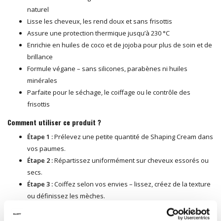
naturel
Lisse les cheveux, les rend doux et sans frisottis
Assure une protection thermique jusqu’à 230 °C
Enrichie en huiles de coco et de jojoba pour plus de soin et de
brillance
Formule végane – sans silicones, parabènes ni huiles
minérales
Parfaite pour le séchage, le coiffage ou le contrôle des
frisottis
Comment utiliser ce produit ?
Étape 1 :
Prélevez une petite quantité de Shaping Cream dans
vos paumes.
Étape 2 :
Répartissez uniformément sur cheveux essorés ou
secs.
Étape 3 :
Coiffez selon vos envies – lissez, créez de la texture
ou définissez les mèches.
Étape 4 :
Ajoutez un peu plus de produit pour une définition
ou un lissage supplémentaire si nécessaire.