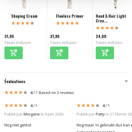
Shaping Cream
Flawless Primer
Hand & Hair Light
Crea...
31,90
31,90
24,00
Taxes incluses
Taxes incluses
Taxes incluses
Évaluations
4
/
Based on 2 reviews
5
4
/
4
/
5
5
Publié par
Morgane
le 9 juin 2026
Publié par
Patty
le 27 février 2
Nog niet getest
Nog maar 1x gebruikt dus kan 
niet veel over zeggen