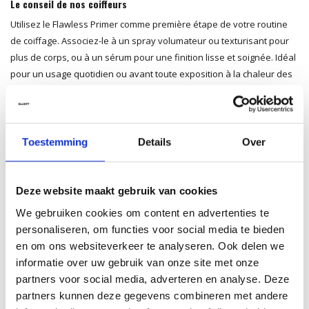
Le conseil de nos coiffeurs
Utilisez le Flawless Primer comme première étape de votre routine
de coiffage. Associez-le à un spray volumateur ou texturisant pour
plus de corps, ou à un sérum pour une finition lisse et soignée. Idéal
pour un usage quotidien ou avant toute exposition à la chaleur des
outils de coiffure.
Ingrédients
Aqua (Water, Eau), PEG-40 Hydrogenated Castor Oil, Glycerin, Cocos
Toestemming
Details
Over
Nucifera (Coconut) Oil, Simmondsia Chinensis (Jojoba) Seed Oil, Citric
Acid, Panthenol, Sodium Benzoate, Potassium Sorbate, Linalool,
Limonene, Parfum (Fragrance).*
Deze website maakt gebruik van cookies
*Les ingrédients et l’emballage peuvent être modifiés. Veuillez
We gebruiken cookies om content en advertenties te
toujours consulter l’étiquette du produit pour les informations les plus
personaliseren, om functies voor social media te bieden
récentes.
en om ons websiteverkeer te analyseren. Ook delen we
informatie over uw gebruik van onze site met onze
Valeur du pH
partners voor social media, adverteren en analyse. Deze
4,0 – 4,5
partners kunnen deze gegevens combineren met andere