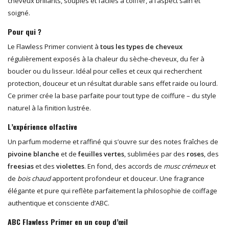
cheveux brillants, souples et faciles à coiffer, à l’aspect sain et
soigné.
Pour qui ?
Le Flawless Primer convient à
tous les types de cheveux
régulièrement exposés à la chaleur du sèche-cheveux, du fer à
boucler ou du lisseur. Idéal pour celles et ceux qui recherchent
protection, douceur et un résultat durable sans effet raide ou lourd.
Ce primer crée la base parfaite pour tout type de coiffure – du style
naturel à la finition lustrée.
L’expérience olfactive
Un parfum moderne et raffiné qui s’ouvre sur des notes fraîches de
pivoine blanche
et de
feuilles vertes
, sublimées par des
roses
, des
freesias
et des
violettes
. En fond, des accords de
musc crémeux
et
de
bois chaud
apportent profondeur et douceur. Une fragrance
élégante et pure qui reflète parfaitement la philosophie de coiffage
authentique et consciente d’ABC.
ABC Flawless Primer en un coup d’œil