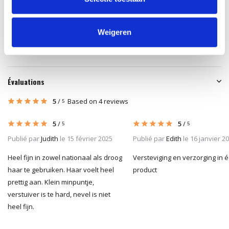
31,90
31,90
31,90
Taxes incluses
Taxes incluses
Taxes incluses
Weigeren
Évaluations
5
/
Based on 4 reviews
5
5
/
5
/
5
5
Publié par
Judith
le 15 février 2025
Publié par
Edith
le 16 janvier 2
Heel fijn in zowel nationaal als droog
Versteviging en verzorging in é
haar te gebruiken. Haar voelt heel
product
prettig aan. Klein minpuntje,
verstuiver is te hard, nevel is niet
heel fijn.