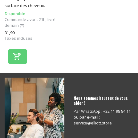
surface des cheveux.
Disponible
Commandé avant 21h, livré
demain (*)
31,90
Taxes incluses
Nous sommes heureux de vous
aider !
Par WhatsApp : +32 11 98 84 11
ou par e-mail :
service@elliott.store