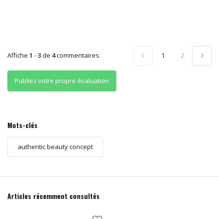
Affiche
1
-
3
de
4
commentaires
1
2
Publiez votre propre évaluation
Mots-clés
authentic beauty concept
Articles récemment consultés