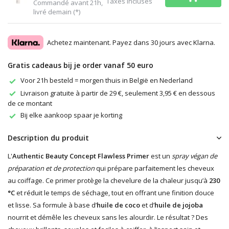
Taxes incluses
Commandé avant 21h,
livré demain (*)
Achetez maintenant. Payez dans 30 jours avec Klarna.
Gratis cadeaus bij je order vanaf 50 euro
Voor 21h besteld = morgen thuis in België en Nederland
Livraison gratuite à partir de 29 €, seulement 3,95 € en dessous
de ce montant
Bij elke aankoop spaar je korting
Description du produit
L'
Authentic Beauty Concept Flawless Primer
est un
spray végan de
préparation et de protection
qui prépare parfaitement les cheveux
au coiffage. Ce primer protège la chevelure de la chaleur jusqu’à
230
°C
et réduit le temps de séchage, tout en offrant une finition douce
et lisse. Sa formule à base d’
huile de coco
et d’
huile de jojoba
nourrit et démêle les cheveux sans les alourdir. Le résultat ? Des