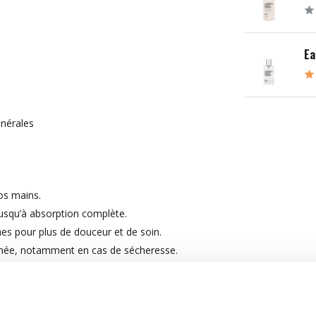
Ea
inérales
os mains.
squ’à absorption complète.
es pour plus de douceur et de soin.
rnée, notamment en cas de sécheresse.
es pointes sèches après le coiffage ou le