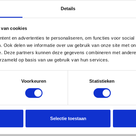
s et ajouter de la brillance. Gardez un tube dans
Details
.
 van cookies
hea) Butter, Helianthus Annuus (Sunflower) Seed
ent en advertenties te personaliseren, om functies voor social
ol, Tocopherol, Cetrimonium Chloride, Parfum
. Ook delen we informatie over uw gebruik van onze site met on
, Limonene, Linalool, Alpha-Isomethyl Ionone.*
e. Deze partners kunnen deze gegevens combineren met andere i
erzameld op basis van uw gebruik van hun services.
lez toujours consulter l’étiquette du produit
Voorkeuren
Statistieken
Selectie toestaan