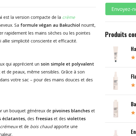
Envoyez-n
i
est la version compacte de la
crème
cheveux. Sa
formule végan au Bakuchiol
nourrit,
Produits co
ater rapidement les mains sèches ou les pointes
allie simplicité consciente et efficacité.
Ha
eux qui apprécient un
soin simple et polyvalent
x et de peaux, même sensibles. Grâce à son
Fl
t dans votre sac – pour des mains douces et des
Ba
par un bouquet généreux de
pivoines blanches
et
s éclatantes
, des
freesias
et des
violettes
 crémeux
et de
bois chaud
apporte une
En
haleur.