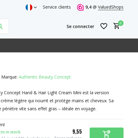
Service clients
9,4
@
ValuedShops
0
Se connecter
Marque:
Authentic Beauty Concept
S'inscrire
y Concept Hand & Hair Light Cream Mini est la version
S'inscrire
crème légère qui nourrit et protège mains et cheveux. Sa
 pénètre vite sans effet gras – idéale en voyage.
 ml
9,55
ts in stock
Taxes incluses