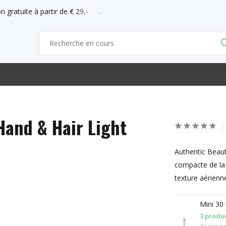
ficiel d'ABC
Commandez avant 21h = demain chez vous
Hand & Hair Light
Authentic Beaut
compacte de la 
texture aérienne
Mini 30
3 produc