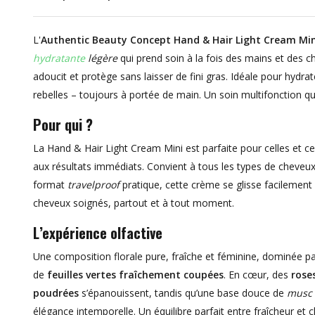
L'
Authentic Beauty Concept Hand & Hair Light Cream Min
hydratante
légère
qui prend soin à la fois des mains et des 
adoucit et protège sans laisser de fini gras. Idéale pour hydr
rebelles – toujours à portée de main. Un soin multifonction qui 
Pour qui ?
La Hand & Hair Light Cream Mini est parfaite pour celles et c
aux résultats immédiats. Convient à tous les types de cheveu
format
travelproof
pratique, cette crème se glisse facilemen
cheveux soignés, partout et à tout moment.
L’expérience olfactive
Une composition florale pure, fraîche et féminine, dominée 
de
feuilles vertes fraîchement coupées
. En cœur, des
rose
poudrées
s’épanouissent, tandis qu’une base douce de
musc
élégance intemporelle. Un équilibre parfait entre fraîcheur et c