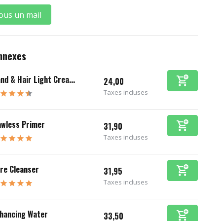
ous un mail
nnexes
nd & Hair Light Crea...
24,00
Taxes incluses
awless Primer
31,90
Taxes incluses
re Cleanser
31,95
Taxes incluses
hancing Water
33,50