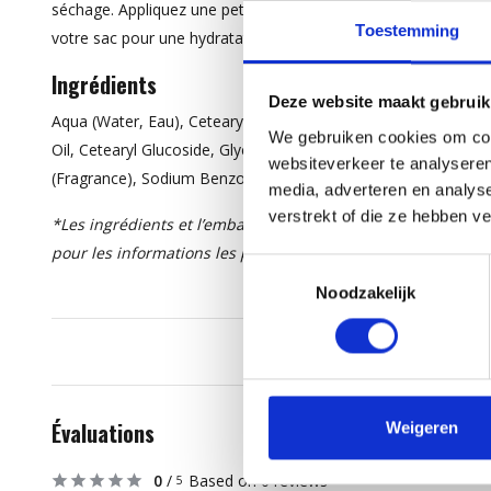
séchage. Appliquez une petite quantité pour réduire les frisotti
Toestemming
votre sac pour une hydratation immédiate, où que vous soyez
Ingrédients
Deze website maakt gebruik
Aqua (Water, Eau), Cetearyl Alcohol, Butyrospermum Parkii (S
We gebruiken cookies om cont
Oil, Cetearyl Glucoside, Glycerin, Glyceryl Stearate, Panthen
websiteverkeer te analyseren
(Fragrance), Sodium Benzoate, Citric Acid, Potassium Sorbate
media, adverteren en analys
verstrekt of die ze hebben v
*Les ingrédients et l’emballage peuvent être modifiés. Veuil
pour les informations les plus récentes.
Toestemmingsselectie
Noodzakelijk
Évaluations
Weigeren
0
/
Based on 0 reviews
5