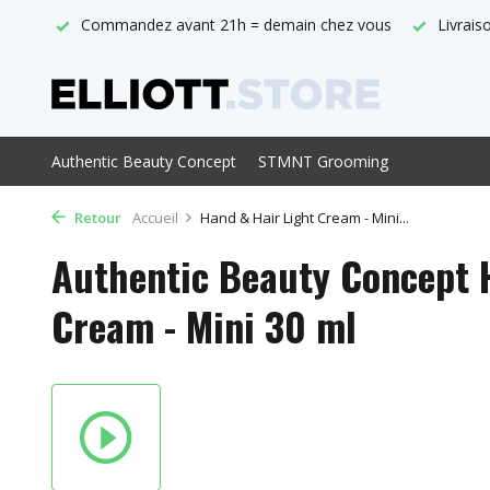
 vous
Livraison gratuite à partir de € 29,-
Point de vente of
Authentic Beauty Concept
STMNT Grooming
Retour
Accueil
Hand & Hair Light Cream - Mini...
Authentic Beauty Concept 
Cream - Mini 30 ml