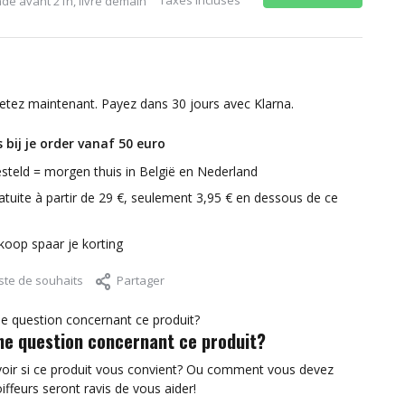
é avant 21h, livré demain
etez maintenant. Payez dans 30 jours avec Klarna.
 bij je order vanaf 50 euro
steld = morgen thuis in België en Nederland
atuite à partir de 29 €, seulement 3,95 € en dessous de ce
nkoop spaar je korting
iste de souhaits
Partager
ne question concernant ce produit?
voir si ce produit vous convient? Ou comment vous devez
oiffeurs seront ravis de vous aider!