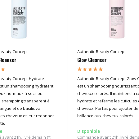
Beauty Concept
Authentic Beauty Concept
Cleanser
Glow Cleanser
Beauty Concept Hydrate
Authentic Beauty Concept Glow 
est un shampooing hydratant
est un shampooing nourrissant 
eux normaux à secs ou
cheveux colorés. Il maintient la c
e shampoing transparent à
hydrate et referme les cuticules
ngue et de basilic va
cheveux. Parfait pour ajouter de 
 les cheveux et leur redonner
brillance aux cheveux colorés.
ité.
e
Disponible
vant 21h, livré demain (*)
Commandé avant 21h, livré demai