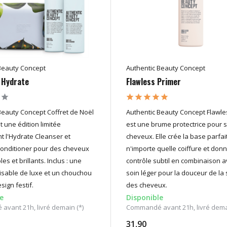
Beauty Concept
Authentic Beauty Concept
 Hydrate
Flawless Primer
Beauty Concept Coffret de Noël
Authentic Beauty Concept Flawle
 une édition limitée
est une brume protectrice pour 
 l'Hydrate Cleanser et
cheveux. Elle crée la base parfai
Conditioner pour des cheveux
n'importe quelle coiffure et don
es et brillants. Inclus : une
contrôle subtil en combinaison 
ilisable de luxe et un chouchou
soin léger pour la douceur de la
ign festif.
des cheveux.
e
Disponible
vant 21h, livré demain (*)
Commandé avant 21h, livré demai
31,90