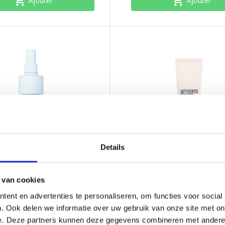
Ajouter
Ajouter
Details
Beauty Concept
Authentic Beauty Concept
pray Conditioner
Shaping Cream
 van cookies
ent en advertenties te personaliseren, om functies voor social
. Ook delen we informatie over uw gebruik van onze site met on
Beauty Concept Hydrate Spray
Authentic Beauty Concept Shapi
e. Deze partners kunnen deze gegevens combineren met andere i
r est un soin hydratant sans
aide à définir les textures naturel