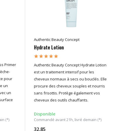
Authentic Beauty Concept
Hydrate Lotion
ss Primer
Authentic Beauty Concept Hydrate Lotion
sèche-
est un traitement intensif pour les
te pour
cheveux normaux à secs ou bouclés. Elle
ne un
procure des cheveux souples et nourris
avec un
sans frisottis. Protège également vos
 surface
cheveux des outils chauffants.
Disponible
n (*)
Commandé avant 21h, livré demain (*)
32,85