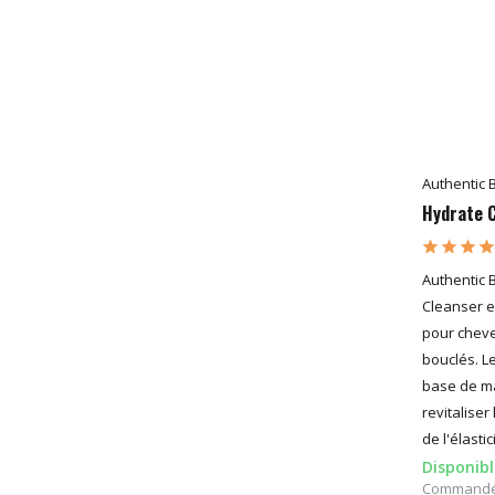
Authentic 
Hydrate 
Authentic 
Cleanser 
pour chev
bouclés. L
base de ma
revitaliser
de l'élastic
Disponibl
Commandé a