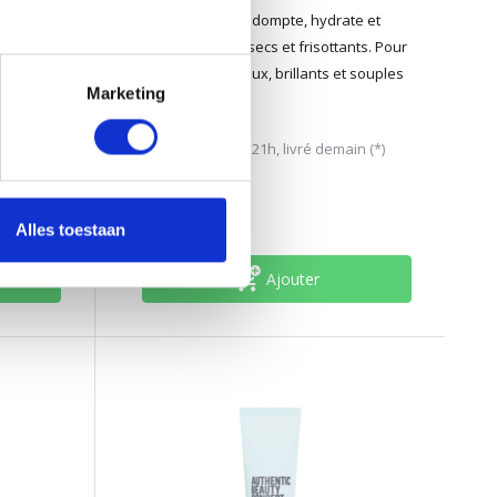
ble et
rinçage végan qui dompte, hydrate et
du cheveu
lisse les cheveux secs et frisottants. Pour
des cheveux soyeux, brillants et souples
Marketing
sans les alourdir.
Disponible
n (*)
Commandé avant 21h, livré demain (*)
40,70
Taxes incluses
Alles toestaan
Ajouter