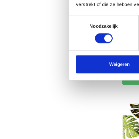
verstrekt of die ze hebben v
rinçage p
bouclés. C
Toestemmingsselectie
parabènes 
Noodzakelijk
cheveux fac
Disponibl
Commandé a
35,45
Taxes incl
Weigeren