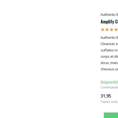
Authentic 
Amplify C
Authentic 
Cleanser e
sulfates ni
corps et d
doux, mais
cheveux un
Disponibl
Commandé a
31,95
Taxes incl