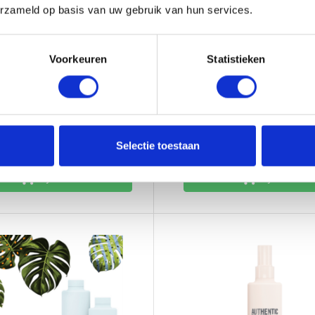
erzameld op basis van uw gebruik van hun services.
our cheveux normaux à secs ou
offre une tenue moulable et flexi
e spray végétalien est sans
accentue la structure naturelle 
ni silicones et rendra vos
sans l'alourdir.
Voorkeuren
Statistieken
iles à coiffer.
e
Disponible
vant 21h, livré demain (*)
Commandé avant 21h, livré demai
31,90
uses
Taxes incluses
Selectie toestaan
Ajouter
Ajouter