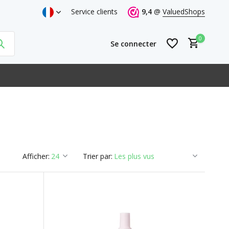
Service clients
9,4
@
ValuedShops
0
Se connecter
S'inscrire
Afficher:
Trier par:
S'inscrire