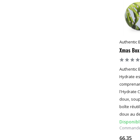
Authentic 
Xmas Box
Authentic 
Hydrate est
comprenant
l'Hydrate 
doux, soupl
boîte réut
doux au des
Disponibl
Commandé a
66,35