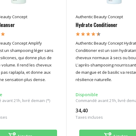
Beauty Concept
Authentic Beauty Concept
leanser
Hydrate Conditioner
Beauty Concept Amplify
Authentic Beauty Concept Hydra
st un shampooing léger sans
Conditioner est un soin hydratan
 silicones, qui donne plus de
cheveux normaux à secs ou bouc
e volume. Il rend les cheveux
L'après-shampooing nourrissant
 pas raplapla, et donne aux
de mangue et de basilic va resta
e sensation plus dense.
résilience naturelle.
e
Disponible
vant 21h, livré demain (*)
Commandé avant 21h, livré demai
34,40
uses
Taxes incluses