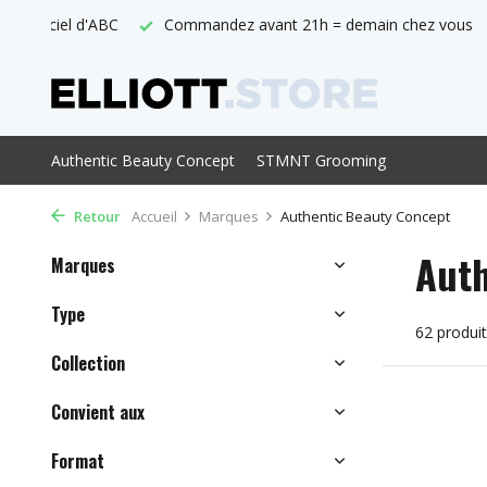
h = demain chez vous
Livraison gratuite à partir de € 29,-
Authentic Beauty Concept
STMNT Grooming
Retour
Accueil
Marques
Authentic Beauty Concept
Auth
Marques
Type
62 produi
Collection
Convient aux
Format