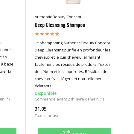
Authentic Beauty Concept
Deep Cleansing Shampoo
te
Le shampooing Authentic Beauty Concept
t pour
Deep Cleansing purifie en profondeur les
lés.
cheveux et le cuir chevelu, éliminant
 à base
facilement les résidus de produits, l’excès
urer la
de sébum et les impuretés. Résultat : des
cheveux frais, légers et naturellement
éclatants.
Disponible
n (*)
Commandé avant 21h, livré demain (*)
31,95
Taxes incluses