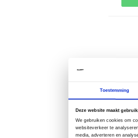
Toestemming
Authentic 
Hydrate S
Deze website maakt gebruik
We gebruiken cookies om cont
websiteverkeer te analyseren
Authentic 
media, adverteren en analys
Conditione