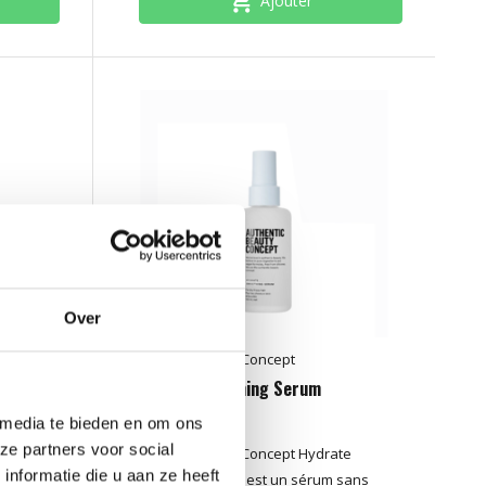
Ajouter
Over
Authentic Beauty Concept
Hydrate Smoothing Serum
 media te bieden en om ons
ze partners voor social
ng Cream
Authentic Beauty Concept Hydrate
nformatie die u aan ze heeft
les. Il
Smoothing Serum est un sérum sans