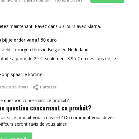
é avant 21h, livré demain
etez maintenant. Payez dans 30 jours avec Klarna.
 bij je order vanaf 50 euro
steld = morgen thuis in België en Nederland
atuite à partir de 29 €, seulement 3,95 € en dessous de ce
nkoop spaar je korting
iste de souhaits
Partager
ne question concernant ce produit?
voir si ce produit vous convient? Ou comment vous devez
oiffeurs seront ravis de vous aider!
ous un mail