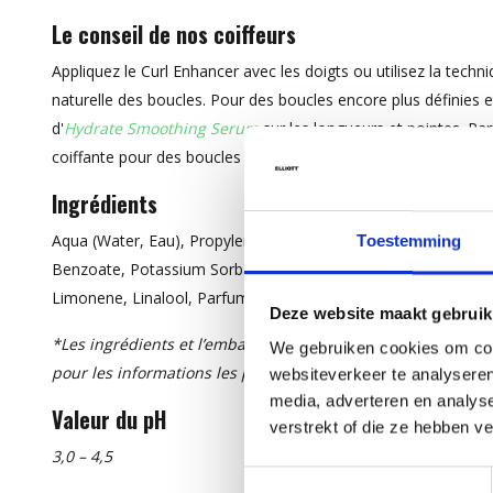
Le conseil de nos coiffeurs
Appliquez le Curl Enhancer avec les doigts ou utilisez la tech
naturelle des boucles. Pour des boucles encore plus définies et
d'
Hydrate Smoothing Serum
sur les longueurs et pointes. Pa
coiffante pour des boucles brillantes et rebondies.
Ingrédients
Aqua (Water, Eau), Propylene Glycol, PEG-40 Hydrogenated Cas
Toestemming
Benzoate, Potassium Sorbate, Mangifera Indica (Mango) Fruit 
Limonene, Linalool, Parfum (Fragrance).*
Deze website maakt gebruik
*Les ingrédients et l’emballage peuvent être modifiés. Veuil
We gebruiken cookies om cont
pour les informations les plus récentes.
websiteverkeer te analyseren
media, adverteren en analys
Valeur du pH
verstrekt of die ze hebben v
3,0 – 4,5
Toestemmingsselectie