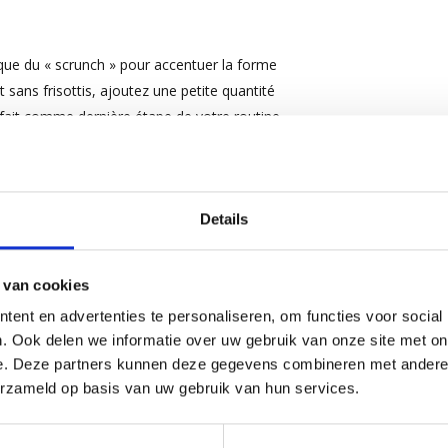
nique du « scrunch » pour accentuer la forme
 sans frisottis, ajoutez une petite quantité
rfait comme dernière étape de votre routine
tor Oil, Panthenol, Citric Acid, Sodium
Details
Extract, Ocimum Basilicum (Basil) Leaf Extract,
 van cookies
lez toujours consulter l’étiquette du produit
ent en advertenties te personaliseren, om functies voor social
. Ook delen we informatie over uw gebruik van onze site met on
e. Deze partners kunnen deze gegevens combineren met andere i
erzameld op basis van uw gebruik van hun services.