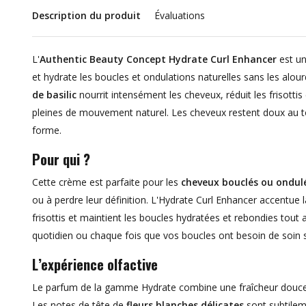
Description du produit
Évaluations
L'
Authentic Beauty Concept Hydrate Curl Enhancer
est u
et hydrate les boucles et ondulations naturelles sans les alou
de basilic
nourrit intensément les cheveux, réduit les frisottis
pleines de mouvement naturel. Les cheveux restent doux au t
forme.
Pour qui ?
Cette crème est parfaite pour les
cheveux bouclés ou ondul
ou à perdre leur définition. L'Hydrate Curl Enhancer accentue l
frisottis et maintient les boucles hydratées et rebondies tout
quotidien ou chaque fois que vos boucles ont besoin de soin 
L’expérience olfactive
Le parfum de la gamme Hydrate combine une fraîcheur douce et
Les notes de tête de
fleurs blanches délicates
sont subtilem