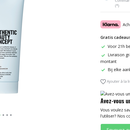
Command
(*)
Ach
Gratis cadeaus
Voor 21h be
Livraison gr
montant
Bij elke aa
Ajouter à la l
Avez-vous u
Vous voulez sa
l'utiliser? Nos c
Envoyez-n