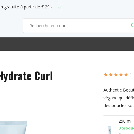
ficiel d'ABC
Commandez avant 21h = demain chez vous
Hydrate Curl
1 
Authentic Beau
végane qui défin
des boucles sou
250 ml
9 produc