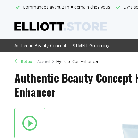
 vous
Livraison gratuite à partir de € 29,-
Point de vente of
Authentic Beauty Concept
STMNT Grooming
Retour
Accueil
Hydrate Curl Enhancer
Authentic Beauty Concept 
Enhancer