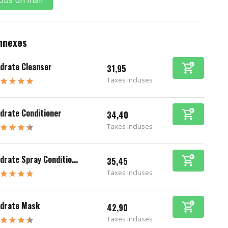
nnexes
drate Cleanser
31,95
Taxes incluses
drate Conditioner
34,40
Taxes incluses
drate Spray Conditio...
35,45
Taxes incluses
drate Mask
42,90
Taxes incluses