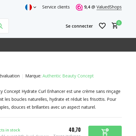
Service clients
9,4
@
ValuedShops
0
Se connecter
évaluation
Marque:
Authentic Beauty Concept
S'inscrire
ty Concept Hydrate Curl Enhancer est une crème sans rinçage
S'inscrire
it les boucles naturelles, hydrate et réduit les frisottis. Pour
ples, douces et brillantes avec un aspect naturel.
40,70
ts in stock
Taxes incluses