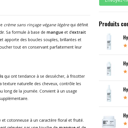
Produits co
ne
crème sans rinçage végane légère
qui définit
rdir. Sa formule à base de
mangue
et d’
extrait
Hy
 et apporte des boucles souples, brillantes et
oucher tout en conservant parfaitement leur
Hy
és
qui ont tendance à se dessécher, à frisotter
a texture naturelle des cheveux, contrôle les
Hy
 au long de la journée. Convient à un usage
supplémentaire.
Hy
 cotonneuse à un caractère floral et fruité.
ent relevées par une touche de
mangue
et de