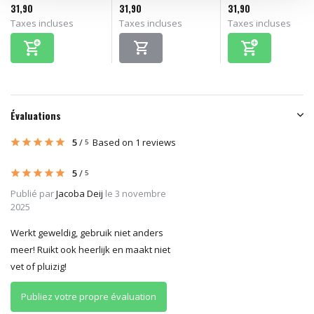
31,90
31,90
31,90
Taxes incluses
Taxes incluses
Taxes incluses
Évaluations
5
/
Based on 1 reviews
5
5
/
5
Publié par
Jacoba Deij
le 3 novembre
2025
Werkt geweldig, gebruik niet anders
meer! Ruikt ook heerlijk en maakt niet
vet of pluizig!
Publiez votre propre évaluation