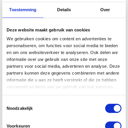
Le conseil de nos coiffeurs
Toestemming
Details
Over
Utilisez la Strong Hold Hairspray comme dernière étape pour
maintenir votre coiffure en place toute la journée. Vaporisez en
fines couches pour plus de tenue sans rigidité. Idéale pour les
Deze website maakt gebruik van cookies
chignons, les coiffures lisses ou pour renforcer la tenue des looks
réalisés au brushing.
We gebruiken cookies om content en advertenties te
personaliseren, om functies voor social media te bieden
Ingrédients
en om ons websiteverkeer te analyseren. Ook delen we
Dimethyl Ether, Alcohol Denat., Aqua (Water, Eau),
informatie over uw gebruik van onze site met onze
Acrylates/Hydroxyesters Acrylates Copolymer, Aminomethyl
partners voor social media, adverteren en analyse. Deze
Propanol, Parfum (Fragrance), Isopropyl Myristate, Benzoic Acid,
partners kunnen deze gegevens combineren met andere
Geraniol, Limonene, Linalool.*
informatie die u aan ze heeft verstrekt of die ze hebben
verzameld op basis van uw gebruik van hun services.
*Les ingrédients et l’emballage peuvent être modifiés. Veuillez
toujours consulter l’étiquette du produit pour les informations les plus
Toestemmingsselectie
récentes.
Noodzakelijk
Valeur du pH
7,3 – 8,3
Voorkeuren