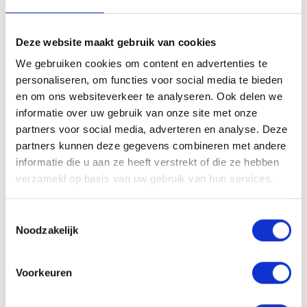
récentes.
Valeur du pH
Deze website maakt gebruik van cookies
3,5 – 4,5
We gebruiken cookies om content en advertenties te
personaliseren, om functies voor social media te bieden
en om ons websiteverkeer te analyseren. Ook delen we
Ajouter à la liste de souhaits
Partager
informatie over uw gebruik van onze site met onze
partners voor social media, adverteren en analyse. Deze
Avez-vous une question concernant ce produit?
partners kunnen deze gegevens combineren met andere
informatie die u aan ze heeft verstrekt of die ze hebben
Vous voulez savoir si ce produit vous convient? Ou comment vous
devez l'utiliser? Nos coiffeurs seront ravis de vous aider!
verzameld op basis van uw gebruik van hun services.
Envoyez-nous un mail
Toestemmingsselectie
Noodzakelijk
Produits connexes
Voorkeuren