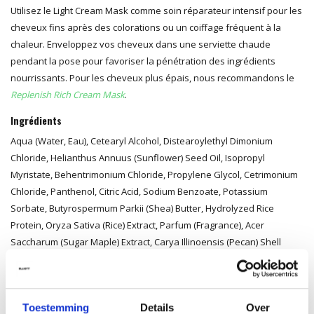
Utilisez le Light Cream Mask comme soin réparateur intensif pour les
cheveux fins après des colorations ou un coiffage fréquent à la
chaleur. Enveloppez vos cheveux dans une serviette chaude
pendant la pose pour favoriser la pénétration des ingrédients
nourrissants. Pour les cheveux plus épais, nous recommandons le
Replenish Rich Cream Mask
.
Ingrédients
Aqua (Water, Eau), Cetearyl Alcohol, Distearoylethyl Dimonium
Chloride, Helianthus Annuus (Sunflower) Seed Oil, Isopropyl
Myristate, Behentrimonium Chloride, Propylene Glycol, Cetrimonium
Chloride, Panthenol, Citric Acid, Sodium Benzoate, Potassium
Sorbate, Butyrospermum Parkii (Shea) Butter, Hydrolyzed Rice
Protein, Oryza Sativa (Rice) Extract, Parfum (Fragrance), Acer
Saccharum (Sugar Maple) Extract, Carya Illinoensis (Pecan) Shell
Extract, Linalool, Limonene.*
*Les ingrédients et l’emballage peuvent être modifiés. Veuillez
toujours consulter l’étiquette du produit pour les informations les plus
Toestemming
Details
Over