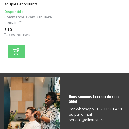
souples et brillants.
Disponible
Commandé avant 21h, livré
demain (*)
7,10
Taxes incluses
Nous sommes heureux de vous
aider !
Par WhatsApp : +32 11 98 84 11
ou par e-mail :
service@elliott.store