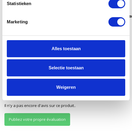
Statistieken
Replenish Light Cream
Replenish Cleanser
Replenish Condition
...
Marketing
42,90
31,95
34,40
Taxes incluses
Taxes incluses
Taxes incluses
Alles toestaan
Selectie toestaan
Évaluations
Weigeren
0
/
Based on 0 reviews
5
Il n'y a pas encore d'avis sur ce produit..
Publiez votre propre évaluation