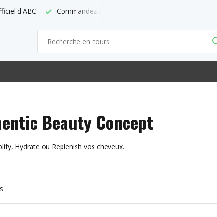
ndez avant 21h = demain chez vous
Livraison gratuite à parti
entic Beauty Concept
lify, Hydrate ou Replenish vos cheveux.
ts