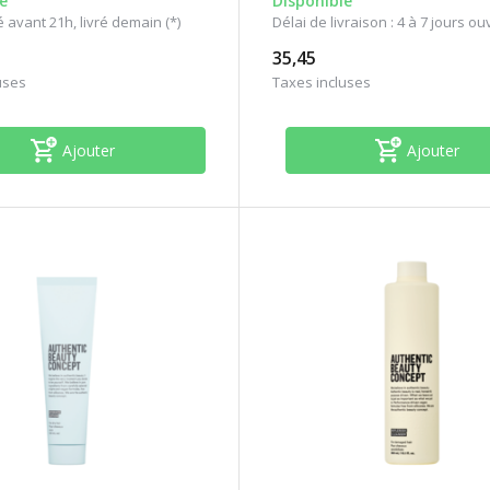
e
Disponible
vant 21h, livré demain (*)
Délai de livraison : 4 à 7 jours o
35,45
uses
Taxes incluses
Ajouter
Ajouter