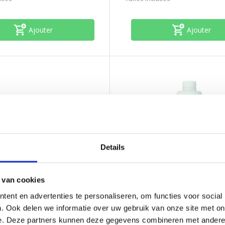
Ajouter
Ajouter
Details
 van cookies
Beauty Concept
Authentic Beauty Concept
ent en advertenties te personaliseren, om functies voor social
k
Amplify Cleanser
. Ook delen we informatie over uw gebruik van onze site met on
e. Deze partners kunnen deze gegevens combineren met andere i