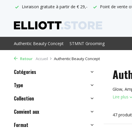
tuite à partir de € 29,-
Point de vente officiel d'ABC
Comma
Authentic Beauty Concept
STMNT Grooming
Retour
Accueil
Authentic Beauty Concept
Auth
Catégories
Type
Glow, Amp
Lire plus
Collection
Convient aux
47 produi
Format