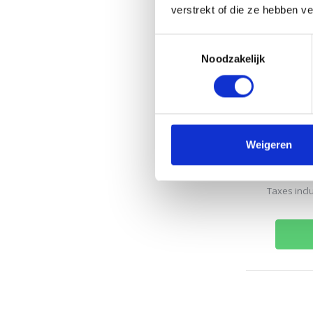
verstrekt of die ze hebben v
Authentic 
un masque 
Toestemmingsselectie
cheveux col
Noodzakelijk
les cheveu
de beaux 
statiques.
Disponibl
Weigeren
Commandé a
42,90
Taxes incl