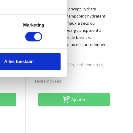
y
Authentic Beauty Concept Hydrate
er sans
Cleanser est un shampooing hydratant
plus de
pour cheveux normaux à secs ou
Marketing
cheveux
bouclés. Le shampoing transparent à
ne aux
base de mangue et de basilic va
se.
revitaliser les cheveux et leur redonner
de l'élasticité.
Disponible
Alles toestaan
n (*)
Commandé avant 21h, livré demain (*)
31,95
Taxes incluses
Ajouter