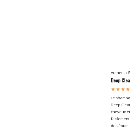
Authentic 
Deep Cle
Le shampo
Deep Clean
cheveux et 
facilement 
de sébum e