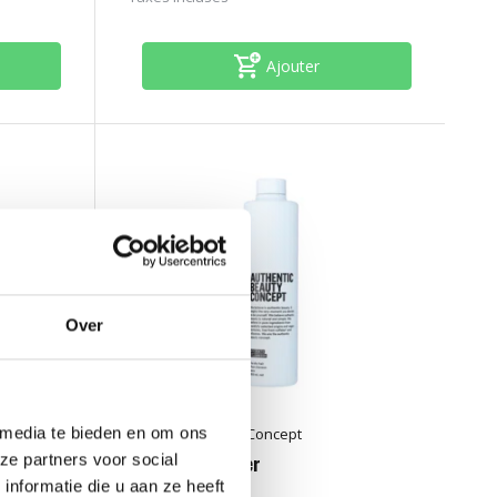
Ajouter
Over
 media te bieden en om ons
Authentic Beauty Concept
ze partners voor social
Hydrate Cleanser
nformatie die u aan ze heeft