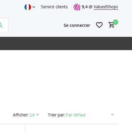
r de € 29,-
Point de vente officiel d'ABC
Service clients
9,4
@
ValuedShops
Commandez avant
0
Se connecter
S'inscrire
S'inscrire
Afficher:
Trier par: