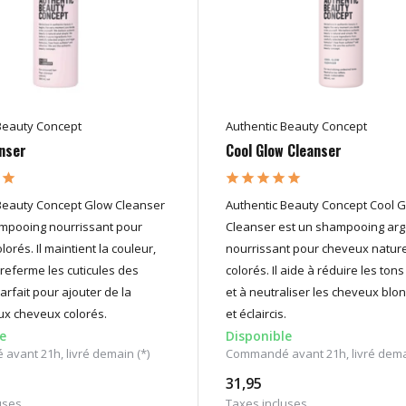
Beauty Concept
Authentic Beauty Concept
nser
Cool Glow Cleanser
Beauty Concept Glow Cleanser
Authentic Beauty Concept Cool 
mpooing nourrissant pour
Cleanser est un shampooing ar
orés. Il maintient la couleur,
nourrissant pour cheveux nature
 referme les cuticules des
colorés. Il aide à réduire les ton
arfait pour ajouter de la
et à neutraliser les cheveux blon
aux cheveux colorés.
et éclaircis.
e
Disponible
vant 21h, livré demain (*)
Commandé avant 21h, livré demai
31,95
uses
Taxes incluses