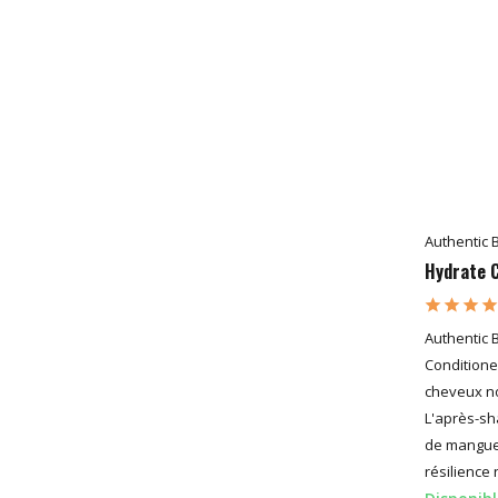
Authentic 
Hydrate C
Authentic 
Conditione
cheveux n
L'après-sh
de mangue 
résilience 