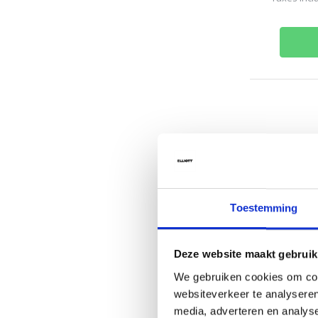
Toestemming
Deze website maakt gebruik
Authentic 
We gebruiken cookies om cont
Glow Mas
websiteverkeer te analyseren
media, adverteren en analys