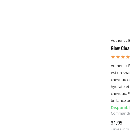
Authentic 
Glow Clea
Authentic 
est un sha
cheveux col
hydrate et
cheveux. P
brillance 
Disponibl
Commandé a
31,95
Taxes incl