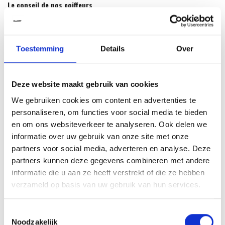
Le conseil de nos coiffeurs
Appliquez le Curl Enhancer avec les doigts ou utilisez la technique du
« scrunch » pour accentuer la forme naturelle des boucles. Pour des
boucles encore plus définies et sans frisottis, ajoutez une petite
Toestemming
Details
Over
quantité d'
Hydrate Smoothing Serum
sur les longueurs et pointes.
Parfait comme dernière étape de votre routine coiffante pour des
boucles brillantes et rebondies.
Deze website maakt gebruik van cookies
Ingrédients
We gebruiken cookies om content en advertenties te
personaliseren, om functies voor social media te bieden
Aqua (Water, Eau), Propylene Glycol, PEG-40 Hydrogenated Castor
en om ons websiteverkeer te analyseren. Ook delen we
Oil, Panthenol, Citric Acid, Sodium Benzoate, Potassium Sorbate,
informatie over uw gebruik van onze site met onze
Mangifera Indica (Mango) Fruit Extract, Ocimum Basilicum (Basil) Leaf
partners voor social media, adverteren en analyse. Deze
Extract, Limonene, Linalool, Parfum (Fragrance).*
partners kunnen deze gegevens combineren met andere
*Les ingrédients et l’emballage peuvent être modifiés. Veuillez
informatie die u aan ze heeft verstrekt of die ze hebben
toujours consulter l’étiquette du produit pour les informations les plus
verzameld op basis van uw gebruik van hun services.
récentes.
Valeur du pH
Toestemmingsselectie
Noodzakelijk