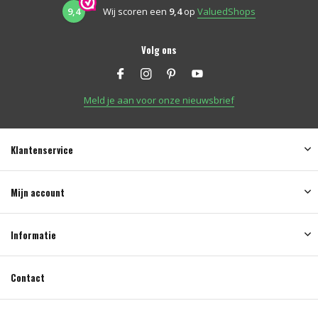
9,4
Wij scoren een
9,4
op
ValuedShops
Volg ons
Meld je aan voor onze nieuwsbrief
Klantenservice
Mijn account
Informatie
Contact