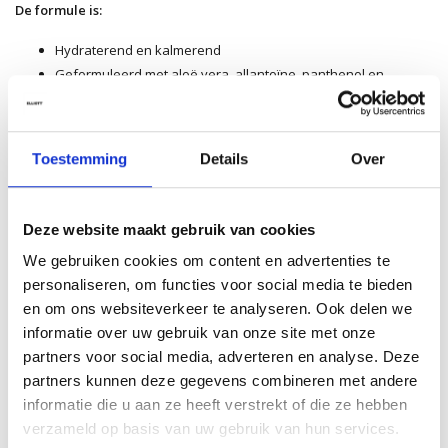
De formule is:
Hydraterend en kalmerend
Geformuleerd met aloë vera, allantoïne, panthenol en
vitamine E
Lichtgewicht lotiontextuur
Vegan (vrij van ingrediënten van dierlijke oorsprong)
Toestemming
Details
Over
De premium geur combineert frisse
citrus
en aromatische
lavendel
,
afgerond met
warme tonkaboon
.
Deze website maakt gebruik van cookies
Fris, mannelijk en herkenbaar
STMNT
.
We gebruiken cookies om content en advertenties te
Hoe gebruik ik dit product?
personaliseren, om functies voor social media te bieden
en om ons websiteverkeer te analyseren. Ook delen we
Stap 1:
Breng een kleine hoeveelheid aan op gezicht en hals.
informatie over uw gebruik van onze site met onze
Stap 2:
Masseer zachtjes in tot het volledig is opgenomen.
partners voor social media, adverteren en analyse. Deze
Stap 3:
Gebruik na het scheren of als dagelijkse
partners kunnen deze gegevens combineren met andere
gezichtsverzorging.
informatie die u aan ze heeft verstrekt of die ze hebben
Geschikt voor dagelijks gebruik.
verzameld op basis van uw gebruik van hun services.