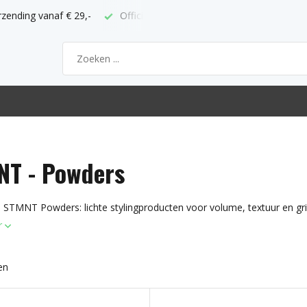
 vanaf € 29,-
Officieel ABC verkooppunt
Bestel voor 21h 
NT - Powders
 STMNT Powders: lichte stylingproducten voor volume, textuur en gri
r
en