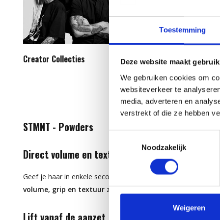
Toestemming
Creator Collecties
Care & Treatment
Deze website maakt gebruik
We gebruiken cookies om cont
websiteverkeer te analyseren
media, adverteren en analys
verstrekt of die ze hebben v
STMNT - Powders
Toestemmingsselectie
Noodzakelijk
Direct volume en textuur met powders
Geef je haar in enkele seconden meer body met de powders 
volume, grip en textuur
zonder het haar te verzwaren.
Weigeren
Lift vanaf de aanzet