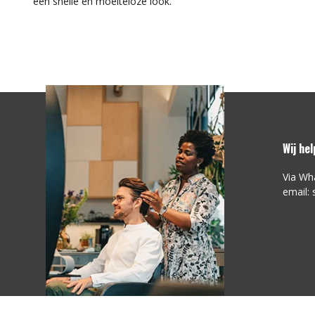
een snelle en moeiteloze look.
Wij he
Via Wh
email: