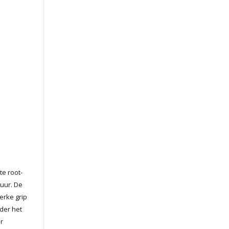
e root-
tuur. De
erke grip
der het
r