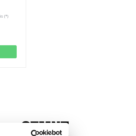
s (*)