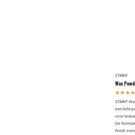
STMNT
Wax Powd
STMNT Wax
een licht 
voor textu
De formule
finish zon