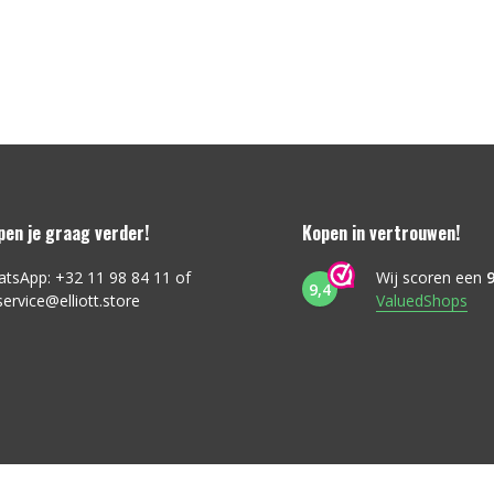
lpen je graag verder!
Kopen in vertrouwen!
atsApp: +32 11 98 84 11 of
Wij scoren een
9
9,4
service@elliott.store
ValuedShops