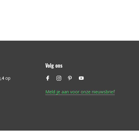
Volg ons
,4
op
Meld je aan voor onze nieuwsbrief