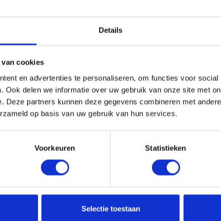
Details
Styling
In de kijker
 van cookies
ent en advertenties te personaliseren, om functies voor social
. Ook delen we informatie over uw gebruik van onze site met on
e. Deze partners kunnen deze gegevens combineren met andere i
erzameld op basis van uw gebruik van hun services.
Voorkeuren
Statistieken
van STMNT. Deze lichte stylingproducten zorgen voor
instant
Selectie toestaan