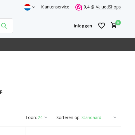
= volgende werkdag thuis
Klantenservice
9,4
@
ValuedShops
0
Inloggen
Account aanmaken
Account aanmaken
p.
Toon:
Sorteren op: