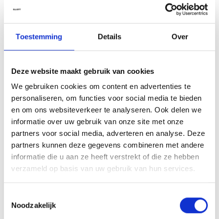
Lichtgewicht
Niet plakkerig
Ideaal als stylingbasis
Toestemming
Details
Over
Vegan (vrij van ingrediënten van dierlijke oorsprong)
De kenmerkende geur van
Nomad Barber
combineert frisse
Deze website maakt gebruik van cookies
kruiden
,
lavendel
en een subtiele
houtachtige
basis.
We gebruiken cookies om content en advertenties te
personaliseren, om functies voor social media te bieden
Fris, mannelijk en herkenbaar
STMNT
.
en om ons websiteverkeer te analyseren. Ook delen we
Hoe gebruik ik dit product?
informatie over uw gebruik van onze site met onze
Stap 1:
Spray gelijkmatig op vochtig haar.
partners voor social media, adverteren en analyse. Deze
Stap 2:
Föhn voor extra volume en controle.
partners kunnen deze gegevens combineren met andere
Stap 3:
Of laat het haar aan de lucht drogen voor een
informatie die u aan ze heeft verstrekt of die ze hebben
natuurlijke finish.
verzameld op basis van uw gebruik van hun services.
Geschikt voor dagelijks gebruik.
Toestemmingsselectie
Tips & Tricks
Noodzakelijk
Start je routine met
STMNT All-In-One Cleanser
en
STMNT