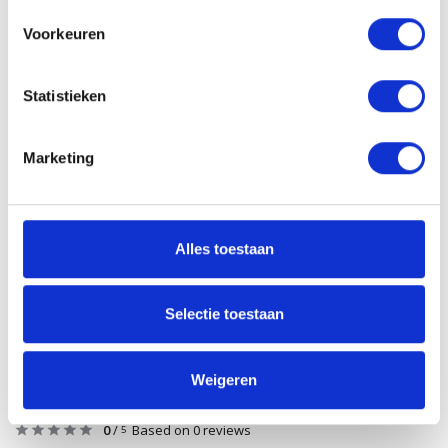
Conditioner
voor schoon en goed voorbereid haar. Gebruik daarna
Voorkeuren
STMNT Grooming Spray
als stylingbasis. Werk je look af met
STMNT Hairspray
voor langdurige fixatie en flexibiliteit.
Statistieken
Aan verlanglijst toevoegen
Delen
Marketing
Heb je een vraag?
Wil je weten of dit product bij je past? Of hoe je het moet gebruiken?
Alles toestaan
Onze kappers helpen je graag verder!
Stuur ons een mailtje
Selectie toestaan
Weigeren
Reviews
0
/
Based on 0 reviews
5