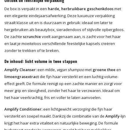
Ontdek de feestelijke verpakking
De box is verpakt in een
harde, herbruikbare geschenkdoos
met
een elegante eindejaarsafwerking. Deze luxueuze verpakking
straalt klasse uit en is duurzaam in gebruik: ideaal om later te
hergebruiken als beautybox, sieradendoos of stijlvolle opbergdoos.
De zachte
scrunchie
voelt aangenaam aan, is zacht voor het haar
en laat je moeiteloos verschillende feestelijke kapsels creëren
zonder te trekken of te breken.
De inhoud: licht volume in twee stappen
Amplify Cleanser:
een milde,
vegan shampoo
met
groene thee
en
limoengrasextract
die fijn haar versterkt en een luchtig volume-
effect geeft. De formule reinigt op een zachte manier en zorgt voor
meer grip en stevigheid, zonder het haar te verzwaren. Ideaal om
het haar veerkrachtig, fris en voller te laten aanvoelen.
Amplify Conditioner:
een lichtgewicht
verzorging
die fijn haar
versterkt en soepel maakt. Dankzij de combinatie van de
Amplify
-lijn
krijgt het haar extra vitaliteit en natuurlijke beweging. De formule
hydrateert zonder te verzwaren, maakt het haar makkelijker