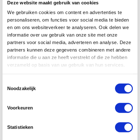
Deze website maakt gebruik van cookies
Of je nu iemand wil verrassen of jezelf een luxueus moment van
verzorging gunt — de
Authentic Beauty Concept Xmas Box Amplify
We gebruiken cookies om content en advertenties te
is een feestelijk cadeau dat stijl, volume en natuurlijke schoonheid
personaliseren, om functies voor social media te bieden
samenbrengt in één elegante box. Een limited edition set die elk
en om ons websiteverkeer te analyseren. Ook delen we
haartype laat stralen tijdens de feestdagen.
informatie over uw gebruik van onze site met onze
partners voor social media, adverteren en analyse. Deze
Limited edition – verkrijgbaar zolang de voorraad strekt.
partners kunnen deze gegevens combineren met andere
informatie die u aan ze heeft verstrekt of die ze hebben
verzameld op basis van uw gebruik van hun services.
Aan verlanglijst toevoegen
Delen
Toestemmingsselectie
Noodzakelijk
Heb je een vraag?
Wil je weten of dit product bij je past? Of hoe je het moet gebruiken?
Onze kappers helpen je graag verder!
Voorkeuren
Stuur ons een mailtje
Statistieken