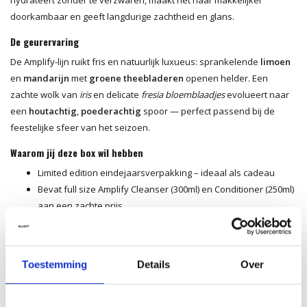
doorkambaar en geeft langdurige zachtheid en glans.
De geurervaring
De Amplify-lijn ruikt fris en natuurlijk luxueus: sprankelende
limoen
en
mandarijn
met
groene theebladeren
openen helder. Een
zachte wolk van
iris
en delicate
fresia bloemblaadjes
evolueert naar
een
houtachtig
,
poederachtig
spoor — perfect passend bij de
feestelijke sfeer van het seizoen.
Waarom jij deze box wil hebben
Limited edition eindejaarsverpakking – ideaal als cadeau
Bevat full size Amplify Cleanser (300ml) en Conditioner (250ml)
aan een zachte prijs
Inclusief zachte scrunchie met feestelijk ontwerp
Herbruikbare harde doos, duurzaam en elegant
Geeft fijn haar volume, body en veerkracht
Toestemming
Details
Over
Vegan formule - vrij van siliconen, parabenen en sulfaten
Het perfecte cadeau