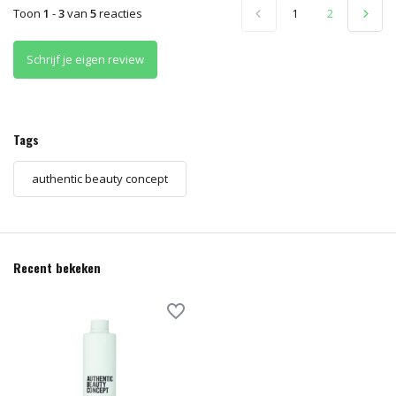
Toon
1
-
3
van
5
reacties
1
2
Schrijf je eigen review
Tags
authentic beauty concept
Recent bekeken