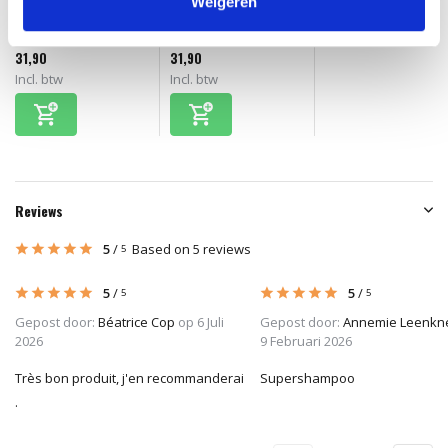
Weigeren
Amplify Mousse
Strong Hold Hairspray
31,90
31,90
Incl. btw
Incl. btw
Reviews
5
/
Based on 5 reviews
5
5
/
5
/
5
5
Gepost door:
Béatrice Cop
op 6 Juli
Gepost door:
Annemie Leenkn
2026
9 Februari 2026
Très bon produit, j'en recommanderai
Supershampoo
.