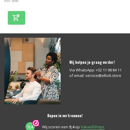
Incl. btw
Wij helpen je graag verder!
Via WhatsApp: +32 11 98 84 11
of email:
service@elliott.store
Kopen in vertrouwen!
9,4
Wij scoren een
9,4
op
ValuedShops