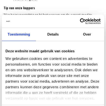
Tip van onze kappers
Til je haar voorzichtig op bij het wassen om de aanzet goed te
reinigen en meer volume te creëren. Spoel grondig en gebruik
nadien een lichte conditioner. Voor extra body kun je het haar
drogen met een ronde borstel terwijl je de aanzet lift voor een
Toestemming
Details
Over
luchtig, vol effect.
Ingrediënten
Deze website maakt gebruik van cookies
Aqua (Water, Eau), Sodium C14-16 Olefin Sulfonate, Cocamidopropyl
Betaine, Sodium Chloride, Sodium Benzoate, PEG-40 Hydrogenated
We gebruiken cookies om content en advertenties te
Castor Oil, Citric Acid, Propylene Glycol, Panthenol, Polyquaternium-
personaliseren, om functies voor social media te bieden
10, PEG-55 Propylene Glycol Oleate, Camellia Sinensis Leaf Extract,
en om ons websiteverkeer te analyseren. Ook delen we
Citrus Aurantifolia (Lime) Fruit Extract, Linalool, Limonene, Parfum
informatie over uw gebruik van onze site met onze
(Fragrance).*
partners voor social media, adverteren en analyse. Deze
partners kunnen deze gegevens combineren met andere
*Ingrediënten en verpakking kunnen wijzigen. Raadpleeg steeds de
informatie die u aan ze heeft verstrekt of die ze hebben
verpakking voor de meest actuele informatie.
verzameld op basis van uw gebruik van hun services.
pH-waarde