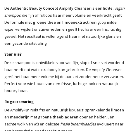
De
Authentic Beauty Concept Amplify Cleanser
is een lichte,
vegan
shampoo
die fijn of futloos haar meer volume en veerkracht geeft.
De formule met
groene thee
en
limoenextract
reinigt op milde
wijze, verwijdert onzuiverheden en geeft het haar een fris, luchtig
gevoel. Het resultaat is voller ogend haar met natuurlijke glans en
een gezonde uitstraling.
Voor wie?
Deze shampoo is ontwikkeld voor wie fijn, slap of snel vet wordend
haar heeft dat wat extra body kan gebruiken. De Amplify Cleanser
geeft het haar meer volume bij de aanzet zonder het te verzwaren.
Perfect voor wie houdt van een frisse, luchtige look en natuurlijk
bouncy haar.
De geurervaring
De Amplify-lijn ruikt fris en natuurlijk luxueus: sprankelende
limoen
en
mandarijn
met
groene theebladeren
openen helder. Een
zachte wolk van
iris
en delicate
fresia bloemblaadjes
evolueert naar
een
houtachtig
,
poederachtig
spoor.