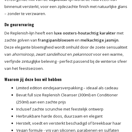
binnenuit versterkt, voor een zijdezachte finish met natuurlijke glans
– zonder te verzwaren.
De geurervaring
De Replenish-lijn heeft een
luxe oosters-houtachtig karakter
met
zachte golven van
frangipanibloesem
en
melkachtige jasmijn
.
Deze elegante bloemigheid wordt omhuld door de zoete sensualiteit
van
ahornsiroop
,
zwart sandelhout
en
pekannoot
voor een warme,
verfijnde zintuiglijke beleving - perfect passend bij de winterse sfeer
van het feestseizoen.
Waarom jij deze box wil hebben
Limited edition eindejaarsverpakking – ideaal als cadeau
Bevat full size Replenish Cleanser (300ml) en Conditioner
(250ml) aan een zachte prijs
Inclusief zachte scrunchie met feestelijk ontwerp
Herbruikbare harde doos, duurzaam en elegant
Herstelt, voedt en versterkt beschadigd of breekbaar haar
Vegan formule - vrij van siliconen, parabenen en sulfaten