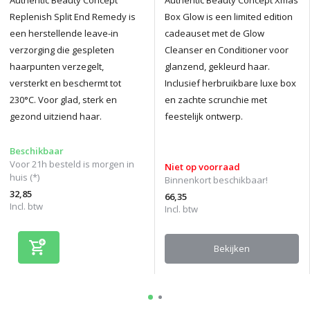
Replenish Split End Remedy is
Box Glow is een limited edition
een herstellende leave-in
cadeauset met de Glow
verzorging die gespleten
Cleanser en Conditioner voor
haarpunten verzegelt,
glanzend, gekleurd haar.
versterkt en beschermt tot
Inclusief herbruikbare luxe box
230°C. Voor glad, sterk en
en zachte scrunchie met
gezond uitziend haar.
feestelijk ontwerp.
Beschikbaar
Voor 21h besteld is morgen in
Niet op voorraad
huis (*)
Binnenkort beschikbaar!
32,85
66,35
Incl. btw
Incl. btw
Bekijken