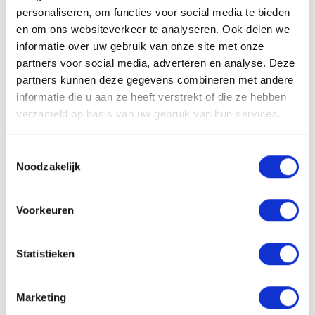
personaliseren, om functies voor social media te bieden
en om ons websiteverkeer te analyseren. Ook delen we
Gerelateerde producten
informatie over uw gebruik van onze site met onze
partners voor social media, adverteren en analyse. Deze
partners kunnen deze gegevens combineren met andere
informatie die u aan ze heeft verstrekt of die ze hebben
verzameld op basis van uw gebruik van hun services.
Replenish Cleanser
Replenish Conditioner
Replenish Spray
Condit...
Toestemmingsselectie
Noodzakelijk
31,95
34,40
35,45
Incl. btw
Incl. btw
Incl. btw
Voorkeuren
Statistieken
Reviews
Marketing
0
/
Based on 0 reviews
5