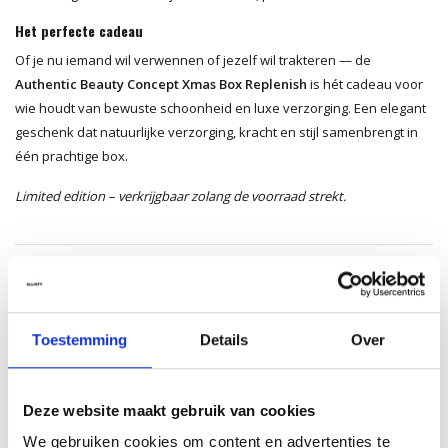
Het perfecte cadeau
Of je nu iemand wil verwennen of jezelf wil trakteren — de
Authentic Beauty Concept Xmas Box Replenish
is hét cadeau voor
wie houdt van bewuste schoonheid en luxe verzorging. Een elegant
geschenk dat natuurlijke verzorging, kracht en stijl samenbrengt in
één prachtige box.
Limited edition – verkrijgbaar zolang de voorraad strekt.
Aan verlanglijst toevoegen
Delen
Heb je een vraag?
Toestemming
Details
Over
Wil je weten of dit product bij je past? Of hoe je het moet gebruiken?
Onze kappers helpen je graag verder!
Deze website maakt gebruik van cookies
Stuur ons een mailtje
We gebruiken cookies om content en advertenties te