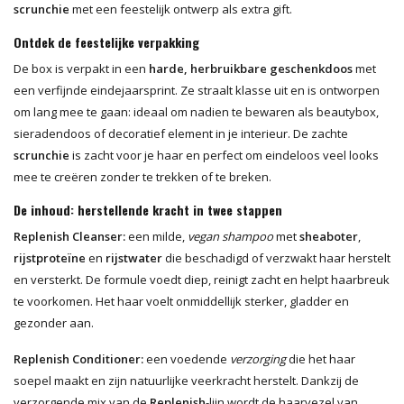
scrunchie
met een feestelijk ontwerp als extra gift.
Ontdek de feestelijke verpakking
De box is verpakt in een
harde, herbruikbare geschenkdoos
met
een verfijnde eindejaarsprint. Ze straalt klasse uit en is ontworpen
om lang mee te gaan: ideaal om nadien te bewaren als beautybox,
sieradendoos of decoratief element in je interieur. De zachte
scrunchie
is zacht voor je haar en perfect om eindeloos veel looks
mee te creëren zonder te trekken of te breken.
De inhoud: herstellende kracht in twee stappen
Replenish Cleanser:
een milde,
vegan shampoo
met
sheaboter
,
rijstproteïne
en
rijstwater
die beschadigd of verzwakt haar herstelt
en versterkt. De formule voedt diep, reinigt zacht en helpt haarbreuk
te voorkomen. Het haar voelt onmiddellijk sterker, gladder en
gezonder aan.
Replenish Conditioner:
een voedende
verzorging
die het haar
soepel maakt en zijn natuurlijke veerkracht herstelt. Dankzij de
verzorgende mix van de
Replenish
-lijn wordt de haarvezel van