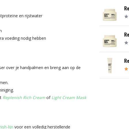
Re
stproteïne en rijstwater
n
Re
xtra voeding nodig hebben
Re
nser over je handpalmen en breng aan op de
imen.
iniging.
et
Replenish Rich Cream
of
Light Cream Mask
ish-lijn
voor een volledig herstellende