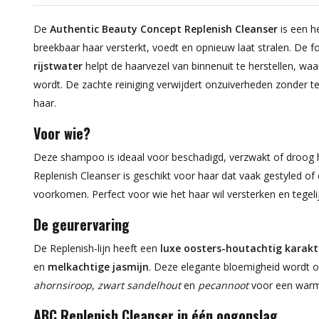
De
Authentic Beauty Concept Replenish Cleanser
is een h
breekbaar haar versterkt, voedt en opnieuw laat stralen. De 
rijstwater
helpt de haarvezel van binnenuit te herstellen, wa
wordt. De zachte reiniging verwijdert onzuiverheden zonder t
haar.
Voor wie?
Deze shampoo is ideaal voor beschadigd, verzwakt of droog h
Replenish Cleanser is geschikt voor haar dat vaak gestyled o
voorkomen. Perfect voor wie het haar wil versterken en tegelij
De geurervaring
De Replenish-lijn heeft een
luxe oosters-houtachtig karakt
en
melkachtige jasmijn
. Deze elegante bloemigheid wordt o
ahornsiroop
,
zwart sandelhout
en
pecannoot
voor een warme,
ABC Replenish Cleanser in één oogopslag