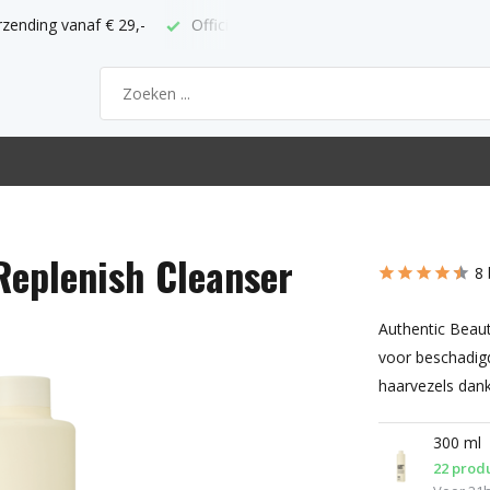
ppunt
Bestel voor 21h = volgende werkdag thuis
Replenish Cleanser
8 
Authentic Beau
voor beschadig
haarvezels dankz
300 ml
22 prod