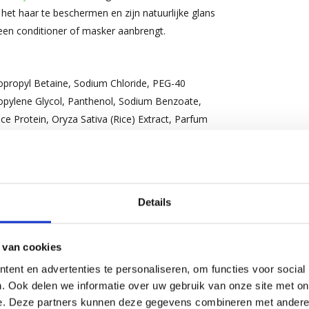
het haar te beschermen en zijn natuurlijke glans
en conditioner of masker aanbrengt.
opropyl Betaine, Sodium Chloride, PEG-40
opylene Glycol, Panthenol, Sodium Benzoate,
ce Protein, Oryza Sativa (Rice) Extract, Parfum
ensis (Pecan) Shell Extract, Linalool,
teeds de verpakking voor de meest actuele
Details
 van cookies
ent en advertenties te personaliseren, om functies voor social
. Ook delen we informatie over uw gebruik van onze site met on
e. Deze partners kunnen deze gegevens combineren met andere i