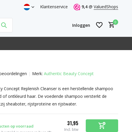
Klantenservice
9,4
@
ValuedShops
0
Inloggen
beoordelingen
Merk:
Authentic Beauty Concept
Account aanmaken
Account aanmaken
ty Concept Replenish Cleanser is een herstellende shampoo
d of ontkleurd haar. De voedende shampoo versterkt de
ij sheaboter, rijstproteïne en rijstwater.
31,95
ucten op voorraad
Incl. btw