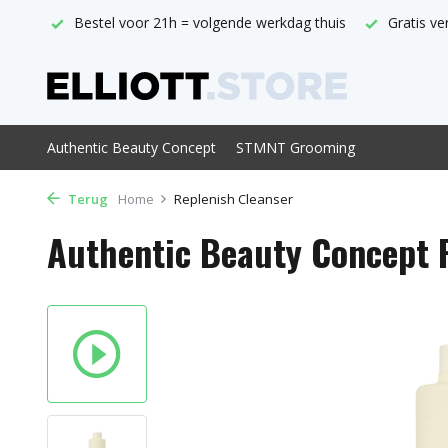
thuis
Gratis verzending vanaf € 29,-
Officieel ABC verkoo
Authentic Beauty Concept
STMNT Grooming
Terug
Home
Replenish Cleanser
Authentic Beauty Concept 