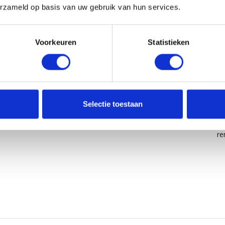
erzameld op basis van uw gebruik van hun services.
Voorkeuren
Statistieken
5
/
5
Gepost door:
Ineke Luyten
op 13 Februari 2026
Ge
Selectie toestaan
Top product.
Su
re