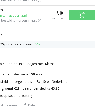
 besteld is morgen in huis (*)
 ml
7,10
ucten op voorraad
Incl. btw
 besteld is morgen in huis (*)
el:
,35
per stuk en bespaar
-5%
p nu. Betaal in 30 dagen met Klarna.
 bij je order vanaf 50 euro
steld = morgen thuis in België en Nederland
ring vanaf €29,- daaronder slechts €3,95
nkoop spaar je korting
jst toevoegen
Delen