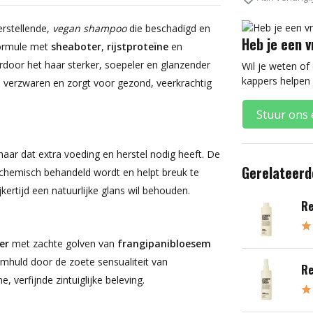
erstellende,
vegan shampoo
die beschadigd en
Heb je een 
formule met
sheaboter
,
rijstproteïne
en
ardoor het haar sterker, soepeler en glanzender
Wil je weten of
kappers helpen 
e verzwaren en zorgt voor gezond, veerkrachtig
Stuur ons 
aar dat extra voeding en herstel nodig heeft. De
Gerelateerd
f chemisch behandeld wordt en helpt breuk te
kertijd een natuurlijke glans wil behouden.
Re
er
met zachte golven van
frangipanibloesem
mhuld door de zoete sensualiteit van
Re
 verfijnde zintuiglijke beleving.