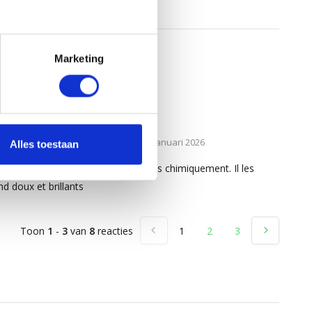
Marketing
5
/
5
post door:
Corinne Debucquoy
op 2 Januari 2026
Alles toestaan
per shampoing pour cheveux traités chimiquement. Il les
nd doux et brillants
Toon
1
-
3
van
8
reacties
1
2
3