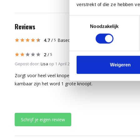
verstrekt of die ze hebben v
Toestemmingsselectie
Reviews
Noodzakelijk
4.7
/
Based on 8 reviews
5
2
/
5
Gepost door:
Lisa
op 1 April 2026
Weigeren
Zorgt voor heel veel knopen in mijn haar dat bijna niet
kambaar zijn het word 1 grote knoopt.
Schrijf je eigen review