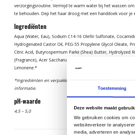
verzorgingsroutine. Vermijd te warm water bij het wassen om 
te behouden. Dep het haar droog met een handdoek voor je e
Ingrediënten
Aqua (Water, Eau), Sodium C14-16 Olefin Sulfonate, Cocamid
Hydrogenated Castor Oil, PEG-55 Propylene Glycol Oleate, Pr
Citric Acid, Butyrospermum Parkii (Shea) Butter, Hydrolyzed Ri
(Fragrance), Acer Saccharum (Sugar Maple) Extract, Carya Illino
Limonene.*
*Ingrediënten en verpakking kunnen wijzigen. Raadpleeg s
informatie.
Toestemming
pH-waarde
Deze website maakt gebruik
4,5 – 5,0
We gebruiken cookies om cont
websiteverkeer te analyseren
media, adverteren en analys