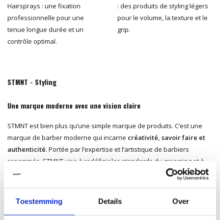
Hairsprays : une fixation
: des produits de styling légers
professionnelle pour une
pour le volume, la texture et le
tenue longue durée et un
grip.
contrôle optimal.
STMNT - Styling
Une marque moderne avec une vision claire
STMNT est bien plus qu’une simple marque de produits. C’est une
marque de barber moderne qui incarne
créativité, savoir faire et
authenticité
. Portée par l’expertise et l’artistique de barbiers
renommés, STMNT vise à redéfinir les standards du grooming et à
affirmer sa place dans l’industrie.
Développée par des créateurs influents
Toestemming
Details
Over
Derrière STMNT se trouvent trois figures majeures du monde du