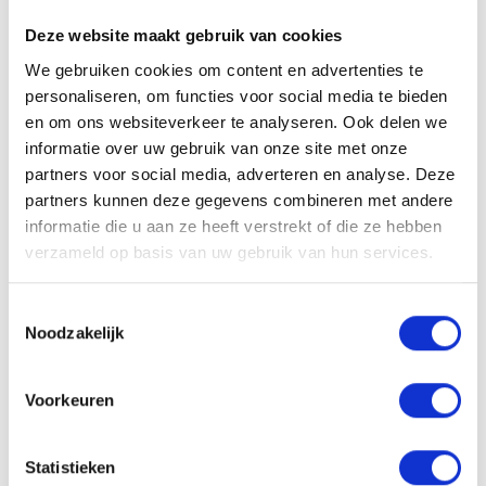
barbering :
Julius Cvesar, Staygold et Nomad Barber
. Chacun
Deze website maakt gebruik van cookies
apporte sa propre vision, son expertise et son style à une marque
We gebruiken cookies om content en advertenties te
qui va au delà du classique. Le résultat est une collection qui allie
personaliseren, om functies voor social media te bieden
performance professionnelle et identité forte.
en om ons websiteverkeer te analyseren. Ook delen we
informatie over uw gebruik van onze site met onze
Styling et soin avec du caractère
partners voor social media, adverteren en analyse. Deze
STMNT propose à la fois des produits de styling puissants et une
partners kunnen deze gegevens combineren met andere
gamme complète de soins pour les cheveux, la barbe et le corps.
informatie die u aan ze heeft verstrekt of die ze hebben
Des
collections de styling haute performance
aux essentiels du
verzameld op basis van uw gebruik van hun services.
quotidien pour le nettoyage et le soin, chaque produit est conçu
pour performer tout en s’intégrant parfaitement à un mode de vie
Toestemmingsselectie
moderne.
Noodzakelijk
Une qualité professionnelle pour chaque routine
Voorkeuren
Tous les produits STMNT sont conçus pour une utilisation en
barbershop comme à la maison. Les formules sont développées
Statistieken
pour une
performance maximale, une grande facilité d’utilisation