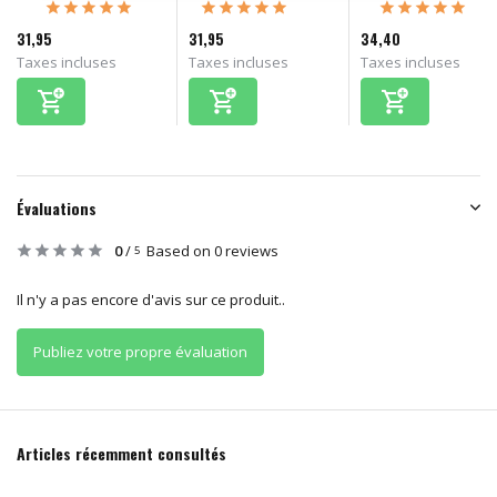
31,95
31,95
34,40
Taxes incluses
Taxes incluses
Taxes incluses
Évaluations
0
/
Based on 0 reviews
5
Il n'y a pas encore d'avis sur ce produit..
Publiez votre propre évaluation
Articles récemment consultés