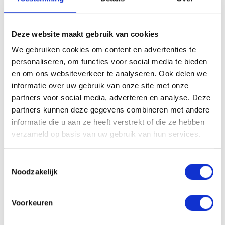
Utilisez ce shampooing en association avec les autres produits de
la
ligne Glow
pour préserver l’intensité de votre couleur. Lavez vos
cheveux de préférence à l’eau tiède plutôt qu’à l’eau chaude — cela
Deze website maakt gebruik van cookies
aide à maintenir les cuticules fermées, prolongeant la tenue de la
We gebruiken cookies om content en advertenties te
couleur et renforçant la brillance naturelle.
personaliseren, om functies voor social media te bieden
Ingrédients
en om ons websiteverkeer te analyseren. Ook delen we
informatie over uw gebruik van onze site met onze
Aqua (Water, Eau), Sodium C14-16 Olefin Sulfonate, Cocamidopropyl
partners voor social media, adverteren en analyse. Deze
Betaine, Sodium Chloride, Panthenol, Citric Acid, PEG-40
partners kunnen deze gegevens combineren met andere
Hydrogenated Castor Oil, Sodium Benzoate, PEG-55 Propylene
informatie die u aan ze heeft verstrekt of die ze hebben
Glycol Oleate, Propylene Glycol, Daucus Carota Sativa (Carrot) Root
verzameld op basis van uw gebruik van hun services.
Extract, Cinnamomum Zeylanicum Bark Extract, Phoenix Dactylifera
(Date) Fruit Extract, Linalool, Limonene, Parfum (Fragrance).*
Toestemmingsselectie
*Les ingrédients et l’emballage peuvent être modifiés. Veuillez
Noodzakelijk
toujours consulter l’étiquette du produit pour les informations les plus
récentes.
Voorkeuren
Valeur du pH