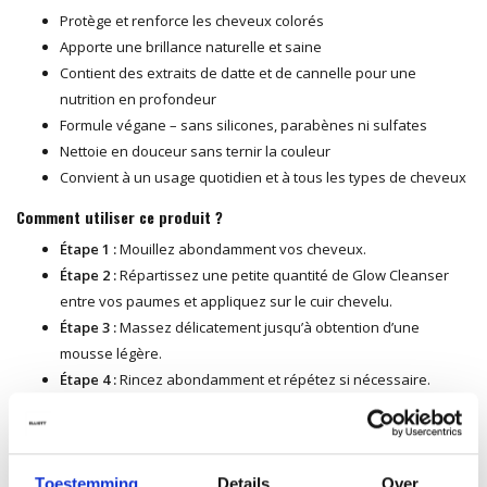
Protège et renforce les cheveux colorés
Apporte une brillance naturelle et saine
Contient des extraits de datte et de cannelle pour une
nutrition en profondeur
Formule végane – sans silicones, parabènes ni sulfates
Nettoie en douceur sans ternir la couleur
Convient à un usage quotidien et à tous les types de cheveux
Comment utiliser ce produit ?
Étape 1 :
Mouillez abondamment vos cheveux.
Étape 2 :
Répartissez une petite quantité de Glow Cleanser
entre vos paumes et appliquez sur le cuir chevelu.
Étape 3 :
Massez délicatement jusqu’à obtention d’une
mousse légère.
Étape 4 :
Rincez abondamment et répétez si nécessaire.
Étape 5 :
Poursuivez avec le
Glow Conditioner
ou le
Glow
Mask
pour un résultat optimal.
Le conseil de nos coiffeurs
Toestemming
Details
Over