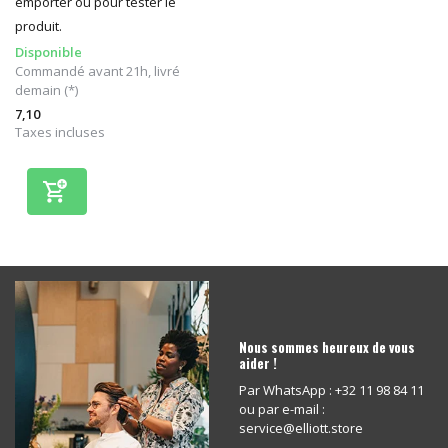
emporter ou pour tester le
produit.
Disponible
Commandé avant 21h, livré
demain (*)
7,10
Taxes incluses
Nous sommes heureux de vous
aider !
Par WhatsApp : +32 11 98 84 11
ou par e-mail :
service@elliott.store