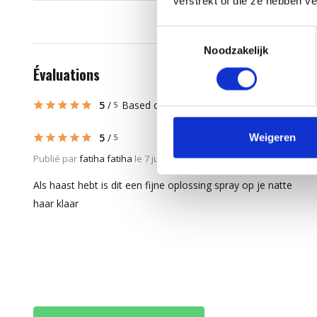
verstrekt of die ze hebben v
Toestemmingsselectie
Noodzakelijk
Évaluations
5
/
Based on 5 reviews
5
5
/
Weigeren
5
Publié par
fatiha fatiha
le 7 juillet 2026
Als haast hebt is dit een fijne oplossing spray op je natte
haar klaar