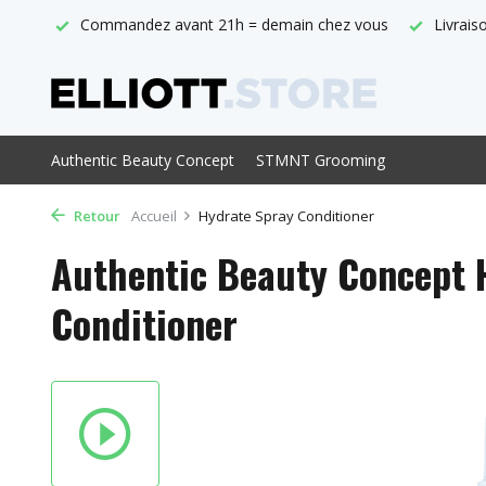
 vous
Livraison gratuite à partir de € 29,-
Point de vente of
Authentic Beauty Concept
STMNT Grooming
Retour
Accueil
Hydrate Spray Conditioner
Authentic Beauty Concept 
Conditioner