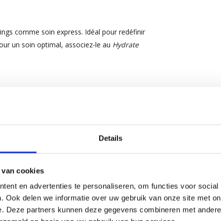
ngs comme soin express. Idéal pour redéfinir
our un soin optimal, associez-le au
Hydrate
tor Oil, Panthenol, Citric Acid, Sodium
Extract, Ocimum Basilicum (Basil) Leaf Extract,
Details
lez toujours consulter l’étiquette du produit
 van cookies
ent en advertenties te personaliseren, om functies voor social
. Ook delen we informatie over uw gebruik van onze site met on
e. Deze partners kunnen deze gegevens combineren met andere i