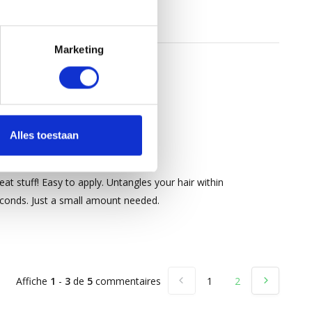
Marketing
5
/
Alles toestaan
5
blié par
Maaike
le 24 janvier 2025
eat stuff! Easy to apply. Untangles your hair within
conds. Just a small amount needed.
Affiche
1
-
3
de
5
commentaires
1
2