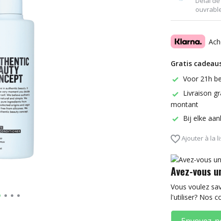
Délai de 
ouvrabl
Ach
Gratis cadeaus
Voor 21h be
Livraison gr
montant
Bij elke aa
Ajouter à la l
Avez-vous u
Vous voulez sa
l'utiliser? Nos c
Envoyez-n