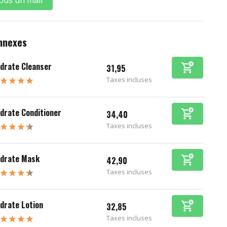
nnexes
drate Cleanser
31,95
Taxes incluses
drate Conditioner
34,40
Taxes incluses
drate Mask
42,90
Taxes incluses
drate Lotion
32,85
Taxes incluses