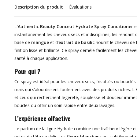
Description du produit
Évaluations
L'
Authentic Beauty Concept Hydrate Spray Conditioner
e
instantanément les cheveux secs et indisciplinés, les rendant 
base de
mangue
et d’
extrait de basilic
nourrit le cheveu de l’
finition lisse et brillante. Ce spray démêle facilement les che
santé à chaque application.
Pour qui ?
Ce spray est idéal pour les cheveux secs, frisottés ou bouclé
mais qui s’alourdissent facilement avec des produits riches. L'
et ceux qui recherchent légèreté, souplesse et douceur immédia
boucles ou offrir un soin rapide entre deux lavages.
L’expérience olfactive
Le parfum de la ligne Hydrate combine une fraîcheur légère et 
notes de tête de délicates
fleurs blanches
sont subtilement r