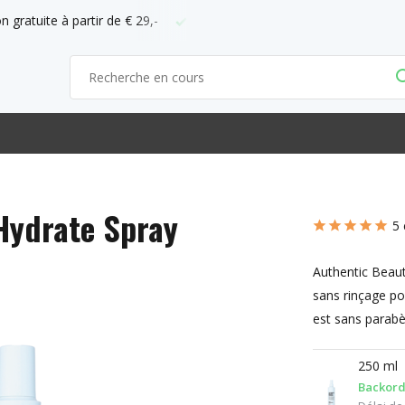
ficiel d'ABC
Commandez avant 21h = demain chez vous
Hydrate Spray
5 
Authentic Beaut
sans rinçage po
est sans parabèn
250 ml
Backord