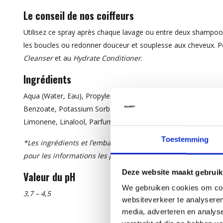
Le conseil de nos coiffeurs
Utilisez ce spray après chaque lavage ou entre deux shampooi
les boucles ou redonner douceur et souplesse aux cheveux. P
Cleanser
et au
Hydrate Conditioner
.
Ingrédients
Aqua (Water, Eau), Propylene Glycol, PEG-40 Hydrogenated Cas
Benzoate, Potassium Sorbate, Mangifera Indica (Mango) Fruit 
Limonene, Linalool, Parfum (Fragrance).*
Toestemming
*Les ingrédients et l’emballage peuvent être modifiés. Veuil
pour les informations les plus récentes.
Deze website maakt gebruik
Valeur du pH
We gebruiken cookies om cont
3,7 – 4,5
websiteverkeer te analyseren
media, adverteren en analys