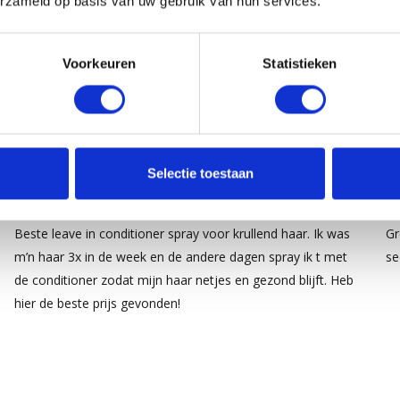
erzameld op basis van uw gebruik van hun services.
Voorkeuren
Statistieken
5
/
Selectie toestaan
5
Publié par
Dianne
le 9 juin 2025
Pu
Beste leave in conditioner spray voor krullend haar. Ik was
Gr
m’n haar 3x in de week en de andere dagen spray ik t met
se
de conditioner zodat mijn haar netjes en gezond blijft. Heb
hier de beste prijs gevonden!