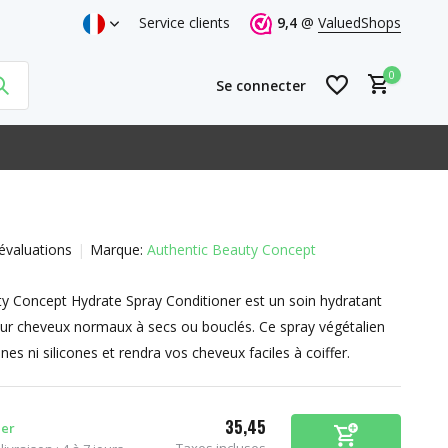
Service clients
9,4
@
ValuedShops
0
Se connecter
évaluations
Marque:
Authentic Beauty Concept
S'inscrire
y Concept Hydrate Spray Conditioner est un soin hydratant
S'inscrire
ur cheveux normaux à secs ou bouclés. Ce spray végétalien
es ni silicones et rendra vos cheveux faciles à coiffer.
35,45
er
Taxes incluses