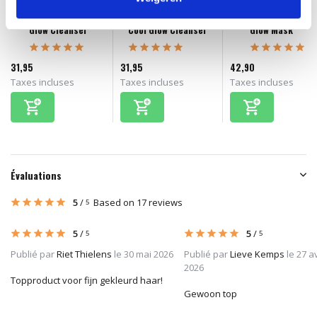
Glow Cleanser
Cool Glow Cleanser
Glow Mask
31,95
31,95
42,90
Taxes incluses
Taxes incluses
Taxes incluses
Évaluations
5
/
Based on 17 reviews
5
5
/
5
/
5
5
Publié par
Riet Thielens
le 30 mai 2026
Publié par
Lieve Kemps
le 27 av
2026
Topproduct voor fijn gekleurd haar!
Gewoon top