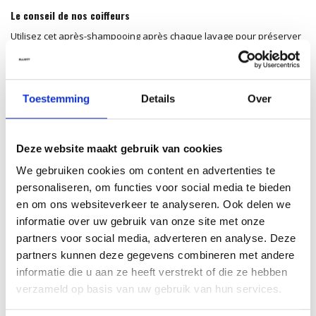
Le conseil de nos coiffeurs
Utilisez cet après-shampooing après chaque lavage pour préserver
l’intensité de votre couleur. Démêlez doucement avec un peigne à
larges dents afin de bien répartir le produit et d’éviter la formation
de nœuds. Alternez une fois par semaine avec le
Glow Mask
pour un
Toestemming
Details
Over
soin plus profond et une brillance renforcée.
Ingrédients
Deze website maakt gebruik van cookies
Aqua (Water, Eau), Cetearyl Alcohol, Behentrimonium Chloride,
Helianthus Annuus (Sunflower) Seed Oil, Isopropyl Myristate,
We gebruiken cookies om content en advertenties te
Distearoylethyl Dimonium Chloride, Propylene Glycol, Cetrimonium
personaliseren, om functies voor social media te bieden
Chloride, Panthenol, Sodium Benzoate, Potassium Sorbate, Citric
en om ons websiteverkeer te analyseren. Ook delen we
Acid, Parfum (Fragrance), Phoenix Dactylifera (Date) Fruit Extract,
informatie over uw gebruik van onze site met onze
Cinnamomum Zeylanicum Bark Extract, Benzyl Alcohol, Linalool,
partners voor social media, adverteren en analyse. Deze
Limonene.*
partners kunnen deze gegevens combineren met andere
informatie die u aan ze heeft verstrekt of die ze hebben
*Les ingrédients et l’emballage peuvent être modifiés. Veuillez
verzameld op basis van uw gebruik van hun services.
toujours consulter l’étiquette du produit pour les informations les plus
récentes.