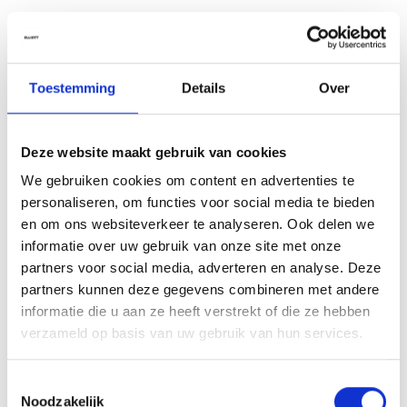
Le conseil de nos coiffeurs
Utilisez ce shampooing comme base douce dans votre routine
capillaire ou lorsque votre cuir chevelu est particulièrement sensible.
Toestemming
Details
Over
Massez doucement sans frotter excessivement et rincez
soigneusement à l’eau tiède. Associez-le à un après-shampooing ou
un spray conditionneur nourrissant pour traiter les longueurs.
Deze website maakt gebruik van cookies
Ingrédients
We gebruiken cookies om content en advertenties te
Aqua (Water, Eau), Cocamidopropyl Betaine, Sodium Methyl Cocoyl
personaliseren, om functies voor social media te bieden
Taurate, Coco-Glucoside, Sodium Chloride, Sodium Methyl 2-
en om ons websiteverkeer te analyseren. Ook delen we
Sulfolaurate, Algae Extract, Panax Ginseng Root Extract, Allantoin,
informatie over uw gebruik van onze site met onze
Panthenol, Hydrolyzed Soy Protein, Caprylyl/Capryl Glucoside, Citric
partners voor social media, adverteren en analyse. Deze
Acid, Sodium Benzoate, Disodium 2-Sulfolaurate, Coconut Acid,
partners kunnen deze gegevens combineren met andere
Glycerin, Sodium C14-16 Olefin Sulfonate, Propylene Glycol, C12-18
informatie die u aan ze heeft verstrekt of die ze hebben
Fatty Acids Methyl Esters, Guar Hydroxypropyltrimonium Chloride,
verzameld op basis van uw gebruik van hun services.
Sodium Hydroxide, Phenoxyethanol, Potassium Sorbate.*
*Les ingrédients et l’emballage peuvent être modifiés. Veuillez
Toestemmingsselectie
Noodzakelijk
toujours consulter l’étiquette du produit pour les informations les plus