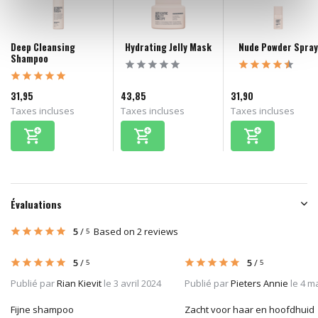
Deep Cleansing
Hydrating Jelly Mask
Nude Powder Spray
Shampoo
31,95
43,85
31,90
Taxes incluses
Taxes incluses
Taxes incluses
Évaluations
5
/
Based on 2 reviews
5
5
/
5
/
5
5
Publié par
Rian Kievit
le 3 avril 2024
Publié par
Pieters Annie
le 4 m
Fijne shampoo
Zacht voor haar en hoofdhuid