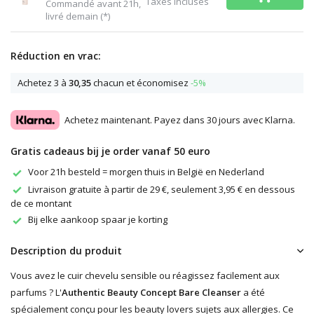
Taxes incluses
Commandé avant 21h,
livré demain (*)
Réduction en vrac:
Achetez 3 à
30,35
chacun et économisez
-5%
Achetez maintenant. Payez dans 30 jours avec Klarna.
Gratis cadeaus bij je order vanaf 50 euro
Voor 21h besteld = morgen thuis in België en Nederland
Livraison gratuite à partir de 29 €, seulement 3,95 € en dessous
de ce montant
Bij elke aankoop spaar je korting
Description du produit
Vous avez le cuir chevelu sensible ou réagissez facilement aux
parfums ? L'
Authentic Beauty Concept Bare Cleanser
a été
spécialement conçu pour les beauty lovers sujets aux allergies. Ce