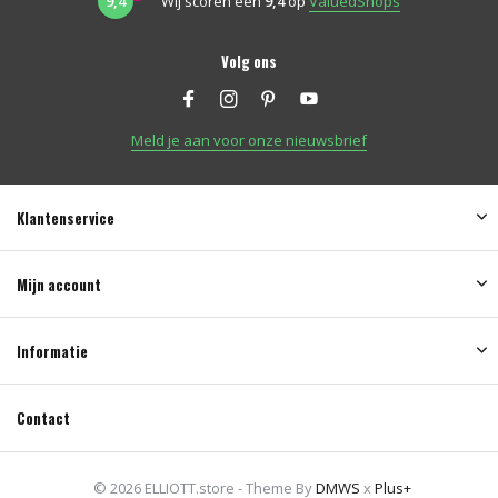
9,4
Wij scoren een
9,4
op
ValuedShops
Volg ons
Meld je aan voor onze nieuwsbrief
Klantenservice
Mijn account
Informatie
Contact
© 2026 ELLIOTT.store - Theme By
DMWS
x
Plus+