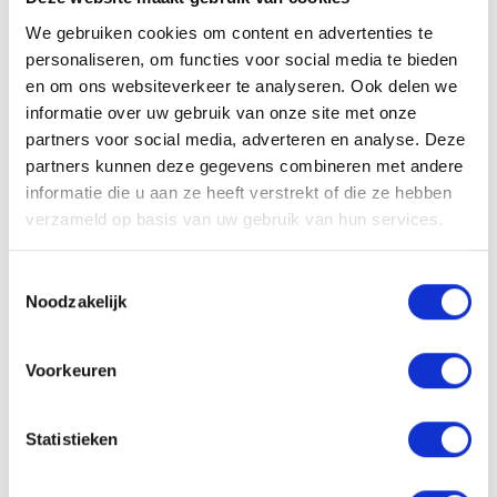
We gebruiken cookies om content en advertenties te
Ingrediënten
personaliseren, om functies voor social media te bieden
Aqua (Water, Eau), Sodium C14-16 Olefin Sulfonate, Cocamidopropyl
en om ons websiteverkeer te analyseren. Ook delen we
Betaine, Sodium Chloride, Panthenol, Citric Acid, PEG-40
informatie over uw gebruik van onze site met onze
Hydrogenated Castor Oil, Sodium Benzoate, PEG-55 Propylene
partners voor social media, adverteren en analyse. Deze
Glycol Oleate, Propylene Glycol, Daucus Carota Sativa (Carrot) Root
partners kunnen deze gegevens combineren met andere
Extract, Cinnamomum Zeylanicum Bark Extract, Phoenix Dactylifera
informatie die u aan ze heeft verstrekt of die ze hebben
(Date) Fruit Extract, Linalool, Limonene, Parfum (Fragrance).*
verzameld op basis van uw gebruik van hun services.
*Ingrediënten en verpakking kunnen wijzigen. Raadpleeg steeds de
verpakking voor de meest actuele informatie.
Toestemmingsselectie
Noodzakelijk
pH-waarde
4,3 – 4,7
Voorkeuren
Aan verlanglijst toevoegen
Delen
Statistieken