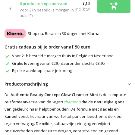
7,10
6 producten op voorraad
Incl. btw
Voor 21h besteld is morgen in
huis (*)
Shop nu. Betaal in 30 dagen met Klarna.
Gratis cadeaus bij je order vanaf 50 euro
Voor 21h besteld = morgen thuis in België en Nederland
Gratis levering vanaf €29,- daaronder slechts €3,95
Bij elke aankoop spaar je korting
Productomschrijving
De
Authentic Beauty Concept Glow Cleanser Mini
is de compacte
reisformaatversie van de
vegan
shampoo
die de natuurlijke glans
van gekleurd haar helpt behouden. De formule met
dadels
en
kaneel
voedt het haar van wortel tot punt en beschermt de kleur
tegen vervaging. De milde, sulfaatvrije reiniging verwijdert
onzuiverheden zonder uit te drogen, voor stralend en gezond