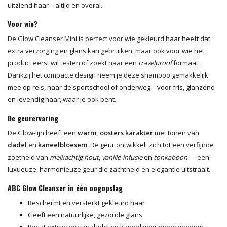
uitziend haar – altijd en overal.
Voor wie?
De Glow Cleanser Mini is perfect voor wie gekleurd haar heeft dat
extra verzorging en glans kan gebruiken, maar ook voor wie het
product eerst wil testen of zoekt naar een
travelproof
formaat.
Dankzij het compacte design neem je deze shampoo gemakkelijk
mee op reis, naar de sportschool of onderweg – voor fris, glanzend
en levendig haar, waar je ook bent.
De geurervaring
De Glow-lijn heeft een
warm, oosters karakter
met tonen van
dadel
en
kaneelbloesem
. De geur ontwikkelt zich tot een verfijnde
zoetheid van
melkachtig hout
,
vanille-infusie
en
tonkaboon
— een
luxueuze, harmonieuze geur die zachtheid en elegantie uitstraalt.
ABC Glow Cleanser in één oogopslag
Beschermt en versterkt gekleurd haar
Geeft een natuurlijke, gezonde glans
Bevat extracten van dadel en kaneel voor diepe voeding