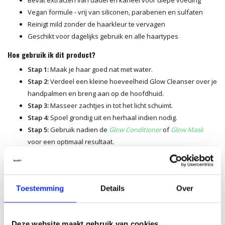
Vegan formule - vrij van siliconen, parabenen en sulfaten
Reinigt mild zonder de haarkleur te vervagen
Geschikt voor dagelijks gebruik en alle haartypes
Hoe gebruik ik dit product?
Stap 1:
Maak je haar goed nat met water.
Stap 2:
Verdeel een kleine hoeveelheid Glow Cleanser over je
handpalmen en breng aan op de hoofdhuid.
Stap 3:
Masseer zachtjes in tot het licht schuimt.
Stap 4:
Spoel grondig uit en herhaal indien nodig.
Stap 5:
Gebruik nadien de
Glow Conditioner
of
Glow Mask
voor een optimaal resultaat.
Tip van onze kappers
Gebruik deze shampoo in combinatie met de producten uit de
Glow-
lijn
om de intensiteit van je haarkleur te behouden. Was je haar bij
Toestemming
Details
Over
voorkeur met lauw water in plaats van heet water — dat helpt de
haarschubben gesloten te houden, waardoor de kleur langer mooi
blijft en het haar extra glanst.
Deze website maakt gebruik van cookies