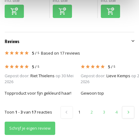
Incl. btw
Incl. btw
Incl. btw
Reviews
5
/
Based on 17 reviews
5
5
/
5
/
5
5
Gepost door:
Riet Thielens
op 30 Mei
Gepost door:
Lieve Kemps
op 2
2026
2026
Topproduct voor fijn gekleurd haar!
Gewoon top
Toon
1
-
3
van
17
reacties
1
2
3
4
5
Schrijf je eigen review