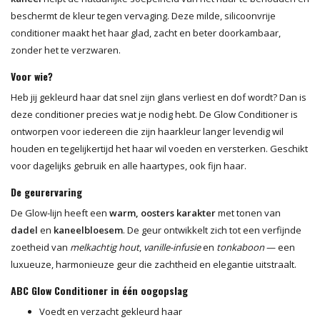
beschermt de kleur tegen vervaging. Deze milde, silicoonvrije
conditioner maakt het haar glad, zacht en beter doorkambaar,
zonder het te verzwaren.
Voor wie?
Heb jij gekleurd haar dat snel zijn glans verliest en dof wordt? Dan is
deze conditioner precies wat je nodig hebt. De Glow Conditioner is
ontworpen voor iedereen die zijn haarkleur langer levendig wil
houden en tegelijkertijd het haar wil voeden en versterken. Geschikt
voor dagelijks gebruik en alle haartypes, ook fijn haar.
De geurervaring
De Glow-lijn heeft een
warm, oosters karakter
met tonen van
dadel
en
kaneelbloesem
. De geur ontwikkelt zich tot een verfijnde
zoetheid van
melkachtig hout
,
vanille-infusie
en
tonkaboon
— een
luxueuze, harmonieuze geur die zachtheid en elegantie uitstraalt.
ABC Glow Conditioner in één oogopslag
Voedt en verzacht gekleurd haar