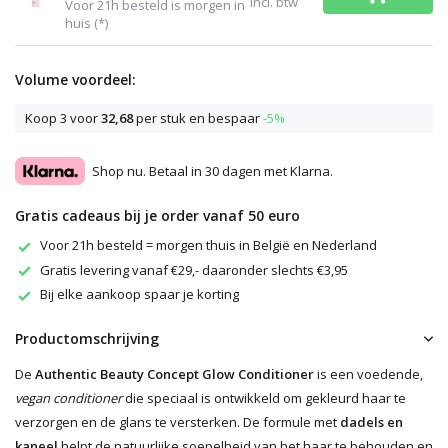
Incl. btw
Voor 21h besteld is morgen in
huis (*)
Volume voordeel:
Koop 3 voor
32,68
per stuk en bespaar
-5%
Shop nu. Betaal in 30 dagen met Klarna.
Gratis cadeaus bij je order vanaf 50 euro
Voor 21h besteld = morgen thuis in België en Nederland
Gratis levering vanaf €29,- daaronder slechts €3,95
Bij elke aankoop spaar je korting
Productomschrijving
De
Authentic Beauty Concept Glow Conditioner
is een voedende,
vegan conditioner
die speciaal is ontwikkeld om gekleurd haar te
verzorgen en de glans te versterken. De formule met
dadels en
kaneel
helpt de natuurlijke soepelheid van het haar te behouden en