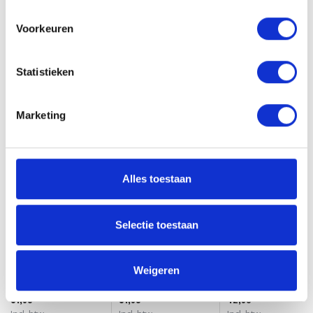
Aan verlanglijst toevoegen
Delen
Voorkeuren
Heb je een vraag?
Statistieken
Wil je weten of dit product bij je past? Of hoe je het moet gebruiken?
Onze kappers helpen je graag verder!
Marketing
Stuur ons een mailtje
Gerelateerde producten
Alles toestaan
Selectie toestaan
Glow Cleanser
Cool Glow Cleanser
Glow Mask
Weigeren
31,95
31,95
42,90