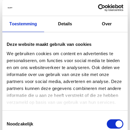
een grove kam om het product gelijkmatig te verdelen en klitten te
voorkomen. Wissel één keer per week af met het
Glow Mask
voor
een diepere verzorging en extra glans.
Toestemming
Details
Over
Ingrediënten
Aqua (Water, Eau), Cetearyl Alcohol, Behentrimonium Chloride,
Helianthus Annuus (Sunflower) Seed Oil, Isopropyl Myristate,
Deze website maakt gebruik van cookies
Distearoylethyl Dimonium Chloride, Propylene Glycol, Cetrimonium
We gebruiken cookies om content en advertenties te
Chloride, Panthenol, Sodium Benzoate, Potassium Sorbate, Citric
personaliseren, om functies voor social media te bieden
Acid, Parfum (Fragrance), Phoenix Dactylifera (Date) Fruit Extract,
en om ons websiteverkeer te analyseren. Ook delen we
Cinnamomum Zeylanicum Bark Extract, Benzyl Alcohol, Linalool,
informatie over uw gebruik van onze site met onze
Limonene.*
partners voor social media, adverteren en analyse. Deze
partners kunnen deze gegevens combineren met andere
*Ingrediënten en verpakking kunnen wijzigen. Raadpleeg steeds de
informatie die u aan ze heeft verstrekt of die ze hebben
verpakking voor de meest actuele informatie.
verzameld op basis van uw gebruik van hun services.
pH-waarde
4,2 – 4,8
Toestemmingsselectie
Noodzakelijk