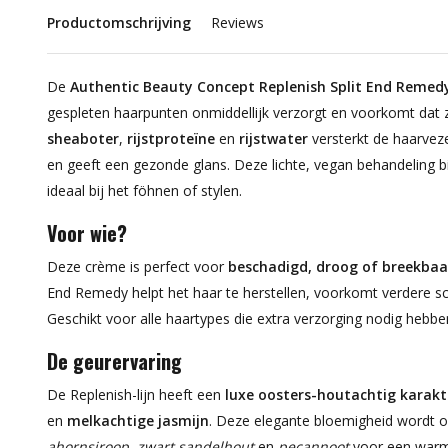
Productomschrijving
Reviews
De
Authentic Beauty Concept Replenish Split End Remed
gespleten haarpunten onmiddellijk verzorgt en voorkomt dat
sheaboter
,
rijstproteïne
en
rijstwater
versterkt de haarveze
en geeft een gezonde glans. Deze lichte, vegan behandeling 
ideaal bij het föhnen of stylen.
Voor wie?
Deze crème is perfect voor
beschadigd, droog of breekbaa
End Remedy helpt het haar te herstellen, voorkomt verdere s
Geschikt voor alle haartypes die extra verzorging nodig hebb
De geurervaring
De Replenish-lijn heeft een
luxe oosters-houtachtig karakt
en
melkachtige jasmijn
. Deze elegante bloemigheid wordt o
ahornsiroop
,
zwart sandelhout
en
pecannoot
voor een warme,