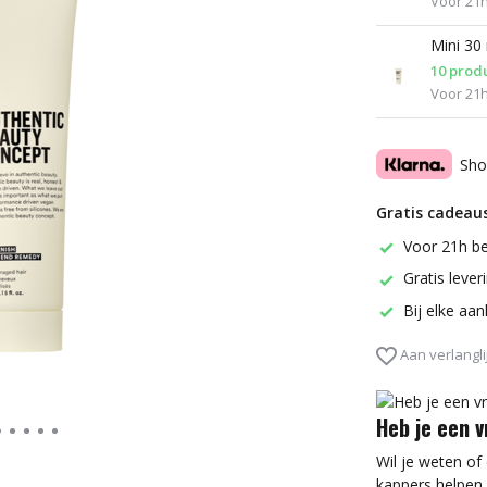
Voor 21h
Mini 30
10 prod
Voor 21h
Sho
Gratis cadeaus
Voor 21h be
Gratis leve
Bij elke aa
Aan verlangli
Heb je een 
Wil je weten of
kappers helpen 