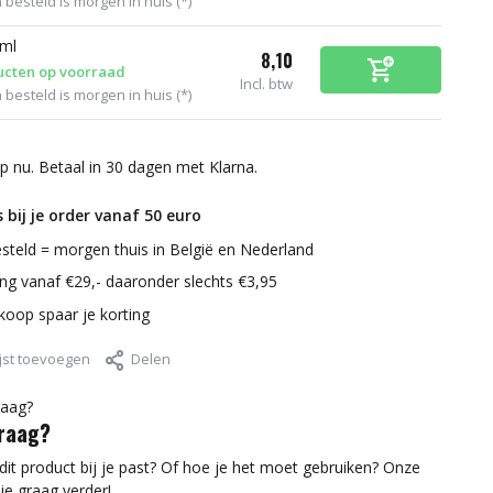
 besteld is morgen in huis (*)
 ml
8,10
ucten op voorraad
Incl. btw
 besteld is morgen in huis (*)
p nu. Betaal in 30 dagen met Klarna.
 bij je order vanaf 50 euro
steld = morgen thuis in België en Nederland
ring vanaf €29,- daaronder slechts €3,95
nkoop spaar je korting
jst toevoegen
Delen
vraag?
 dit product bij je past? Of hoe je het moet gebruiken? Onze
je graag verder!