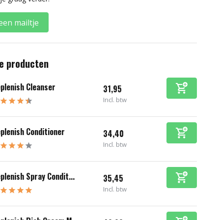
een mailtje
e producten
plenish Cleanser
31,95
Incl. btw
plenish Conditioner
34,40
Incl. btw
plenish Spray Condit...
35,45
Incl. btw