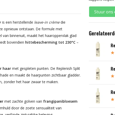
Stuur ons 
y
is een herstellende
leave-in crème
die
 ze opnieuw ontstaan. De formule met
Gerelateerd
l van binnenuit, maakt het haaroppervlak glad
biedt bovendien
hittebescherming tot 230°C
–
Re
Re
r haar
met gespleten punten. De Replenish Split
chade en maakt de haarpunten zichtbaar gladder.
en, zonder het haar zwaar te maken.
Re
er
met zachte golven van
frangipanibloesem
mhuld door de zoete sensualiteit van
 verfijnde zintuiglijke beleving.