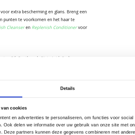
e voor extra bescherming en glans. Breng een
en punten te voorkomen en het haar te
ish Cleanser
en
Replenish Conditioner
voor
tor Oil, Panthenol, Citric Acid, Sodium
tter, Hydrolyzed Rice Protein, Oryza Sativa
e) Extract, Carya Illinoensis (Pecan) Shell
Details
teeds de verpakking voor de meest actuele
 van cookies
ent en advertenties te personaliseren, om functies voor social
. Ook delen we informatie over uw gebruik van onze site met on
e. Deze partners kunnen deze gegevens combineren met andere i