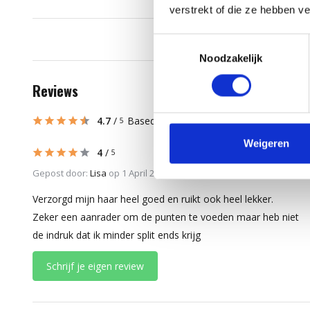
verstrekt of die ze hebben v
Toestemmingsselectie
Noodzakelijk
Reviews
4.7
/
Based on 3 reviews
5
Weigeren
4
/
5
Gepost door:
Lisa
op 1 April 2026
Verzorgd mijn haar heel goed en ruikt ook heel lekker.
Zeker een aanrader om de punten te voeden maar heb niet
de indruk dat ik minder split ends krijg
Schrijf je eigen review