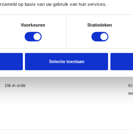
erzameld op basis van uw gebruik van hun services.
Voorkeuren
Statistieken
Selectie toestaan
5
/
5
Gepost door:
isabelle Van Cauter
op 8 Maart 2026
Ge
Dik in orde
Ec
we