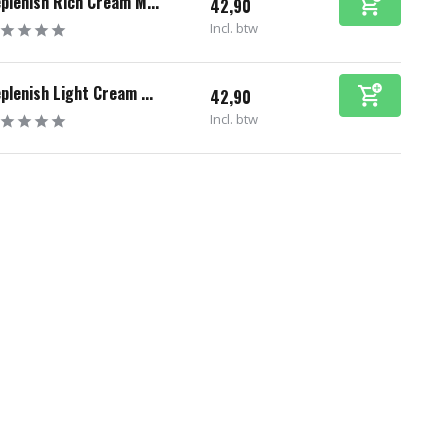
plenish Rich Cream M...
42,90
Incl. btw
plenish Light Cream ...
42,90
Incl. btw