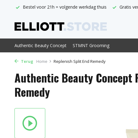
thuis
Gratis verzending vanaf € 29,-
Officieel ABC verkoo
Authentic Beauty Concept
STMNT Grooming
Terug
Home
Replenish Split End Remedy
Authentic Beauty Concept R
Remedy