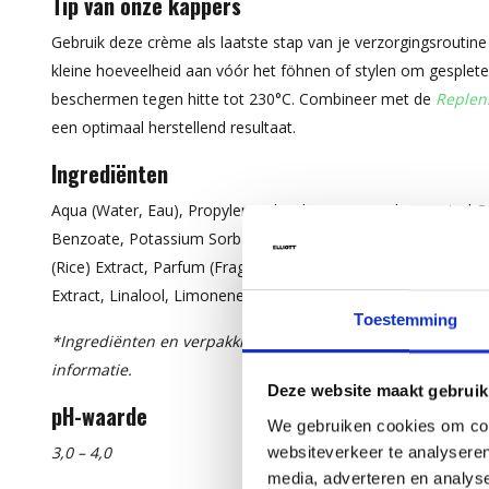
Tip van onze kappers
Gebruik deze crème als laatste stap van je verzorgingsroutin
kleine hoeveelheid aan vóór het föhnen of stylen om gesplet
beschermen tegen hitte tot 230°C. Combineer met de
Replen
een optimaal herstellend resultaat.
Ingrediënten
Aqua (Water, Eau), Propylene Glycol, PEG-40 Hydrogenated Cas
Benzoate, Potassium Sorbate, Butyrospermum Parkii (Shea) Bu
(Rice) Extract, Parfum (Fragrance), Acer Saccharum (Sugar Mapl
Extract, Linalool, Limonene.*
Toestemming
*Ingrediënten en verpakking kunnen wijzigen. Raadpleeg s
informatie.
Deze website maakt gebruik
pH-waarde
We gebruiken cookies om cont
3,0 – 4,0
websiteverkeer te analyseren
media, adverteren en analys