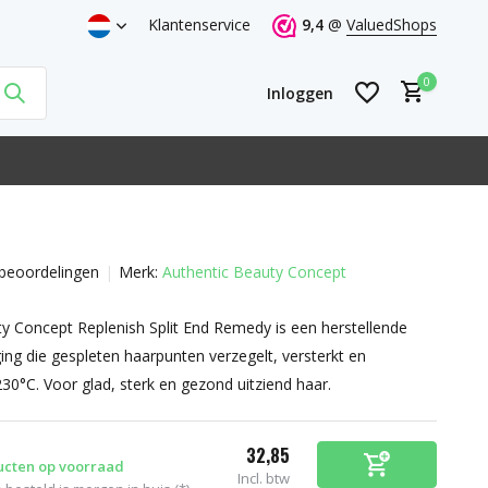
Klantenservice
9,4
@
ValuedShops
0
Inloggen
beoordelingen
Merk:
Authentic Beauty Concept
Account aanmaken
Account aanmaken
y Concept Replenish Split End Remedy is een herstellende
ging die gespleten haarpunten verzegelt, versterkt en
30°C. Voor glad, sterk en gezond uitziend haar.
32,85
ucten op voorraad
Incl. btw