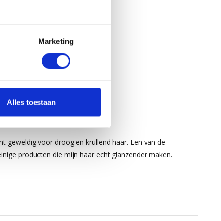
Marketing
Alles toestaan
5
/
5
post door:
Lys
op 13 Februari 2026
ht geweldig voor droog en krullend haar. Een van de
inige producten die mijn haar echt glanzender maken.