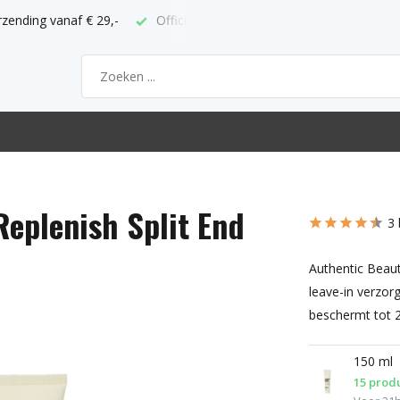
ppunt
Bestel voor 21h = volgende werkdag thuis
eplenish Split End
3 
Authentic Beaut
leave-in verzor
beschermt tot 2
150 ml
15 prod