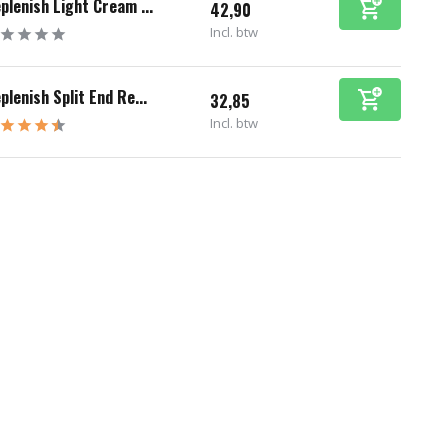
plenish Light Cream ...
42,90
Incl. btw
plenish Split End Re...
32,85
Incl. btw