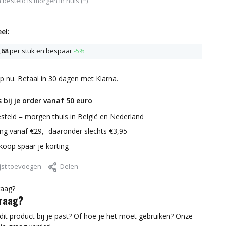
 besteld is morgen in huis (*)
el:
,68
per stuk en bespaar
-5%
p nu. Betaal in 30 dagen met Klarna.
 bij je order vanaf 50 euro
steld = morgen thuis in België en Nederland
ring vanaf €29,- daaronder slechts €3,95
nkoop spaar je korting
jst toevoegen
Delen
vraag?
 dit product bij je past? Of hoe je het moet gebruiken? Onze