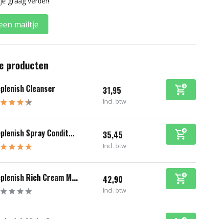
je graag verder!
een mailtje
e producten
plenish Cleanser
31,95
Incl. btw
plenish Spray Condit...
35,45
Incl. btw
plenish Rich Cream M...
42,90
Incl. btw