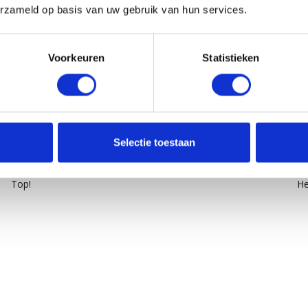
erzameld op basis van uw gebruik van hun services.
Voorkeuren
Statistieken
5
/
5
Selectie toestaan
Gepost door:
Caroline
op 16 Maart 2025
Ge
Top!
He