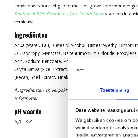
conditioner voorzichtig door met een grove kam voor een gel
Replenish Rich Cream
of
Light Cream
Mask
voor een intensie
vernieuwt.
Ingrediënten
Aqua (Water, Eau), Cetearyl Alcohol, Distearoylethyl Dimoniu
Oil, Isopropyl Myristate, Behentrimonium Chloride, Propylene 
Acid, Sodium Benzoate, Potassium Sorbate, Butyrospermum Par
Oryza Sativa (Rice) Extract, Parfum (Fragrance), Acer Saccharu
(Pecan) Shell Extract, Linalool, Limonene.*
*Ingrediënten en verpakking kunnen wijzigen. Raadpleeg s
Toestemming
informatie.
pH-waarde
Deze website maakt gebruik
We gebruiken cookies om cont
3,0 – 3,8
websiteverkeer te analyseren
media, adverteren en analys