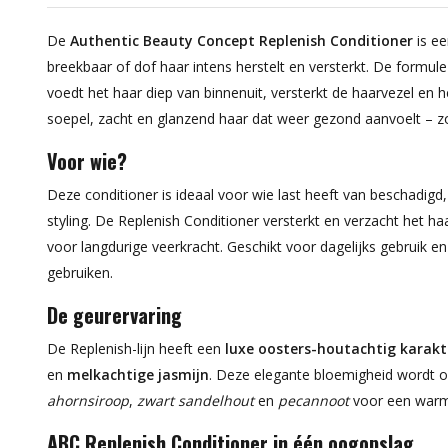
De
Authentic Beauty Concept Replenish Conditioner
is ee
breekbaar of dof haar intens herstelt en versterkt. De formu
voedt het haar diep van binnenuit, versterkt de haarvezel en 
soepel, zacht en glanzend haar dat weer gezond aanvoelt – z
Voor wie?
Deze conditioner is ideaal voor wie last heeft van beschadigd,
styling. De Replenish Conditioner versterkt en verzacht het 
voor langdurige veerkracht. Geschikt voor dagelijks gebruik e
gebruiken.
De geurervaring
De Replenish-lijn heeft een
luxe oosters-houtachtig karakt
en
melkachtige jasmijn
. Deze elegante bloemigheid wordt o
ahornsiroop
,
zwart sandelhout
en
pecannoot
voor een warme,
ABC Replenish Conditioner in één oogopslag