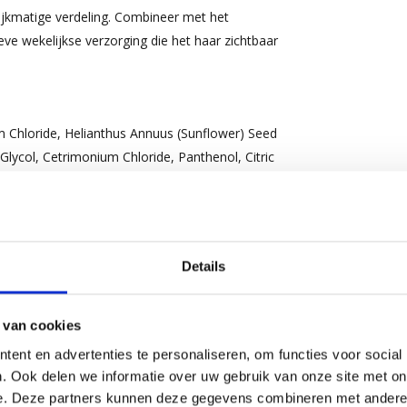
ijkmatige verdeling. Combineer met het
ve wekelijkse verzorging die het haar zichtbaar
m Chloride, Helianthus Annuus (Sunflower) Seed
Glycol, Cetrimonium Chloride, Panthenol, Citric
kii (Shea) Butter, Hydrolyzed Rice Protein,
m (Sugar Maple) Extract, Carya Illinoensis
teeds de verpakking voor de meest actuele
Details
 van cookies
ent en advertenties te personaliseren, om functies voor social
. Ook delen we informatie over uw gebruik van onze site met on
e. Deze partners kunnen deze gegevens combineren met andere i