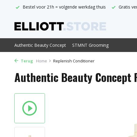
thuis
Gratis verzending vanaf € 29,-
Officieel ABC verkoo
Authentic Beauty Concept
STMNT Grooming
Terug
Home
Replenish Conditioner
Authentic Beauty Concept 