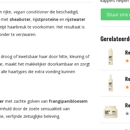
kappers helpen 
n rijke,
vegan conditioner
die beschadigd,
Stuur ons 
le met
sheaboter
,
rijstproteïne
en
rijstwater
helpt haarbreuk te voorkomen. Het resultaat is
onder te verzwaren.
Gerelateerd
Re
 droog of kwetsbaar haar door hitte, kleuring of
haar, maakt het makkelijker doorkambaar en zorgt
n alle haartypes die extra voeding kunnen
Re
er
met zachte golven van
frangipanibloesem
Re
mhuld door de zoete sensualiteit van
 verfijnde zintuiglijke beleving.