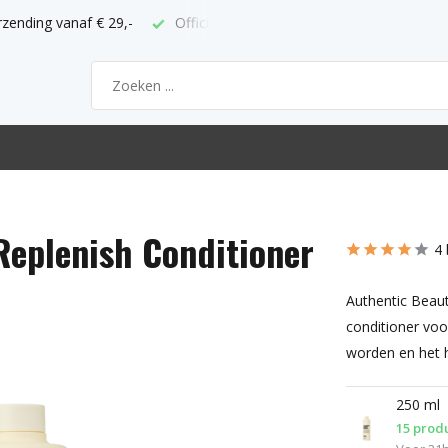
ppunt
Bestel voor 21h = volgende werkdag thuis
Replenish Conditioner
4 
Authentic Beaut
conditioner voo
worden en het 
250 ml
15 prod