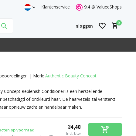
Klantenservice
9,4
@
ValuedShops
0
Inloggen
beoordelingen
Merk:
Authentic Beauty Concept
Account aanmaken
Account aanmaken
y Concept Replenish Conditioner is een herstellende
r beschadigd of ontkleurd haar. De haarvezels zal versterkt
haar opnieuw zacht en handelbaar maken.
34,40
ucten op voorraad
Incl. btw