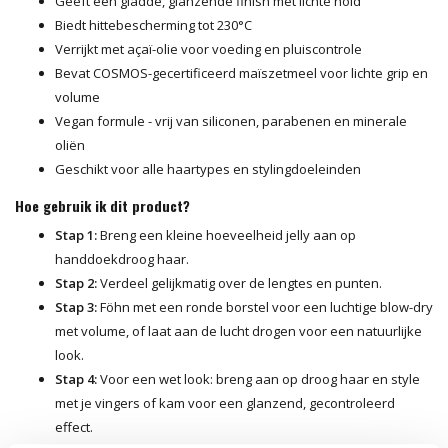
Geeft een gladde, glanzende finish met lichte hold
Biedt hittebescherming tot 230°C
Verrijkt met açaï-olie voor voeding en pluiscontrole
Bevat COSMOS-gecertificeerd maïszetmeel voor lichte grip en
volume
Vegan formule - vrij van siliconen, parabenen en minerale
oliën
Geschikt voor alle haartypes en stylingdoeleinden
Hoe gebruik ik dit product?
Stap 1:
Breng een kleine hoeveelheid jelly aan op
handdoekdroog haar.
Stap 2:
Verdeel gelijkmatig over de lengtes en punten.
Stap 3:
Föhn met een ronde borstel voor een luchtige blow-dry
met volume, of laat aan de lucht drogen voor een natuurlijke
look.
Stap 4:
Voor een wet look: breng aan op droog haar en style
met je vingers of kam voor een glanzend, gecontroleerd
effect.