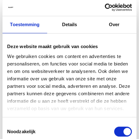
Tip van onze kappers
Gebruik de Cosmic Blow-Dry Jelly als primer voor een gladde,
pluisvrije föhnstijl of als stylinggel voor een trendy wet look. Ideaal
Toestemming
Details
Over
om textuur te definiëren en het haar langdurig zacht en handelbaar
te houden zonder stijfheid.
Deze website maakt gebruik van cookies
Ingrediënten
We gebruiken cookies om content en advertenties te
Aqua (Water, Eau), Glycerin, PVP, Zea Mays (Corn) Starch,
personaliseren, om functies voor social media te bieden
Phenoxyethanol, Acrylates/Steareth-20 Methacrylate Crosspolymer,
en om ons websiteverkeer te analyseren. Ook delen we
Inulin, PEG-40 Hydrogenated Castor Oil, Aminomethyl Propanol,
informatie over uw gebruik van onze site met onze
Aureobasidium Pullulans Ferment Extract, Ethylhexyl Triazone,
partners voor social media, adverteren en analyse. Deze
Parfum (Fragrance), Panthenol, Ethylhexylglycerin, Geraniol, Linalool,
partners kunnen deze gegevens combineren met andere
Sodium Benzoate, Euterpe Oleracea (Açaï) Fruit Extract, Potassium
informatie die u aan ze heeft verstrekt of die ze hebben
Sorbate, Sorbic Acid.*
verzameld op basis van uw gebruik van hun services.
*Ingrediënten en verpakking kunnen wijzigen. Raadpleeg steeds de
verpakking voor de meest actuele informatie.
Toestemmingsselectie
Noodzakelijk