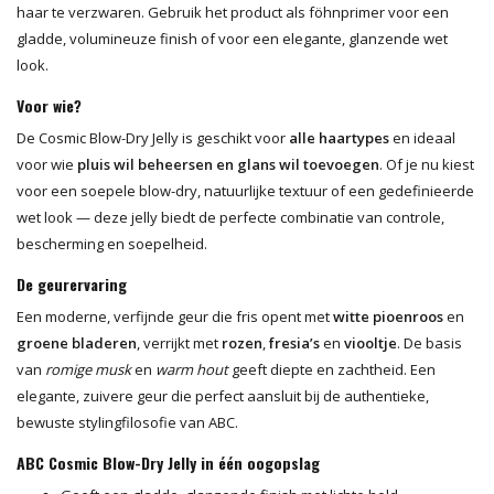
haar te verzwaren. Gebruik het product als föhnprimer voor een
gladde, volumineuze finish of voor een elegante, glanzende wet
look.
Voor wie?
De Cosmic Blow-Dry Jelly is geschikt voor
alle haartypes
en ideaal
voor wie
pluis wil beheersen en glans wil toevoegen
. Of je nu kiest
voor een soepele blow-dry, natuurlijke textuur of een gedefinieerde
wet look — deze jelly biedt de perfecte combinatie van controle,
bescherming en soepelheid.
De geurervaring
Een moderne, verfijnde geur die fris opent met
witte pioenroos
en
groene bladeren
, verrijkt met
rozen
,
fresia’s
en
viooltje
. De basis
van
romige musk
en
warm hout
geeft diepte en zachtheid. Een
elegante, zuivere geur die perfect aansluit bij de authentieke,
bewuste stylingfilosofie van ABC.
ABC Cosmic Blow-Dry Jelly in één oogopslag