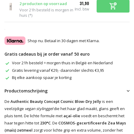
31,90
2 producten op voorraad
Incl. btw
Voor 21h besteld is morgen in
huis (*)
Shop nu. Betaal in 30 dagen met Klarna.
Gratis cadeaus bij je order vanaf 50 euro
Voor 21h besteld = morgen thuis in België en Nederland
Gratis levering vanaf €29,- daaronder slechts €3,95
Bij elke aankoop spaar je korting
Productomschrijving
De
Authentic Beauty Concept Cosmic Blow-Dry Jelly
is een
veelzijdige
vegan stylinggel
die het haar glad maakt, glans geeft en
pluis temt. De lichte formule met
açaï-olie
voedt en beschermt het
haar tegen hitte tot
230°C
. De
COSMOS-gecertificeerde Zea Mays
(maïs) zetmeel
zorgt voor lichte grip en extra volume, zonder het