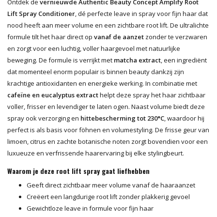
Ontdek de
vernieuwde Authentic Beauty Concept Amplify Root
Lift Spray Conditioner
, dé perfecte leave in spray voor fijn haar dat
nood heeft aan meer volume en een zichtbare root lift. De ultralichte
formule tilt het haar direct op
vanaf de aanzet
zonder te verzwaren
en zorgt voor een luchtig, voller haargevoel met natuurlijke
beweging. De formule is verrijkt met
matcha extract
, een ingrediënt
dat momenteel enorm populair is binnen beauty dankzij zijn
krachtige antioxidanten en energieke werking. In combinatie met
cafeïne en eucalyptus extract
helpt deze spray het haar zichtbaar
voller, frisser en levendiger te laten ogen. Naast volume biedt deze
spray ook verzorging en
hittebescherming tot 230°C
, waardoor hij
perfect is als basis voor föhnen en volumestyling. De frisse geur van
limoen, citrus en zachte botanische noten zorgt bovendien voor een
luxueuze en verfrissende haarervaring bij elke stylingbeurt.
Waarom je deze root lift spray gaat liefhebben
Geeft direct zichtbaar meer volume vanaf de haaraanzet
Creëert een langdurige root lift zonder plakkerig gevoel
Gewichtloze leave in formule voor fijn haar