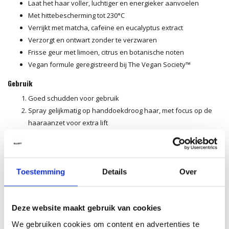
Laat het haar voller, luchtiger en energieker aanvoelen
Met hittebescherming tot 230°C
Verrijkt met matcha, cafeïne en eucalyptus extract
Verzorgt en ontwart zonder te verzwaren
Frisse geur met limoen, citrus en botanische noten
Vegan formule geregistreerd bij The Vegan Society™
Gebruik
Goed schudden voor gebruik
Spray gelijkmatig op handdoekdroog haar, met focus op de
haaraanzet voor extra lift
Indien gewenst lichtjes aanbrengen op de lengtes voor
zachtheid en doorkambaarheid
Niet uitspoelen
Style zoals gewoonlijk, met of zonder hitte
Toestemming
Details
Over
Expert tip voor extra volume
Voor een maximale root lift föhn je het haar aan de aanzet terwijl je
Deze website maakt gebruik van cookies
het optilt met een ronde borstel of het hoofd licht naar voren kantelt.
We gebruiken cookies om content en advertenties te