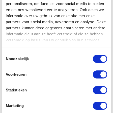
De warmte activeert de formule waardoor het haar extra luchtig en
personaliseren, om functies voor social media te bieden
volumineus oogt zonder hard aan te voelen.
en om ons websiteverkeer te analyseren. Ook delen we
Ingrediënten
informatie over uw gebruik van onze site met onze
partners voor social media, adverteren en analyse. Deze
Aqua (Water, Eau), Hydroxypropyl Starch, Glycerin, PEG-7 Glyceryl
partners kunnen deze gegevens combineren met andere
Cocoate, Alcohol denat., Camellia Sinensis Leaf Extract, Citrus
informatie die u aan ze heeft verstrekt of die ze hebben
Aurantifolia (Lime) Fruit Extract, Eucalyptus Globulus Leaf Extract,
verzameld op basis van uw gebruik van hun services.
Panthenol, Caffeine, Lactic Acid, PEG-40 Hydrogenated Castor Oil,
Stearamidopropyl Dimethylamine, Parfum (Fragrance), Propylene
Glycol, Sodium Benzoate, Tetramethyl
Toestemmingsselectie
Noodzakelijk
Acetyloctahydronaphthalenes, Sodium Hydroxide, Limonene, Citrus
Limon (Lemon) Peel Oil, Citrus Aurantium Peel Oil, Linalool, Pinene,
Linalyl Acetate, Sorbitol, Citral
Voorkeuren
Statistieken
Aan verlanglijst toevoegen
Delen
Marketing
Heb je een vraag?
Wil je weten of dit product bij je past? Of hoe je het moet gebruiken?