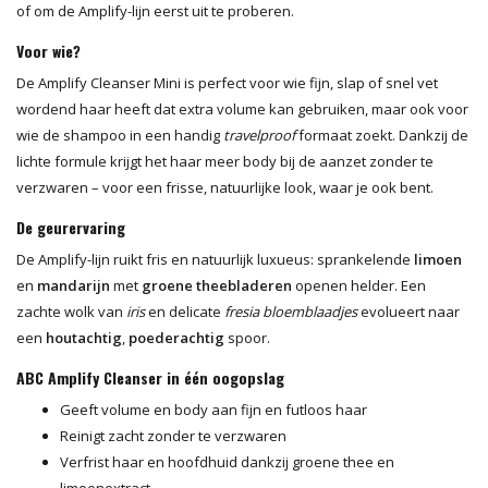
of om de Amplify-lijn eerst uit te proberen.
Voor wie?
De Amplify Cleanser Mini is perfect voor wie fijn, slap of snel vet
wordend haar heeft dat extra volume kan gebruiken, maar ook voor
wie de shampoo in een handig
travelproof
formaat zoekt. Dankzij de
lichte formule krijgt het haar meer body bij de aanzet zonder te
verzwaren – voor een frisse, natuurlijke look, waar je ook bent.
De geurervaring
De Amplify-lijn ruikt fris en natuurlijk luxueus: sprankelende
limoen
en
mandarijn
met
groene theebladeren
openen helder. Een
zachte wolk van
iris
en delicate
fresia bloemblaadjes
evolueert naar
een
houtachtig
,
poederachtig
spoor.
ABC Amplify Cleanser in één oogopslag
Geeft volume en body aan fijn en futloos haar
Reinigt zacht zonder te verzwaren
Verfrist haar en hoofdhuid dankzij groene thee en
limoenextract