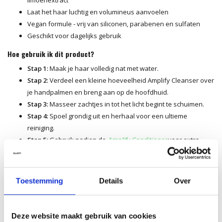
Laat het haar luchtig en volumineus aanvoelen
Vegan formule - vrij van siliconen, parabenen en sulfaten
Geschikt voor dagelijks gebruik
Hoe gebruik ik dit product?
Stap 1:
Maak je haar volledig nat met water.
Stap 2:
Verdeel een kleine hoeveelheid Amplify Cleanser over
je handpalmen en breng aan op de hoofdhuid.
Stap 3:
Masseer zachtjes in tot het licht begint te schuimen.
Stap 4:
Spoel grondig uit en herhaal voor een ultieme
reiniging.
Stap 5:
Gebruik nadien de
Amplify Conditioner
voor extra
volume en glans.
Tip van onze kappers
Toestemming
Details
Over
Til je haar voorzichtig op bij het wassen om de aanzet goed te
reinigen en meer volume te creëren. Spoel grondig en gebruik
nadien een lichte conditioner. Voor extra body kun je het haar
Deze website maakt gebruik van cookies
drogen met een ronde borstel terwijl je de aanzet lift voor een