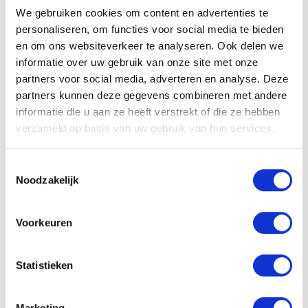
We gebruiken cookies om content en advertenties te
luchtig, vol effect.
personaliseren, om functies voor social media te bieden
Ingrediënten
en om ons websiteverkeer te analyseren. Ook delen we
Aqua (Water, Eau), Sodium C14-16 Olefin Sulfonate, Cocamidopropyl
informatie over uw gebruik van onze site met onze
Betaine, Sodium Chloride, Sodium Benzoate, PEG-40 Hydrogenated
partners voor social media, adverteren en analyse. Deze
Castor Oil, Citric Acid, Propylene Glycol, Panthenol, Polyquaternium-
partners kunnen deze gegevens combineren met andere
10, PEG-55 Propylene Glycol Oleate, Camellia Sinensis Leaf Extract,
informatie die u aan ze heeft verstrekt of die ze hebben
Citrus Aurantifolia (Lime) Fruit Extract, Linalool, Limonene, Parfum
verzameld op basis van uw gebruik van hun services.
(Fragrance).*
Toestemmingsselectie
*Ingrediënten en verpakking kunnen wijzigen. Raadpleeg steeds de
Noodzakelijk
verpakking voor de meest actuele informatie.
pH-waarde
Voorkeuren
4,5 – 5,0
Statistieken
Aan verlanglijst toevoegen
Delen
Marketing