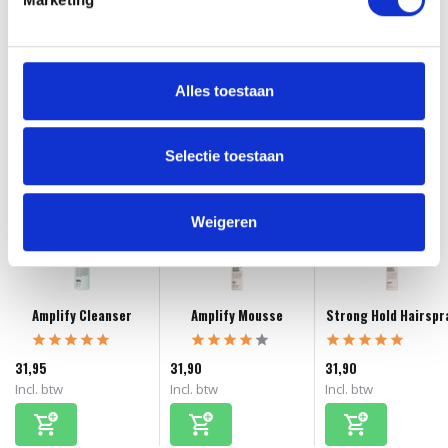
Heb je een vraag?
Wil je weten of dit product bij je past? Of hoe je het moet gebruiken?
Onze kappers helpen je graag verder!
Alles toestaan
Stuur ons een mailtje
Selectie toestaan
Gerelateerde producten
Weigeren
Amplify Cleanser
Amplify Mousse
Strong Hold Hairspr
31,95
31,90
31,90
Incl. btw
Incl. btw
Incl. btw