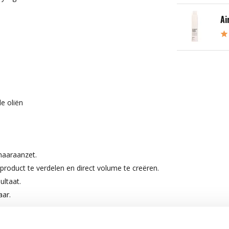
Ai
e oliën
haaraanzet.
oduct te verdelen en direct volume te creëren.
ultaat.
aar.