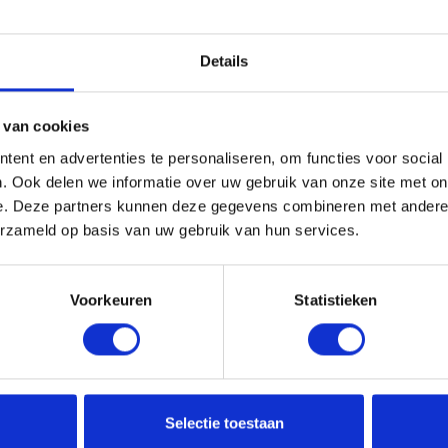
ra volume te geven aan fijn haar. Ideaal om
haaraanzet, laat even inwerken en masseer licht
Details
 van cookies
yltrimonium Chloride/Acrylamide Copolymer,
ent en advertenties te personaliseren, om functies voor social
os Nucifera (Coconut) Oil, Bisabolol,
. Ook delen we informatie over uw gebruik van onze site met on
e. Deze partners kunnen deze gegevens combineren met andere i
teeds de verpakking voor de meest actuele
erzameld op basis van uw gebruik van hun services.
Voorkeuren
Statistieken
Selectie toestaan