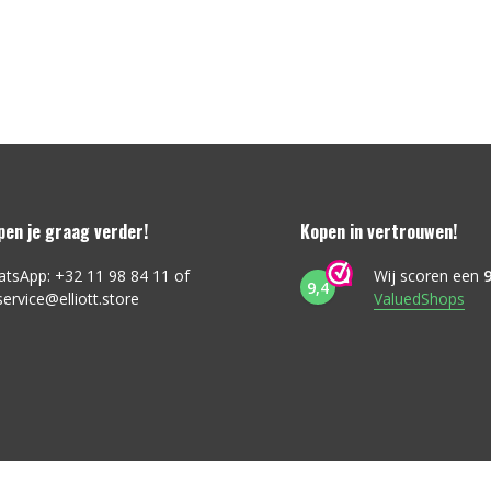
lpen je graag verder!
Kopen in vertrouwen!
atsApp: +32 11 98 84 11 of
Wij scoren een
9
9,4
service@elliott.store
ValuedShops