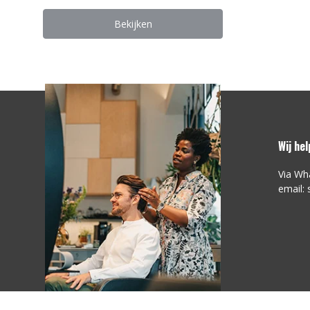
Bekijken
Wij he
Via Wh
email: