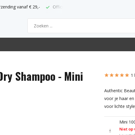
 ABC verkooppunt
Bestel voor 21h = volgende werkdag thuis
Dry Shampoo - Mini
1 
Authentic Beau
voor je haar en
voor lichte styl
Mini 10
Niet op