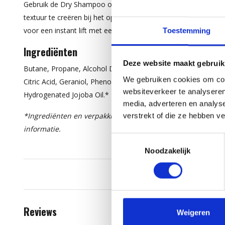
Gebruik de Dry Shampoo om je kapsel op te frissen of om ext
textuur te creëren bij het opsteken of vlechten. Spray op de 
voor een instant lift met een frisse geur.
Toestemming
Ingrediënten
Deze website maakt gebruik
Butane, Propane, Alcohol Denat., Isobutane, Acrylamidoprop
We gebruiken cookies om cont
Citric Acid, Geraniol, Phenoxyethanol, Limonene, Linalool, Coc
websiteverkeer te analyseren
Hydrogenated Jojoba Oil.*
media, adverteren en analys
*Ingrediënten en verpakking kunnen wijzigen. Raadpleeg s
verstrekt of die ze hebben v
informatie.
Toestemmingsselectie
Noodzakelijk
Reviews
Weigeren