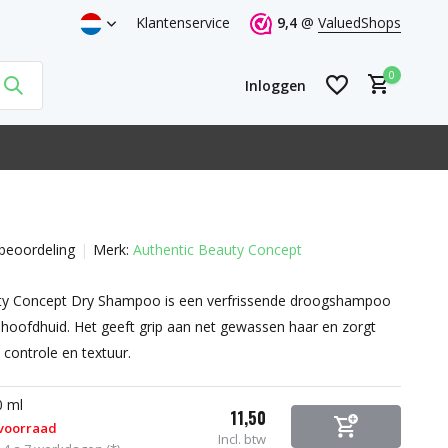
Klantenservice
9,4
@
ValuedShops
0
Inloggen
beoordeling
Merk:
Authentic Beauty Concept
Account aanmaken
Account aanmaken
ty Concept Dry Shampoo is een verfrissende droogshampoo
 hoofdhuid. Het geeft grip aan net gewassen haar en zorgt
e controle en textuur.
0 ml
11,50
 voorraad
Incl. btw