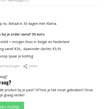
d 4 a 7 werkdagen (*)
p nu. Betaal in 30 dagen met Klarna.
 bij je order vanaf 50 euro
steld = morgen thuis in België en Nederland
ring vanaf €29,- daaronder slechts €3,95
nkoop spaar je korting
jst toevoegen
Delen
vraag?
 dit product bij je past? Of hoe je het moet gebruiken? Onze
je graag verder!
een mailtje