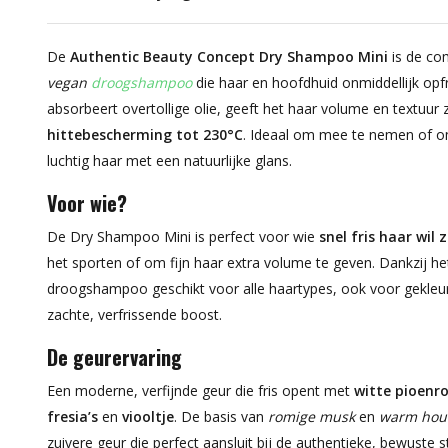
De
Authentic Beauty Concept Dry Shampoo Mini
is de co
vegan
droogshampoo
die haar en hoofdhuid onmiddellijk opf
absorbeert overtollige olie, geeft het haar volume en textuur
hittebescherming tot 230°C
. Ideaal om mee te nemen of om 
luchtig haar met een natuurlijke glans.
Voor wie?
De Dry Shampoo Mini is perfect voor wie
snel fris haar wil
het sporten of om fijn haar extra volume te geven. Dankzij he
droogshampoo geschikt voor alle haartypes, ook voor gekleur
zachte, verfrissende boost.
De geurervaring
Een moderne, verfijnde geur die fris opent met
witte pioenr
fresia’s
en
viooltje
. De basis van
romige musk
en
warm hou
zuivere geur die perfect aansluit bij de authentieke, bewuste s