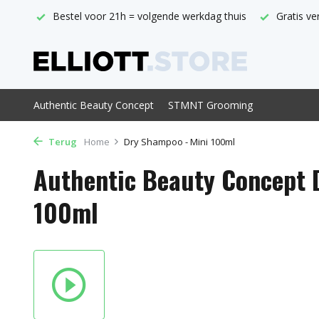
de werkdag thuis
Gratis verzending vanaf € 29,-
Officieel
Authentic Beauty Concept
STMNT Grooming
Terug
Home
Dry Shampoo - Mini 100ml
Authentic Beauty Concept 
100ml