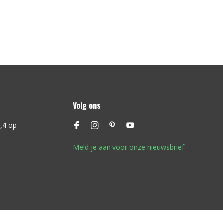
Volg ons
,4
op
Meld je aan voor onze nieuwsbrief