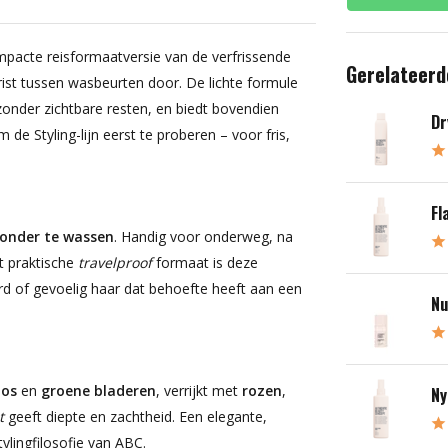
mpacte reisformaatversie van de verfrissende
Gerelateerd
rist tussen wasbeurten door. De lichte formule
 zonder zichtbare resten, en biedt bovendien
Dr
de Styling-lijn eerst te proberen – voor fris,
Fl
 zonder te wassen
. Handig voor onderweg, na
t praktische
travelproof
formaat is deze
d of gevoelig haar dat behoefte heeft aan een
Nu
oos
en
groene bladeren
, verrijkt met
rozen
,
Ny
t
geeft diepte en zachtheid. Een elegante,
tylingfilosofie van ABC.