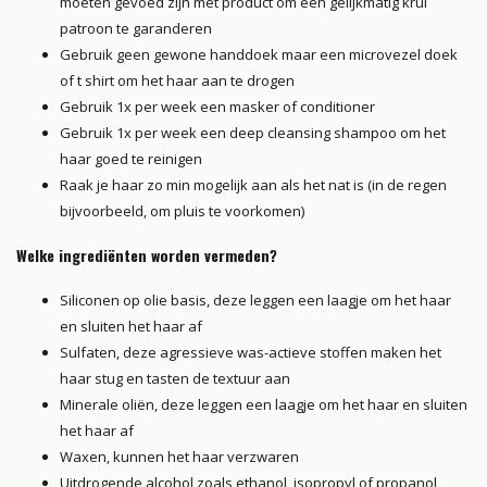
moeten gevoed zijn met product om een gelijkmatig krul
patroon te garanderen
Gebruik geen gewone handdoek maar een microvezel doek
of t shirt om het haar aan te drogen
Gebruik 1x per week een masker of conditioner
Gebruik 1x per week een deep cleansing shampoo om het
haar goed te reinigen
Raak je haar zo min mogelijk aan als het nat is (in de regen
bijvoorbeeld, om pluis te voorkomen)
Welke ingrediënten worden vermeden?
Siliconen op olie basis, deze leggen een laagje om het haar
en sluiten het haar af
Sulfaten, deze agressieve was-actieve stoffen maken het
haar stug en tasten de textuur aan
Minerale oliën, deze leggen een laagje om het haar en sluiten
het haar af
Waxen, kunnen het haar verzwaren
Uitdrogende alcohol zoals ethanol, isopropyl of propanol,