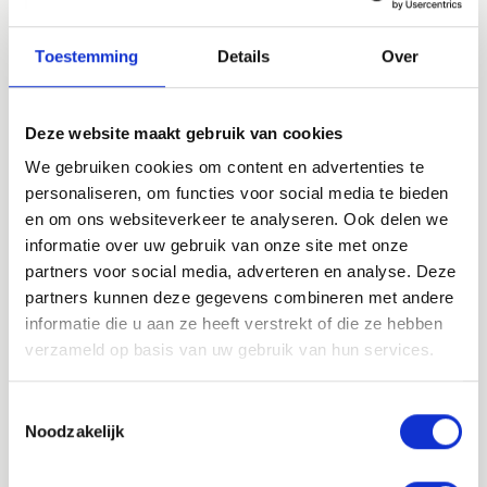
Dit is mijn advies als je krullen hebt:
Toestemming
Details
Over
Hou van je krullen!
De Curly Girl Method is een uitstekende basis, maar volg ze
niet als een religie. Wees flexibel en gebruik wat werkt voor
Deze website maakt gebruik van cookies
jou: elke krul is uniek.
Alcohol Denat wordt angstvallig vermeden door CGM volgers.
We gebruiken cookies om content en advertenties te
Dit is een beetje absurd, de allerbeste producten voor krullen
personaliseren, om functies voor social media te bieden
(bijv. spray conditoners) gebruiken Alcohol Denat als drager
en om ons websiteverkeer te analyseren. Ook delen we
voor hun verzorgende ingrediënten. Zo kunnen deze
informatie over uw gebruik van onze site met onze
ingrediënten als een fijne mist over je haren gespoten
partners voor social media, adverteren en analyse. Deze
worden. De alcohol is al grotendeels verdampt vooraleer het
partners kunnen deze gegevens combineren met andere
je haren raakt. Bovendien drogen de producten perfect op
informatie die u aan ze heeft verstrekt of die ze hebben
dankzij de juiste dosering alcohol, geloof me: droogtijd is
verzameld op basis van uw gebruik van hun services.
bijzonder belangrijk in een professioneel haircare product!
Kijk naar Afrika: De mooiste krullen krijg je als je je haren
Toestemmingsselectie
invlecht en daarna losmaakt. Probeer eens je haren te
Noodzakelijk
twisten of zoek eens een "bantu knots" tutorial. Draag deze
hairstyle een dag of nacht en maak het dan los: