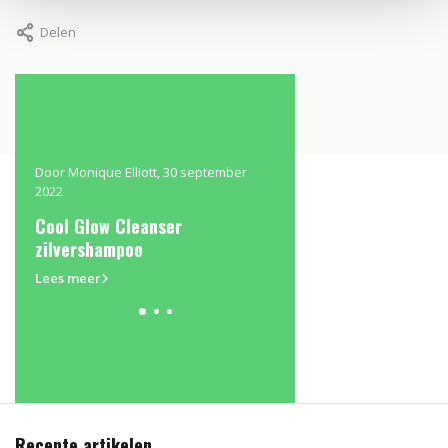
Delen
 2022
Door Monique Elliott, 30 september
Door Monique Elliott, 14 se
2022
2022
Cool Glow Cleanser
ELLE test Authentic B
zilvershampoo
Concept
Lees meer
Lees meer
Recente artikelen