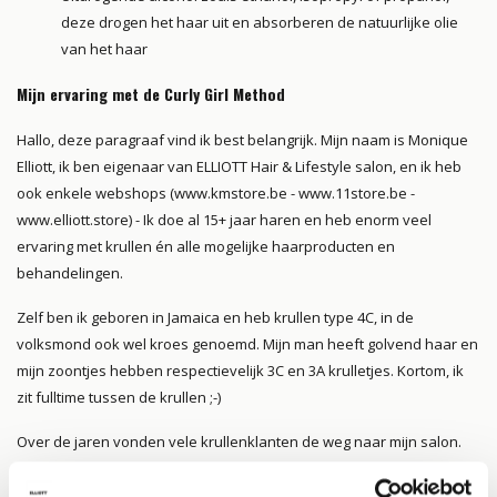
deze drogen het haar uit en absorberen de natuurlijke olie
van het haar
Mijn ervaring met de Curly Girl Method
Hallo, deze paragraaf vind ik best belangrijk. Mijn naam is Monique
Elliott, ik ben eigenaar van ELLIOTT Hair & Lifestyle salon, en ik heb
ook enkele webshops (www.kmstore.be - www.11store.be -
www.elliott.store) - Ik doe al 15+ jaar haren en heb enorm veel
ervaring met krullen én alle mogelijke haarproducten en
behandelingen.
Zelf ben ik geboren in Jamaica en heb krullen type 4C, in de
volksmond ook wel kroes genoemd. Mijn man heeft golvend haar en
mijn zoontjes hebben respectievelijk 3C en 3A krulletjes. Kortom, ik
zit fulltime tussen de krullen ;-)
Over de jaren vonden vele krullenklanten de weg naar mijn salon.
Waaronder heel wat aanhangers van de Curly Girl Method.