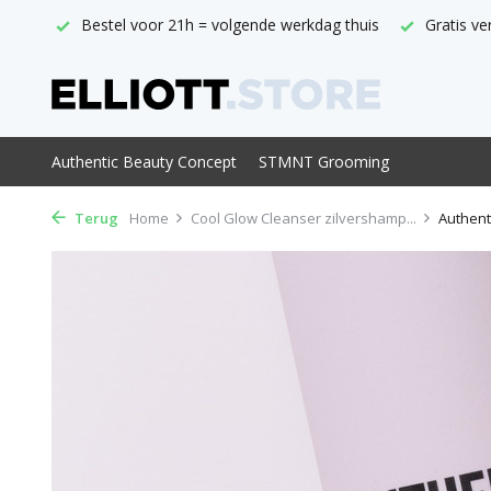
ppunt
Bestel voor 21h = volgende werkdag thuis
Gratis ve
Authentic Beauty Concept
STMNT Grooming
Terug
Home
Cool Glow Cleanser zilvershamp...
Authent