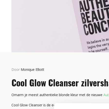
Door
Monique Elliott
Door Mo
Cool Glow Cleanser zilver
ELLE
Beau
Omarm je meest authentieke blonde kleur met de nieuwe
Aut
Lees me
Cool Glow Cleanser is de eerste vegan zilvershampoo, ontworp