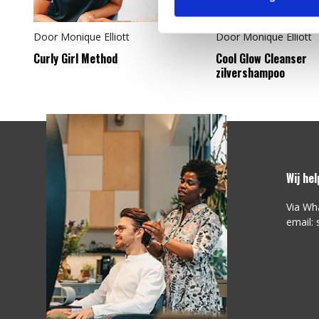
Door
Monique Elliott
Door
Monique Elliott
Curly Girl Method
Cool Glow Cleanser
zilvershampoo
Wij he
Via Wh
email: