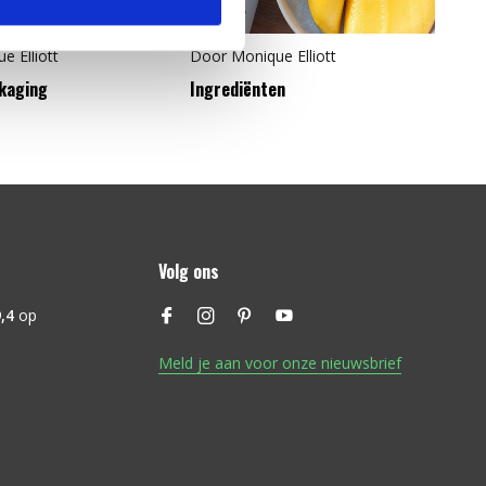
e Elliott
Door
Monique Elliott
kaging
Ingrediënten
Volg ons
,4
op
Meld je aan voor onze nieuwsbrief