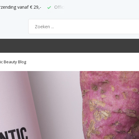
rzending vanaf € 29,-
Officieel ABC verkooppunt
Bestel vo
ic Beauty Blog