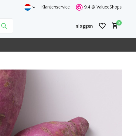
or 21h = volgende werkdag thuis
Klantenservice
9,4
@
ValuedShops
0
Inloggen
Account aanmaken
Account aanmaken