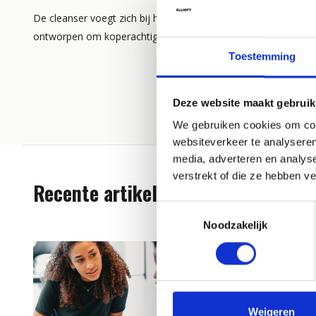
De cleanser voegt zich bij het Glow-assortiment van vegan, Pe
ontworpen om koperachtig haar te voorkomen, maar blijft o
Toestemming
Deze website maakt gebruik
We gebruiken cookies om cont
websiteverkeer te analyseren
media, adverteren en analys
verstrekt of die ze hebben v
Recente artikelen
Toestemmingsselectie
Noodzakelijk
Weigeren