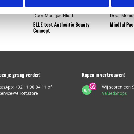
Door
Monique Elliott
Door
Moniqu
ELLE test Authentic Beauty
Mindful Pac
Concept
lpen je graag verder!
Kopen in vertrouwen!
atsApp: +32 11 98 84 11 of
Wij scoren een
9
9,4
service@elliott.store
ValuedShops