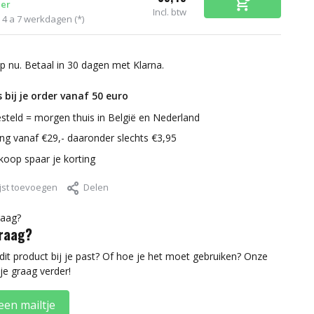
er
Incl. btw
d 4 a 7 werkdagen (*)
p nu. Betaal in 30 dagen met Klarna.
 bij je order vanaf 50 euro
steld = morgen thuis in België en Nederland
ring vanaf €29,- daaronder slechts €3,95
nkoop spaar je korting
jst toevoegen
Delen
vraag?
 dit product bij je past? Of hoe je het moet gebruiken? Onze
je graag verder!
een mailtje