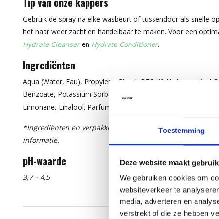
Tip van onze kappers
Gebruik de spray na elke wasbeurt of tussendoor als snelle opf
het haar weer zacht en handelbaar te maken. Voor een optim
Hydrate Cleanser
en
Hydrate Conditioner
.
Ingrediënten
Aqua (Water, Eau), Propylene Glycol, PEG-40 Hydrogenated Cas
Benzoate, Potassium Sorbate, Mangifera Indica (Mango) Fruit 
Limonene, Linalool, Parfum (Fragrance).*
*Ingrediënten en verpakking kunnen wijzigen. Raadpleeg s
Toestemming
informatie.
pH-waarde
Deze website maakt gebruik
3,7 – 4,5
We gebruiken cookies om cont
websiteverkeer te analyseren
media, adverteren en analys
verstrekt of die ze hebben v