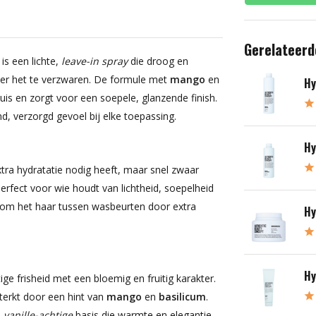
Gerelateerd
is een lichte,
leave-in spray
die droog en
der het te verzwaren. De formule met
mango
en
Hy
uis en zorgt voor een soepele, glanzende finish.
, verzorgd gevoel bij elke toepassing.
Hy
extra hydratatie nodig heeft, maar snel zwaar
perfect voor wie houdt van lichtheid, soepelheid
of om het haar tussen wasbeurten door extra
Hy
Hy
ge frisheid met een bloemig en fruitig karakter.
terkt door een hint van
mango
en
basilicum
.
n
vanille-achtige
basis die warmte en elegantie