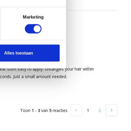
Marketing
5
/
5
Alles toestaan
post door:
Maaike
op 24 Januari 2025
eat stuff! Easy to apply. Untangles your hair within
conds. Just a small amount needed.
Toon
1
-
3
van
5
reacties
1
2