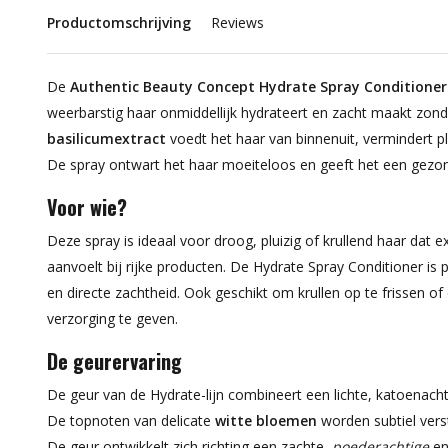
Productomschrijving
Reviews
De
Authentic Beauty Concept Hydrate Spray Conditioner
weerbarstig haar onmiddellijk hydrateert en zacht maakt zon
basilicumextract
voedt het haar van binnenuit, vermindert pl
De spray ontwart het haar moeiteloos en geeft het een gezond
Voor wie?
Deze spray is ideaal voor droog, pluizig of krullend haar dat 
aanvoelt bij rijke producten. De Hydrate Spray Conditioner is 
en directe zachtheid. Ook geschikt om krullen op te frissen 
verzorging te geven.
De geurervaring
De geur van de Hydrate-lijn combineert een lichte, katoenachti
De topnoten van delicate
witte bloemen
worden subtiel vers
De geur ontwikkelt zich richting een zachte,
poederachtige
e