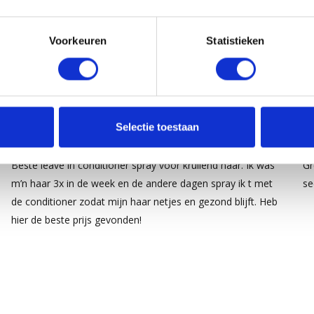
Voorkeuren
Statistieken
5
/
5
Selectie toestaan
Gepost door:
Dianne
op 9 Juni 2025
Ge
Beste leave in conditioner spray voor krullend haar. Ik was
Gr
m’n haar 3x in de week en de andere dagen spray ik t met
se
de conditioner zodat mijn haar netjes en gezond blijft. Heb
hier de beste prijs gevonden!