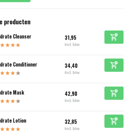
e producten
drate Cleanser
31,95
Incl. btw
drate Conditioner
34,40
Incl. btw
drate Mask
42,90
Incl. btw
drate Lotion
32,85
Incl. btw