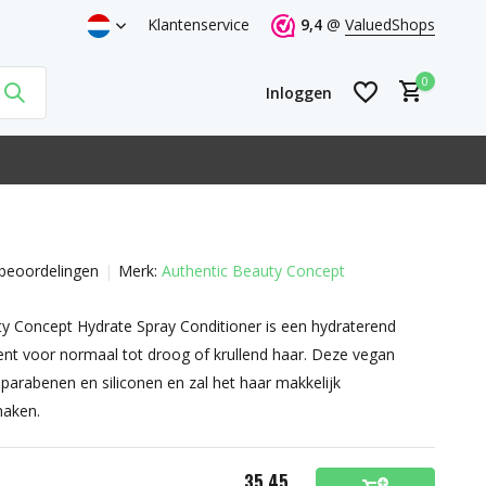
Klantenservice
9,4
@
ValuedShops
0
Inloggen
beoordelingen
Merk:
Authentic Beauty Concept
Account aanmaken
Account aanmaken
y Concept Hydrate Spray Conditioner is een hydraterend
ent voor normaal tot droog of krullend haar. Deze vegan
n parabenen en siliconen en zal het haar makkelijk
aken.
35,45