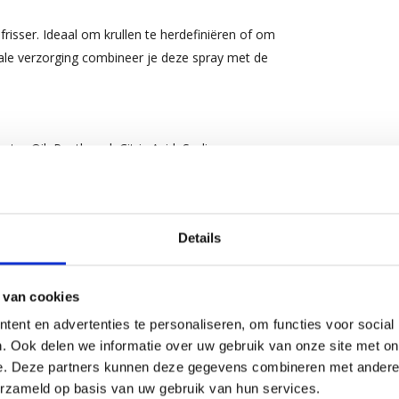
risser. Ideaal om krullen te herdefiniëren of om
ale verzorging combineer je deze spray met de
tor Oil, Panthenol, Citric Acid, Sodium
Extract, Ocimum Basilicum (Basil) Leaf Extract,
teeds de verpakking voor de meest actuele
Details
 van cookies
ent en advertenties te personaliseren, om functies voor social
. Ook delen we informatie over uw gebruik van onze site met on
e. Deze partners kunnen deze gegevens combineren met andere i
erzameld op basis van uw gebruik van hun services.