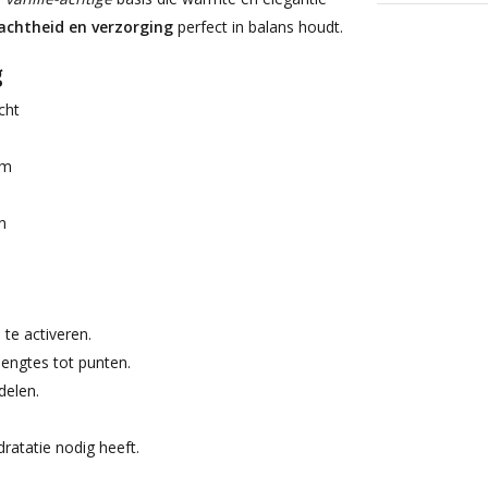
zachtheid en verzorging
perfect in balans houdt.
g
cht
um
n
te activeren.
engtes tot punten.
delen.
ratatie nodig heeft.