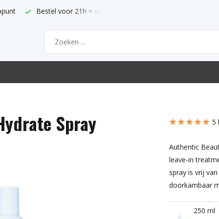
ppunt
Bestel voor 21h = volgende werkdag thuis
Hydrate Spray
5 
Authentic Beaut
leave-in treatm
spray is vrij va
doorkambaar m
250 ml