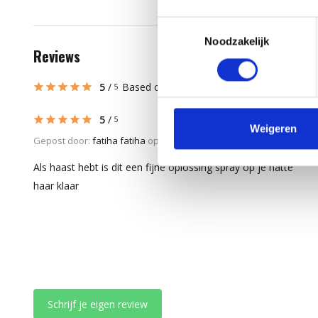
Toestemmingsselectie
Noodzakelijk
Reviews
5
/
Based on 5 reviews
5
5
/
5
Weigeren
Gepost door:
fatiha fatiha
op 7 Juli 2026
Als haast hebt is dit een fijne oplossing spray op je natte
haar klaar
Schrijf je eigen review