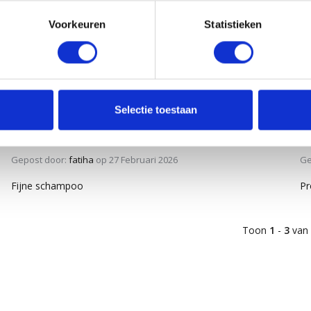
Voorkeuren
Statistieken
Selectie toestaan
5
/
5
Gepost door:
fatiha
op 27 Februari 2026
Ge
Fijne schampoo
Pr
Toon
1
-
3
van