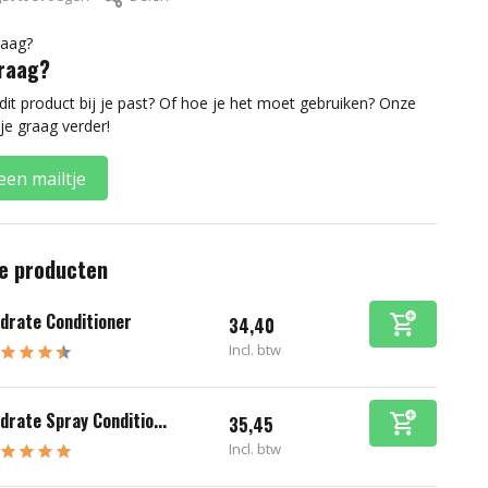
vraag?
 dit product bij je past? Of hoe je het moet gebruiken? Onze
je graag verder!
een mailtje
e producten
drate Conditioner
34,40
Incl. btw
drate Spray Conditio...
35,45
Incl. btw