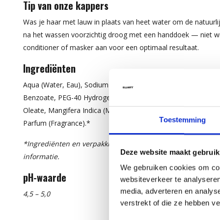
Tip van onze kappers
Was je haar met lauw in plaats van heet water om de natuurli
na het wassen voorzichtig droog met een handdoek — niet w
conditioner of masker aan voor een optimaal resultaat.
Ingrediënten
Aqua (Water, Eau), Sodium C14-16 Olefin Sulfonate, Cocamid
Benzoate, PEG-40 Hydrogenated Castor Oil, Citric Acid, Propy
Oleate, Mangifera Indica (Mango) Fruit Extract, Ocimum Basili
Toestemming
Parfum (Fragrance).*
*Ingrediënten en verpakking kunnen wijzigen. Raadpleeg s
Deze website maakt gebruik
informatie.
We gebruiken cookies om cont
pH-waarde
websiteverkeer te analyseren
media, adverteren en analys
4,5 – 5,0
verstrekt of die ze hebben v