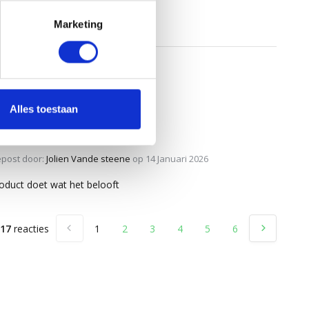
Marketing
Alles toestaan
5
/
5
post door:
Jolien Vande steene
op 14 Januari 2026
oduct doet wat het belooft
17
reacties
1
2
3
4
5
6