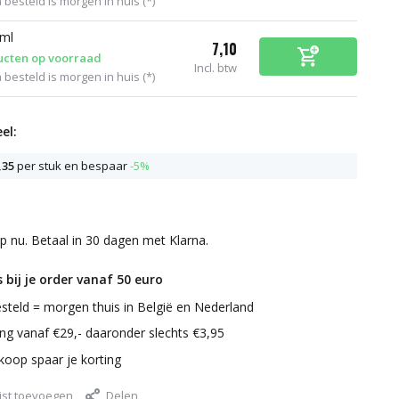
 besteld is morgen in huis (*)
 ml
7,10
ucten op voorraad
Incl. btw
 besteld is morgen in huis (*)
el:
,35
per stuk en bespaar
-5%
p nu. Betaal in 30 dagen met Klarna.
 bij je order vanaf 50 euro
steld = morgen thuis in België en Nederland
ring vanaf €29,- daaronder slechts €3,95
nkoop spaar je korting
jst toevoegen
Delen