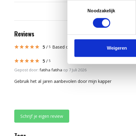
Toestemmingsselectie
Noodzakelijk
Reviews
5
/
Based on 17 reviews
5
Weigeren
5
/
5
Gepost door:
fatiha fatiha
op 7 Juli 2026
Gebruik het al jaren aanbevolen door mijn kapper
Schrijf je eigen review
Tags