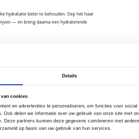
jke hydratatie beter te behouden. Dep het haar
rijven — en breng daarna een hydraterende
opropyl Betaine, Sodium Chloride, Sodium
lene Glycol, Panthenol, PEG-55 Propylene Glycol
cum (Basil) Leaf Extract, Linalool, Limonene,
Details
teeds de verpakking voor de meest actuele
 van cookies
ent en advertenties te personaliseren, om functies voor social
. Ook delen we informatie over uw gebruik van onze site met on
e. Deze partners kunnen deze gegevens combineren met andere i
erzameld op basis van uw gebruik van hun services.