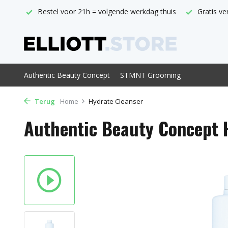
thuis
Gratis verzending vanaf € 29,-
Officieel ABC verkoo
Authentic Beauty Concept
STMNT Grooming
Terug
Home
Hydrate Cleanser
Authentic Beauty Concept 