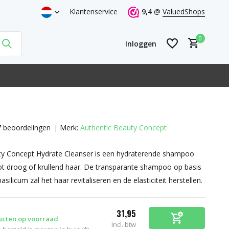
Klantenservice
9,4
@
ValuedShops
0
Inloggen
 beoordelingen
Merk:
Authentic Beauty Concept
Account aanmaken
Account aanmaken
ty Concept Hydrate Cleanser is een hydraterende shampoo
t droog of krullend haar. De transparante shampoo op basis
ilicum zal het haar revitaliseren en de elasticiteit herstellen.
31,95
ucten op voorraad
Incl. btw