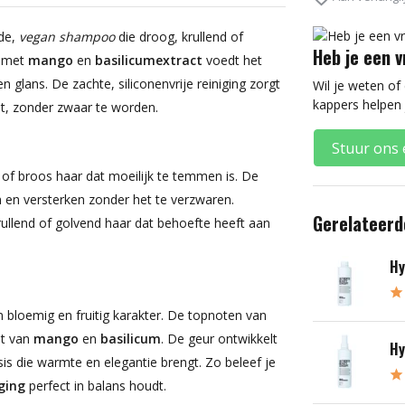
lde,
vegan shampoo
die droog, krullend of
Heb je een 
e met
mango
en
basilicumextract
voedt het
en glans. De zachte, siliconenvrije reiniging zorgt
Wil je weten of
kappers helpen 
lt, zonder zwaar te worden.
Stuur ons 
 of broos haar dat moeilijk te temmen is. De
en en versterken zonder het te verzwaren.
Gerelateerd
krullend of golvend haar dat behoefte heeft aan
Hy
 bloemig en fruitig karakter. De topnoten van
nt van
mango
en
basilicum
. De geur ontwikkelt
Hy
is die warmte en elegantie brengt. Zo beleef je
ging
perfect in balans houdt.