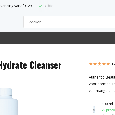
ppunt
Bestel voor 21h = volgende werkdag thuis
Hydrate Cleanser
17
Authentic Beau
voor normaal to
van mango en bas
300 ml
25 prod