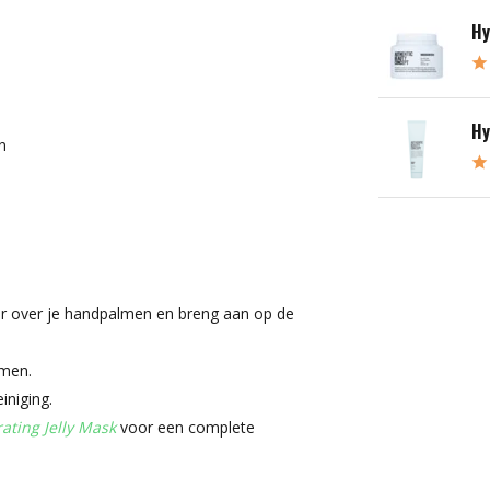
Hy
Hy
n
er over je handpalmen en breng aan op de
imen.
iniging.
ating Jelly Mask
voor een complete