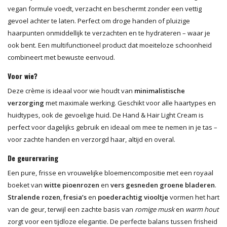
vegan formule voedt, verzacht en beschermt zonder een vettig
gevoel achter te laten. Perfect om droge handen of pluizige
haarpunten onmiddellijk te verzachten en te hydrateren – waar je
ook bent. Een multifunctioneel product dat moeiteloze schoonheid
combineert met bewuste eenvoud.
Voor wie?
Deze crème is ideaal voor wie houdt van
minimalistische
verzorging
met maximale werking. Geschikt voor alle haartypes en
huidtypes, ook de gevoelige huid. De Hand & Hair Light Cream is
perfect voor dagelijks gebruik en ideaal om mee te nemen in je tas –
voor zachte handen en verzorgd haar, altijd en overal.
De geurervaring
Een pure, frisse en vrouwelijke bloemencompositie met een royaal
boeket van
witte pioenrozen
en
vers gesneden groene bladeren
.
Stralende rozen
,
fresia’s
en
poederachtig viooltje
vormen het hart
van de geur, terwijl een zachte basis van
romige musk
en
warm hout
zorgt voor een tijdloze elegantie. De perfecte balans tussen frisheid