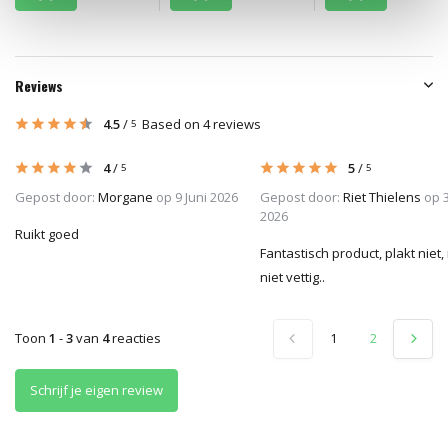
Reviews
4.5
/
Based on 4 reviews
5
4
/
5
/
5
5
Gepost door:
Morgane
op 9 Juni 2026
Gepost door:
Riet Thielens
op 
2026
Ruikt goed
Fantastisch product, plakt niet
niet vettig..
Toon
1
-
3
van
4
reacties
1
2
Schrijf je eigen review