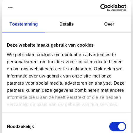
Tip van onze kappers
Gebruik de Hand & Hair Light Cream als finishing touch op droge
haarpunten na het stylen of föhnen. Breng een kleine hoeveelheid
Toestemming
Details
Over
aan om pluizen te verminderen en extra glans te geven. Bewaar een
tube in je handtas voor directe hydratatie, waar je ook bent.
Deze website maakt gebruik van cookies
Ingrediënten
We gebruiken cookies om content en advertenties te
Aqua (Water, Eau), Cetearyl Alcohol, Butyrospermum Parkii (Shea)
personaliseren, om functies voor social media te bieden
Butter, Helianthus Annuus (Sunflower) Seed Oil, Cetearyl Glucoside,
en om ons websiteverkeer te analyseren. Ook delen we
Glycerin, Glyceryl Stearate, Panthenol, Tocopherol, Cetrimonium
informatie over uw gebruik van onze site met onze
Chloride, Parfum (Fragrance), Sodium Benzoate, Citric Acid,
partners voor social media, adverteren en analyse. Deze
Potassium Sorbate, Limonene, Linalool, Alpha-Isomethyl Ionone.*
partners kunnen deze gegevens combineren met andere
*Ingrediënten en verpakking kunnen wijzigen. Raadpleeg steeds de
informatie die u aan ze heeft verstrekt of die ze hebben
verpakking voor de meest actuele informatie.
verzameld op basis van uw gebruik van hun services.
Toestemmingsselectie
Noodzakelijk
Aan verlanglijst toevoegen
Delen