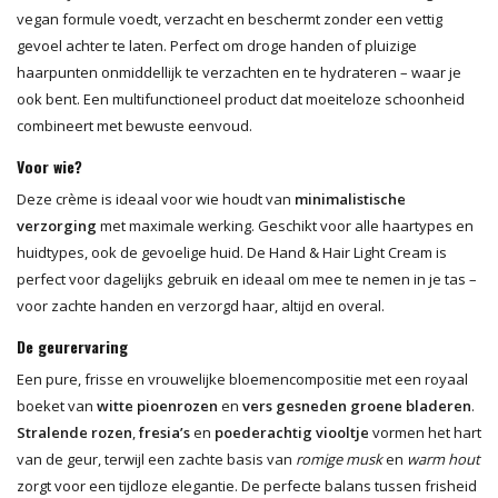
vegan formule voedt, verzacht en beschermt zonder een vettig
gevoel achter te laten. Perfect om droge handen of pluizige
haarpunten onmiddellijk te verzachten en te hydrateren – waar je
ook bent. Een multifunctioneel product dat moeiteloze schoonheid
combineert met bewuste eenvoud.
Voor wie?
Deze crème is ideaal voor wie houdt van
minimalistische
verzorging
met maximale werking. Geschikt voor alle haartypes en
huidtypes, ook de gevoelige huid. De Hand & Hair Light Cream is
perfect voor dagelijks gebruik en ideaal om mee te nemen in je tas –
voor zachte handen en verzorgd haar, altijd en overal.
De geurervaring
Een pure, frisse en vrouwelijke bloemencompositie met een royaal
boeket van
witte pioenrozen
en
vers gesneden groene bladeren
.
Stralende rozen
,
fresia’s
en
poederachtig viooltje
vormen het hart
van de geur, terwijl een zachte basis van
romige musk
en
warm hout
zorgt voor een tijdloze elegantie. De perfecte balans tussen frisheid