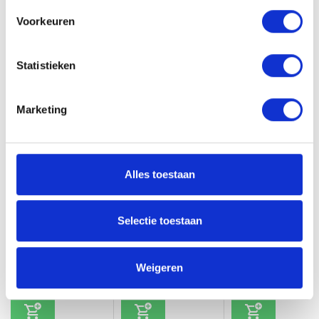
Voorkeuren
Heb je een vraag?
Wil je weten of dit product bij je past? Of hoe je het moet gebruiken?
Onze kappers helpen je graag verder!
Statistieken
Stuur ons een mailtje
Marketing
Gerelateerde producten
Alles toestaan
Selectie toestaan
Flawless Primer
Bare Cleanser
Enhancing Water
Weigeren
31,90
31,95
33,50
Incl. btw
Incl. btw
Incl. btw