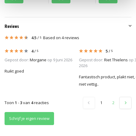
Reviews
4.5
/
Based on 4 reviews
5
4
/
5
/
5
5
Gepost door:
Morgane
op 9 Juni 2026
Gepost door:
Riet Thielens
op 
2026
Ruikt goed
Fantastisch product, plakt niet
niet vettig..
Toon
1
-
3
van
4
reacties
1
2
Schrijf je eigen review