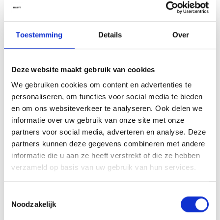
Tip van onze kappers
Gebruik de Hand & Hair Light Cream als finishing touch op droge
Toestemming
Details
Over
haarpunten na het stylen of föhnen. Breng een kleine hoeveelheid
aan om pluizen te verminderen en extra glans te geven. Bewaar een
tube in je handtas voor directe hydratatie, waar je ook bent.
Deze website maakt gebruik van cookies
Ingrediënten
We gebruiken cookies om content en advertenties te
Aqua (Water, Eau), Cetearyl Alcohol, Butyrospermum Parkii (Shea)
personaliseren, om functies voor social media te bieden
Butter, Helianthus Annuus (Sunflower) Seed Oil, Cetearyl Glucoside,
en om ons websiteverkeer te analyseren. Ook delen we
Glycerin, Glyceryl Stearate, Panthenol, Tocopherol, Cetrimonium
informatie over uw gebruik van onze site met onze
Chloride, Parfum (Fragrance), Sodium Benzoate, Citric Acid,
partners voor social media, adverteren en analyse. Deze
Potassium Sorbate, Limonene, Linalool, Alpha-Isomethyl Ionone.*
partners kunnen deze gegevens combineren met andere
informatie die u aan ze heeft verstrekt of die ze hebben
*Ingrediënten en verpakking kunnen wijzigen. Raadpleeg steeds de
verzameld op basis van uw gebruik van hun services.
verpakking voor de meest actuele informatie.
Toestemmingsselectie
Noodzakelijk
Aan verlanglijst toevoegen
Delen