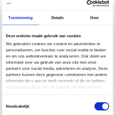
Tip van onze kappers
Gebruik de Cosmic Blow-Dry Jelly als primer voor een gladde,
pluisvrije föhnstijl of als stylinggel voor een trendy wet look. Ideaal
Toestemming
Details
Over
om textuur te definiëren en het haar langdurig zacht en handelbaar
te houden zonder stijfheid.
Deze website maakt gebruik van cookies
Ingrediënten
We gebruiken cookies om content en advertenties te
Aqua (Water, Eau), Glycerin, PVP, Zea Mays (Corn) Starch,
personaliseren, om functies voor social media te bieden
Phenoxyethanol, Acrylates/Steareth-20 Methacrylate Crosspolymer,
en om ons websiteverkeer te analyseren. Ook delen we
Inulin, PEG-40 Hydrogenated Castor Oil, Aminomethyl Propanol,
informatie over uw gebruik van onze site met onze
Aureobasidium Pullulans Ferment Extract, Ethylhexyl Triazone,
partners voor social media, adverteren en analyse. Deze
Parfum (Fragrance), Panthenol, Ethylhexylglycerin, Geraniol, Linalool,
partners kunnen deze gegevens combineren met andere
Sodium Benzoate, Euterpe Oleracea (Açaï) Fruit Extract, Potassium
informatie die u aan ze heeft verstrekt of die ze hebben
Sorbate, Sorbic Acid.*
verzameld op basis van uw gebruik van hun services.
*Ingrediënten en verpakking kunnen wijzigen. Raadpleeg steeds de
verpakking voor de meest actuele informatie.
Toestemmingsselectie
Noodzakelijk