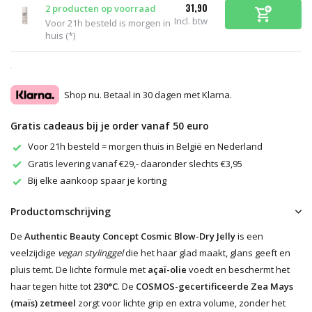
31,90
2 producten op voorraad
Incl. btw
Voor 21h besteld is morgen in
huis (*)
Shop nu. Betaal in 30 dagen met Klarna.
Gratis cadeaus bij je order vanaf 50 euro
Voor 21h besteld = morgen thuis in België en Nederland
Gratis levering vanaf €29,- daaronder slechts €3,95
Bij elke aankoop spaar je korting
Productomschrijving
De
Authentic Beauty Concept Cosmic Blow-Dry Jelly
is een
veelzijdige
vegan stylinggel
die het haar glad maakt, glans geeft en
pluis temt. De lichte formule met
açaï-olie
voedt en beschermt het
haar tegen hitte tot
230°C
. De
COSMOS-gecertificeerde Zea Mays
(maïs) zetmeel
zorgt voor lichte grip en extra volume, zonder het