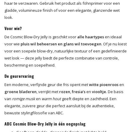
haar te verzwaren. Gebruik het product als föhnprimer voor een
gladde, volumineuze finish of voor een elegante, glanzende wet
look.
Voor wie?
De Cosmic Blow-Dry Jelly is geschikt voor
alle haartypes
en ideaal
voor wie
pluis wil beheersen en glans wil toevoegen
. Of je nu kiest
voor een soepele blow-dry, natuurlijke textuur of een gedefinieerde
wet look — deze jelly biedt de perfecte combinatie van controle,
bescherming en soepelheid.
De geurervaring
Een moderne, verfijnde geur die fris opent met
witte pioenroos
en
groene bladeren
, verrijkt met
rozen
,
fresia’s
en
viooltje
. De basis
van
romige musk
en
warm hout
geeft diepte en zachtheid. Een
elegante, zuivere geur die perfect aansluit bij de authentieke,
bewuste stylingfilosofie van ABC.
ABC Cosmic Blow-Dry Jelly in één oogopslag