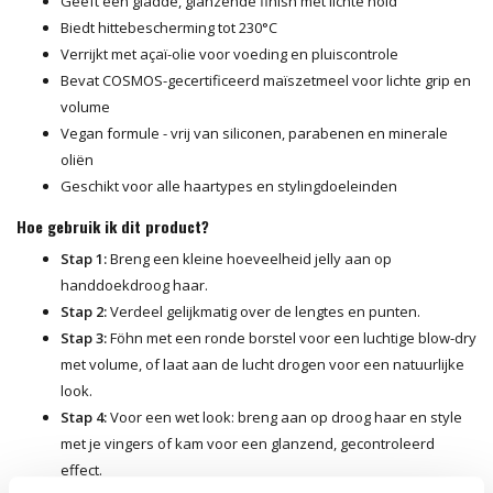
Geeft een gladde, glanzende finish met lichte hold
Biedt hittebescherming tot 230°C
Verrijkt met açaï-olie voor voeding en pluiscontrole
Bevat COSMOS-gecertificeerd maïszetmeel voor lichte grip en
volume
Vegan formule - vrij van siliconen, parabenen en minerale
oliën
Geschikt voor alle haartypes en stylingdoeleinden
Hoe gebruik ik dit product?
Stap 1:
Breng een kleine hoeveelheid jelly aan op
handdoekdroog haar.
Stap 2:
Verdeel gelijkmatig over de lengtes en punten.
Stap 3:
Föhn met een ronde borstel voor een luchtige blow-dry
met volume, of laat aan de lucht drogen voor een natuurlijke
look.
Stap 4:
Voor een wet look: breng aan op droog haar en style
met je vingers of kam voor een glanzend, gecontroleerd
effect.