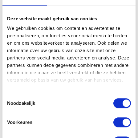
langdurig in model te houden. Spray in dunne lagen voor extra
stevigheid zonder stijfheid. Ideaal voor opgestoken kapsels, gladde
Deze website maakt gebruik van cookies
stijlen of om extra hold te creëren bij föhnlooks.
We gebruiken cookies om content en advertenties te
Ingrediënten
personaliseren, om functies voor social media te bieden
Dimethyl Ether, Alcohol Denat., Aqua (Water, Eau),
en om ons websiteverkeer te analyseren. Ook delen we
Acrylates/Hydroxyesters Acrylates Copolymer, Aminomethyl
informatie over uw gebruik van onze site met onze
Propanol, Parfum (Fragrance), Isopropyl Myristate, Benzoic Acid,
partners voor social media, adverteren en analyse. Deze
Geraniol, Limonene, Linalool.*
partners kunnen deze gegevens combineren met andere
informatie die u aan ze heeft verstrekt of die ze hebben
*Ingrediënten en verpakking kunnen wijzigen. Raadpleeg steeds de
verzameld op basis van uw gebruik van hun services.
verpakking voor de meest actuele informatie.
pH-waarde
Toestemmingsselectie
Noodzakelijk
7,3 – 8,3
Voorkeuren
Aan verlanglijst toevoegen
Delen