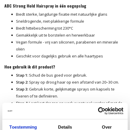
ABC Strong Hold Hairspray in één oogopslag
Biedt sterke, langdurige fixatie met natuurlijke glans
Sneldrogende, niet-plakkerige formule
Biedt hittebescherming tot 230°C
Gemakkelijk uit te borstelen en herwerkbaar
Vegan formule - vrij van siliconen, parabenen en minerale
oliën
Geschikt voor dagelijks gebruik en alle haartypes
Hoe gebruik ik dit product?
Stap 1:
Schud de bus goed voor gebruik.
Stap 2:
Spray op droog haar op een afstand van 20–30 cm.
Stap 3:
Gebruik korte, gelijkmatige sprays om kapsels te
fixeren of te definiëren.
Stap 4:
Laat kort drogen en werk eventueel verder af met de
vingers of borstel.
Tip van onze kappers
Toestemming
Details
Over
Gebruik de Strong Hold Hairspray als laatste stap om elk kapsel