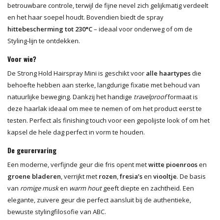
betrouwbare controle, terwijl de fijne nevel zich gelijkmatig verdeelt
en het haar soepel houdt. Bovendien biedt de spray
hittebescherming tot 230°C
– ideaal voor onderweg of om de
Styling-lijn te ontdekken.
Voor wie?
De Strong Hold Hairspray Mini is geschikt voor
alle haartypes
die
behoefte hebben aan sterke, langdurige fixatie met behoud van
natuurlijke beweging. Dankzij het handige
travelproof
formaat is
deze haarlak ideaal om mee te nemen of om het product eerst te
testen. Perfect als finishing touch voor een gepolijste look of om het
kapsel de hele dag perfect in vorm te houden.
De geurervaring
Een moderne, verfijnde geur die fris opent met
witte pioenroos
en
groene bladeren
, verrijkt met
rozen
,
fresia’s
en
viooltje
. De basis
van
romige musk
en
warm hout
geeft diepte en zachtheid. Een
elegante, zuivere geur die perfect aansluit bij de authentieke,
bewuste stylingfilosofie van ABC.