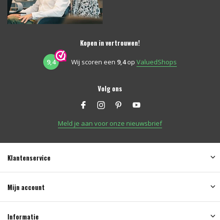
Kopen in vertrouwen!
9,4
Wij scoren een
9,4
op
ValuedShops
Volg ons
Meld je aan voor onze nieuwsbrief
Klantenservice
Mijn account
Informatie