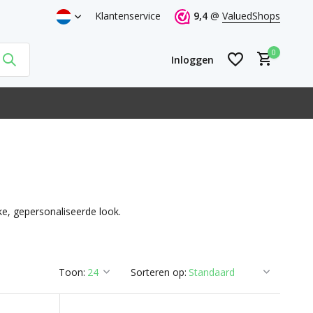
or 21h = volgende werkdag thuis
Klantenservice
9,4
@
ValuedShops
0
Inloggen
Account aanmaken
Account aanmaken
e, gepersonaliseerde look.
Toon:
Sorteren op: