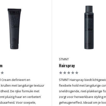
STMNT
am
Hairspray
 Cream definieert en
STMNT Hairspray biedt lichtgewic
t krullen met langdurige textuur
flexibele hold met langdurige con
dheid. De rijke formule met
sneldrogende, niet-plakkerige f
emt pluizig haar en verbetert
zorgt voor herwerkbare styling 
sbaarheid. Voor soepele,
geheugeneffect. Ideaal om je loo