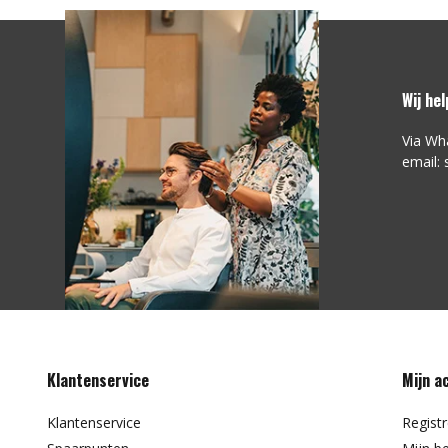
Wij he
Via Wh
email:
Klantenservice
Mijn a
Klantenservice
Regist