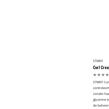
STMNT
Curl Cre
STMNT Curl
controleer
zonder har
glycerine t
de beheer