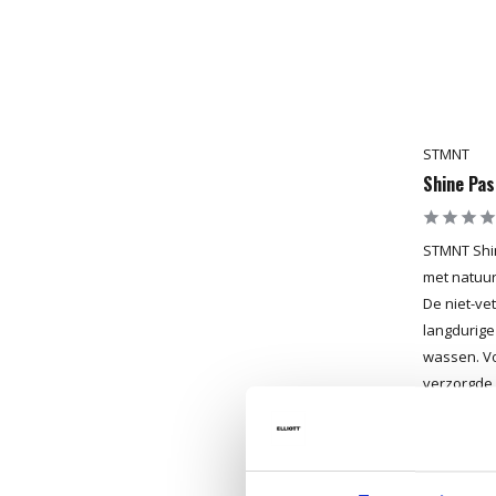
STMNT
Shine Pas
STMNT Shin
met natuurl
De niet-ve
langdurige 
wassen. Vo
verzorgde 
Beschikb
Levertijd 4
23,95
Incl. btw