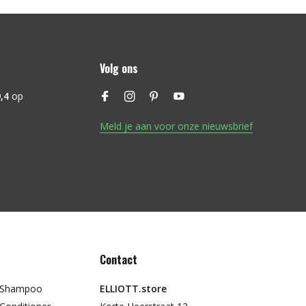
Volg ons
,4
op
Meld je aan voor onze nieuwsbrief
Contact
t Shampoo
ELLIOTT.store