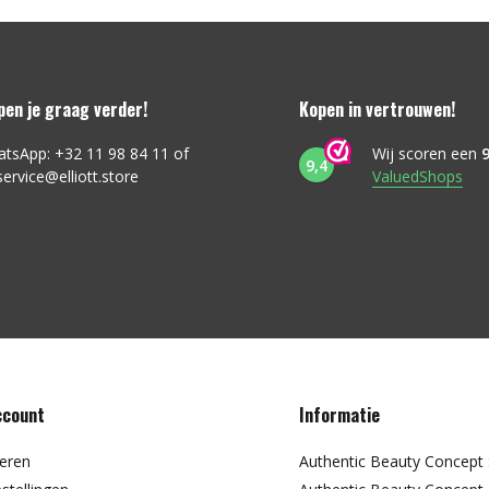
lpen je graag verder!
Kopen in vertrouwen!
atsApp: +32 11 98 84 11 of
Wij scoren een
9
9,4
service@elliott.store
ValuedShops
ccount
Informatie
reren
Authentic Beauty Concep