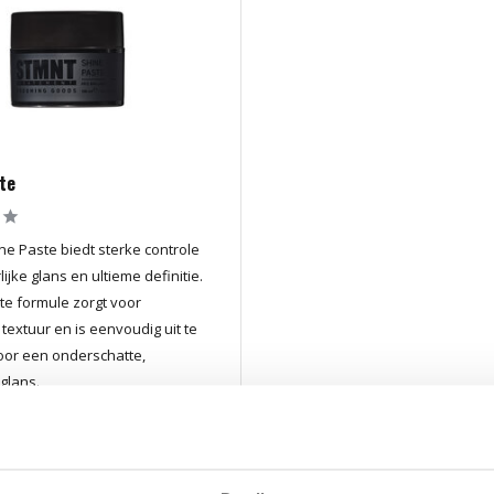
te
e Paste biedt sterke controle
ijke glans en ultieme definitie.
tte formule zorgt voor
textuur en is eenvoudig uit te
or een onderschatte,
glans.
aar
 a 7 werkdagen (*)