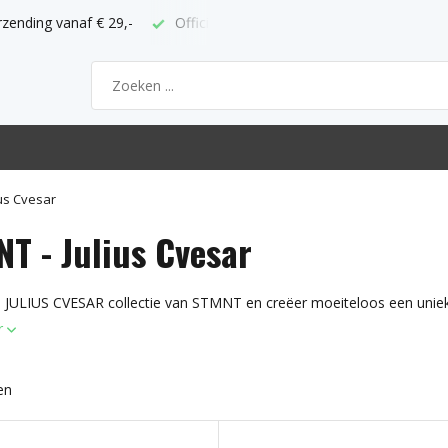
rzending vanaf € 29,-
Officieel ABC verkooppunt
Bestel vo
ius Cvesar
T - Julius Cvesar
 JULIUS CVESAR collectie van STMNT en creëer moeiteloos een uniek
r
en