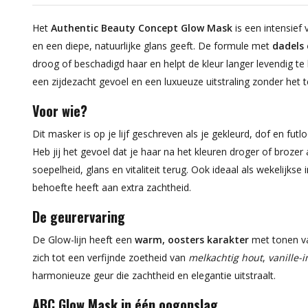
Het
Authentic Beauty Concept Glow Mask
is een intensief
en een diepe, natuurlijke glans geeft. De formule met
dadels 
droog of beschadigd haar en helpt de kleur langer levendig te
een zijdezacht gevoel en een luxueuze uitstraling zonder het 
Voor wie?
Dit masker is op je lijf geschreven als je gekleurd, dof en fut
Heb jij het gevoel dat je haar na het kleuren droger of broz
soepelheid, glans en vitaliteit terug. Ook ideaal als wekelijks
behoefte heeft aan extra zachtheid.
De geurervaring
De Glow-lijn heeft een
warm, oosters karakter
met tonen 
zich tot een verfijnde zoetheid van
melkachtig hout
,
vanille-i
harmonieuze geur die zachtheid en elegantie uitstraalt.
ABC Glow Mask in één oogopslag