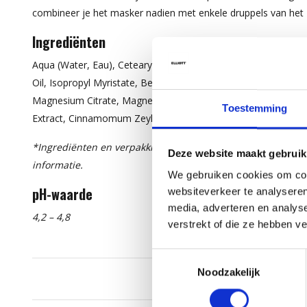
combineer je het masker nadien met enkele druppels van het
Ingrediënten
Aqua (Water, Eau), Cetearyl Alcohol, Distearoylethyl Dimoniu
Oil, Isopropyl Myristate, Behentrimonium Chloride, Propylene
Magnesium Citrate, Magnesium Nitrate, Citric Acid, Parfum (Fr
Toestemming
Extract, Cinnamomum Zeylanicum Bark Extract, Sodium Benzoa
*Ingrediënten en verpakking kunnen wijzigen. Raadpleeg s
Deze website maakt gebruik
informatie.
We gebruiken cookies om cont
pH-waarde
websiteverkeer te analyseren
media, adverteren en analys
4,2 – 4,8
verstrekt of die ze hebben v
Toestemmingsselectie
Noodzakelijk