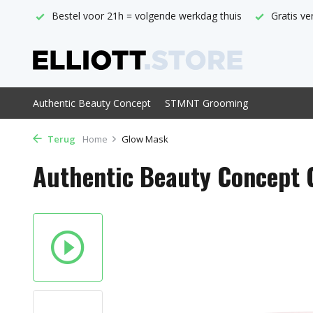
thuis
Gratis verzending vanaf € 29,-
Officieel ABC verkoo
Authentic Beauty Concept
STMNT Grooming
Terug
Home
Glow Mask
Authentic Beauty Concept 