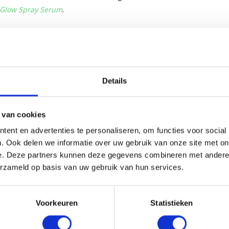
Glow Spray Serum
.
m Chloride, Helianthus Annuus (Sunflower) Seed
 Glycol, Cetrimonium Chloride, Panthenol,
agrance), Phoenix Dactylifera (Date) Fruit
Details
te, Benzyl Alcohol, Linalool, Limonene.*
teeds de verpakking voor de meest actuele
 van cookies
ent en advertenties te personaliseren, om functies voor social
. Ook delen we informatie over uw gebruik van onze site met on
e. Deze partners kunnen deze gegevens combineren met andere i
erzameld op basis van uw gebruik van hun services.
Voorkeuren
Statistieken