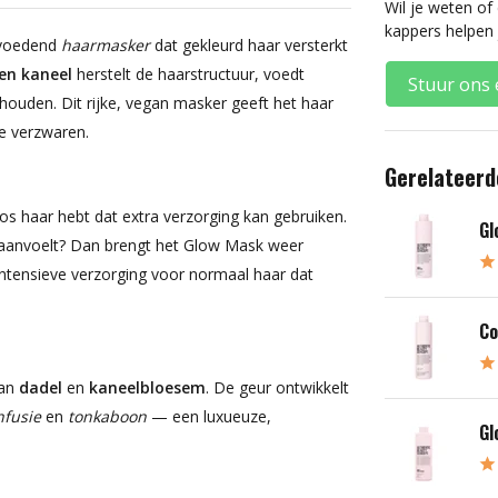
Wil je weten of
kappers helpen 
 voedend
haarmasker
dat gekleurd haar versterkt
en kaneel
herstelt de haarstructuur, voedt
Stuur ons 
 houden. Dit rijke, vegan masker geeft het haar
te verzwaren.
Gerelateerd
loos haar hebt dat extra verzorging kan gebruiken.
Gl
er aanvoelt? Dan brengt het Glow Mask weer
e intensieve verzorging voor normaal haar dat
Co
van
dadel
en
kaneelbloesem
. De geur ontwikkelt
nfusie
en
tonkaboon
— een luxueuze,
Gl