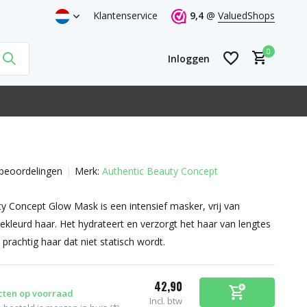
Klantenservice
9,4
@
ValuedShops
0
Inloggen
beoordelingen
Merk:
Authentic Beauty Concept
Account aanmaken
Account aanmaken
y Concept Glow Mask is een intensief masker, vrij van
gekleurd haar. Het hydrateert en verzorgt het haar van lengtes
prachtig haar dat niet statisch wordt.
42,90
cten op voorraad
Incl. btw