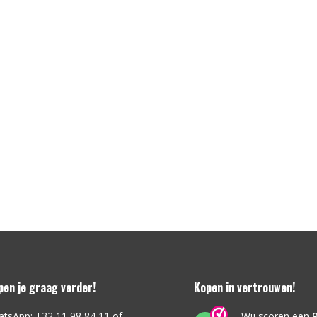
lpen je graag verder!
Kopen in vertrouwen!
atsApp: +32 11 98 84 11 of
Wij scoren een
9