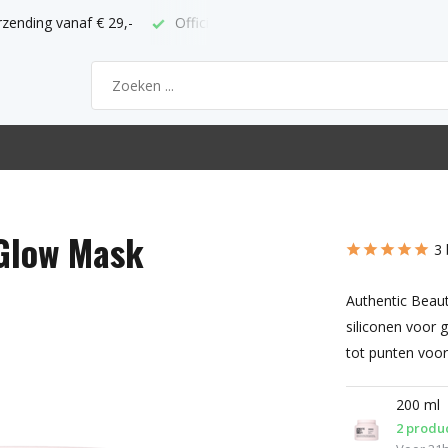
ppunt
Bestel voor 21h = volgende werkdag thuis
Glow Mask
3 
Authentic Beaut
siliconen voor 
tot punten voor 
200 ml
2 produ