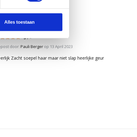
Alles toestaan
5
/
5
post door:
Pauli Berger
op 13 April 2023
erlijk Zacht soepel haar maar niet slap heerlijke geur