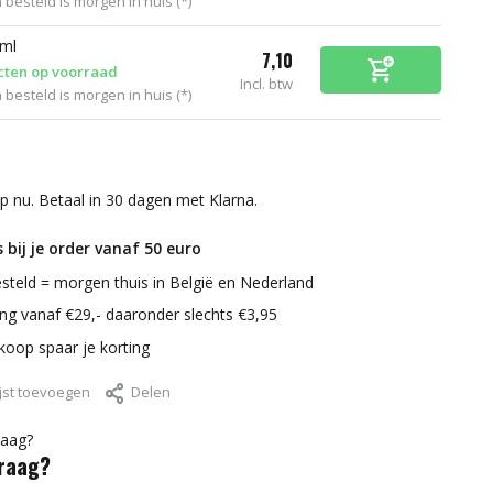
 besteld is morgen in huis (*)
 ml
7,10
cten op voorraad
Incl. btw
 besteld is morgen in huis (*)
p nu. Betaal in 30 dagen met Klarna.
 bij je order vanaf 50 euro
steld = morgen thuis in België en Nederland
ring vanaf €29,- daaronder slechts €3,95
nkoop spaar je korting
jst toevoegen
Delen
vraag?