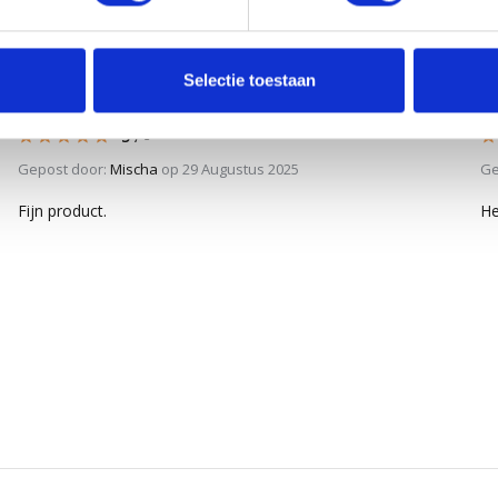
Selectie toestaan
5
/
5
Gepost door:
Mischa
op 29 Augustus 2025
Ge
Fijn product.
He