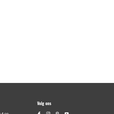
Volg ons
,4
op