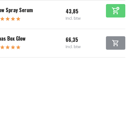
ow Spray Serum
43,85
Incl. btw
as Box Glow
66,35
Incl. btw