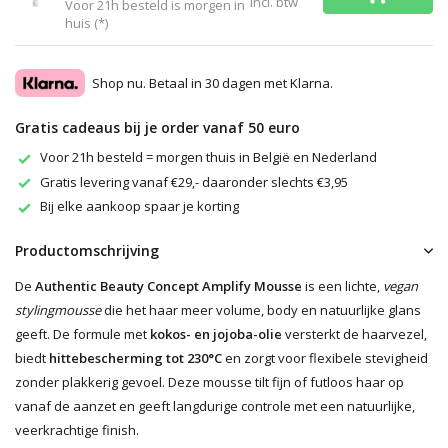
Incl. btw
Voor 21h besteld is morgen in
huis (*)
Shop nu. Betaal in 30 dagen met Klarna.
Gratis cadeaus bij je order vanaf 50 euro
Voor 21h besteld = morgen thuis in België en Nederland
Gratis levering vanaf €29,- daaronder slechts €3,95
Bij elke aankoop spaar je korting
Productomschrijving
De
Authentic Beauty Concept Amplify Mousse
is een lichte,
vegan
stylingmousse
die het haar meer volume, body en natuurlijke glans
geeft. De formule met
kokos- en jojoba-olie
versterkt de haarvezel,
biedt
hittebescherming tot 230°C
en zorgt voor flexibele stevigheid
zonder plakkerig gevoel. Deze mousse tilt fijn of futloos haar op
vanaf de aanzet en geeft langdurige controle met een natuurlijke,
veerkrachtige finish.