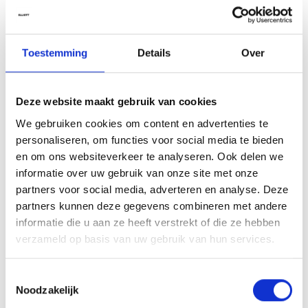
lage stand.
Ingrediënten
Toestemming
Details
Over
Aqua (Water, Eau), Polyquaternium-4, PEG-40 Hydrogenated Castor
Oil, Propylene Glycol, Cocos Nucifera (Coconut) Oil, Simmondsia
Chinensis (Jojoba) Seed Oil, Citric Acid, Panthenol, Sodium Benzoate,
Deze website maakt gebruik van cookies
Potassium Sorbate, Limonene, Linalool, Alpha-Isomethyl Ionone,
Parfum (Fragrance).*
We gebruiken cookies om content en advertenties te
personaliseren, om functies voor social media te bieden
*Ingrediënten en verpakking kunnen wijzigen. Raadpleeg steeds de
en om ons websiteverkeer te analyseren. Ook delen we
verpakking voor de meest actuele informatie.
informatie over uw gebruik van onze site met onze
partners voor social media, adverteren en analyse. Deze
partners kunnen deze gegevens combineren met andere
Aan verlanglijst toevoegen
Delen
informatie die u aan ze heeft verstrekt of die ze hebben
verzameld op basis van uw gebruik van hun services.
Heb je een vraag?
Toestemmingsselectie
Wil je weten of dit product bij je past? Of hoe je het moet gebruiken?
Noodzakelijk
Onze kappers helpen je graag verder!