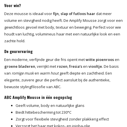
Voor wie?
Deze mousse is ideaal voor
fijn, slap of futloos haar
dat meer
volume en stevigheid nodig heeft. De Amplify Mousse zorgt voor een
gewichtloos gevoel met body, textuur en beweging. Perfect voor wie
houdt van luchtig, volumineus haar met een natuurlijke look en een
zachte hold.
De geurervaring
Een moderne, verfijnde geur die fris opent met
witte pioenroos
en
groene bladeren
, verrijkt met
rozen
,
fresia’s
en
viooltje
. De basis
van
romige musk
en
warm hout
geeft diepte en zachtheid. Een
elegante, zuivere geur die perfect aansluit bij de authentieke,
bewuste stylingfilosofie van ABC.
ABC Amplify Mousse in één oogopslag
Geeft volume, body en natuurlijke glans
Biedt hittebescherming tot 230°C
Zorgt voor flexibele stevigheid zonder plakkerig effect
Verzorgt het haar met kokos- en jojoba-olie