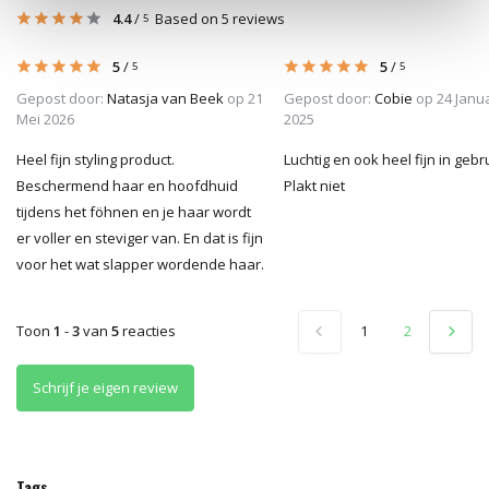
4.4
/
Based on 5 reviews
5
5
/
5
/
5
5
Gepost door:
Natasja van Beek
op 21
Gepost door:
Cobie
op 24 Janua
Mei 2026
2025
Heel fijn styling product.
Luchtig en ook heel fijn in gebru
Beschermend haar en hoofdhuid
Plakt niet
tijdens het föhnen en je haar wordt
er voller en steviger van. En dat is fijn
voor het wat slapper wordende haar.
Toon
1
-
3
van
5
reacties
1
2
Schrijf je eigen review
Tags