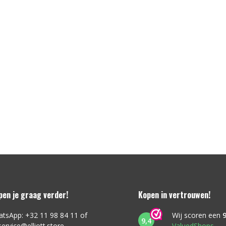
lpen je graag verder!
Kopen in vertrouwen!
atsApp: +32 11 98 84 11 of
Wij scoren een
9
9,4
service@elliott.store
ValuedShops