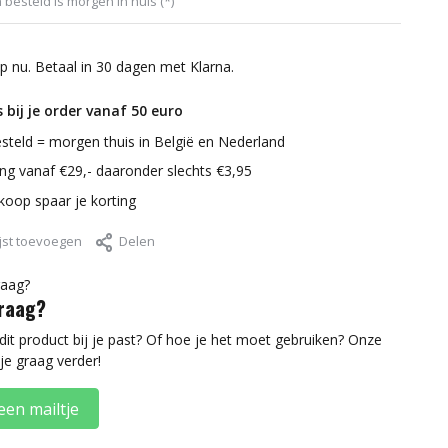
 besteld is morgen in huis (*)
p nu. Betaal in 30 dagen met Klarna.
 bij je order vanaf 50 euro
steld = morgen thuis in België en Nederland
ring vanaf €29,- daaronder slechts €3,95
nkoop spaar je korting
jst toevoegen
Delen
vraag?
 dit product bij je past? Of hoe je het moet gebruiken? Onze
je graag verder!
een mailtje