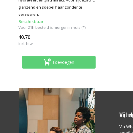
glanzend en soepel haar zonder te
verzwaren.
Beschikbaar
Voor 21h besteld is morgen in huis (*)
40,70
Incl. btw
Toevoegen
Wij he
Via Wh
email: