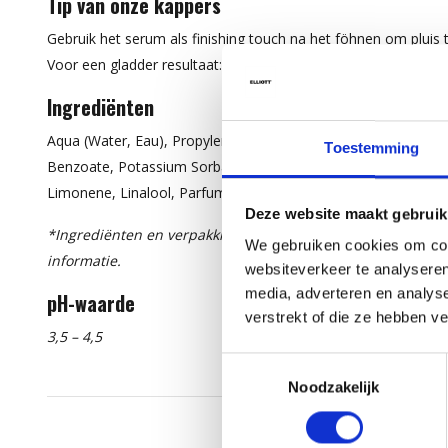
Tip van onze kappers
Gebruik het serum als finishing touch na het föhnen om pluis
Voor een gladder resultaat: combineer met de
Hydrate Lotion
Ingrediënten
Aqua (Water, Eau), Propylene Glycol, PEG-40 Hydrogenated Cas
Toestemming
Benzoate, Potassium Sorbate, Mangifera Indica (Mango) Fruit 
Limonene, Linalool, Parfum (Fragrance).*
Deze website maakt gebruik
*Ingrediënten en verpakking kunnen wijzigen. Raadpleeg s
We gebruiken cookies om cont
informatie.
websiteverkeer te analyseren
media, adverteren en analys
pH-waarde
verstrekt of die ze hebben v
3,5 – 4,5
Toestemmingsselectie
Noodzakelijk