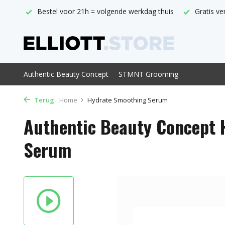
thuis
Gratis verzending vanaf € 29,-
Officieel ABC verkoo
Authentic Beauty Concept
STMNT Grooming
Terug
Home
Hydrate Smoothing Serum
Authentic Beauty Concept
Serum