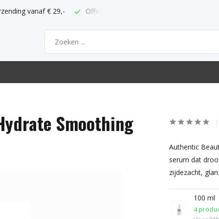
ppunt
Bestel voor 21h = volgende werkdag thuis
 Hydrate Smoothing
Authentic Beau
serum dat droog
zijdezacht, gla
100 ml
4 produ