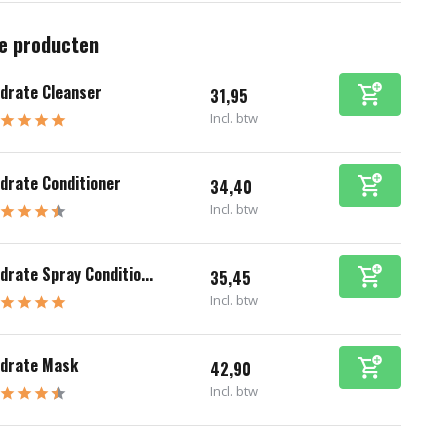
e producten
drate Cleanser
31,95
Incl. btw
drate Conditioner
34,40
Incl. btw
drate Spray Conditio...
35,45
Incl. btw
drate Mask
42,90
Incl. btw