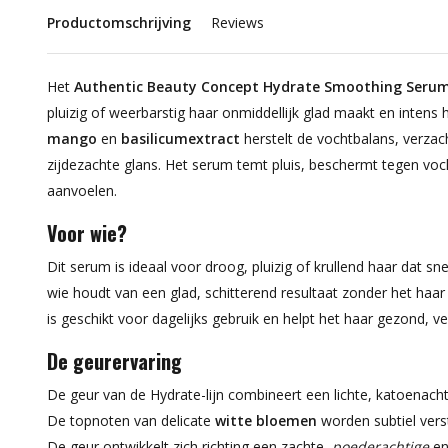
Productomschrijving
Reviews
Het
Authentic Beauty Concept Hydrate Smoothing Seru
pluizig of weerbarstig haar onmiddellijk glad maakt en intens h
mango
en
basilicumextract
herstelt de vochtbalans, verzac
zijdezachte glans. Het serum temt pluis, beschermt tegen voc
aanvoelen.
Voor wie?
Dit serum is ideaal voor droog, pluizig of krullend haar dat sne
wie houdt van een glad, schitterend resultaat zonder het h
is geschikt voor dagelijks gebruik en helpt het haar gezond, 
De geurervaring
De geur van de Hydrate-lijn combineert een lichte, katoenachti
De topnoten van delicate
witte bloemen
worden subtiel vers
De geur ontwikkelt zich richting een zachte,
poederachtige
e