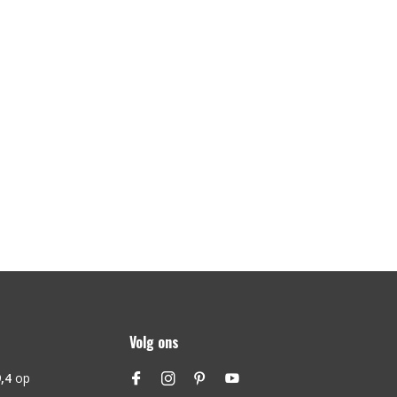
Volg ons
,4
op