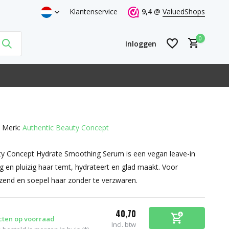
Klantenservice
9,4
@
ValuedShops
0
Inloggen
Merk:
Authentic Beauty Concept
Account aanmaken
Account aanmaken
ty Concept Hydrate Smoothing Serum is een vegan leave-in
 en pluizig haar temt, hydrateert en glad maakt. Voor
nzend en soepel haar zonder te verzwaren.
40,70
cten op voorraad
Incl. btw