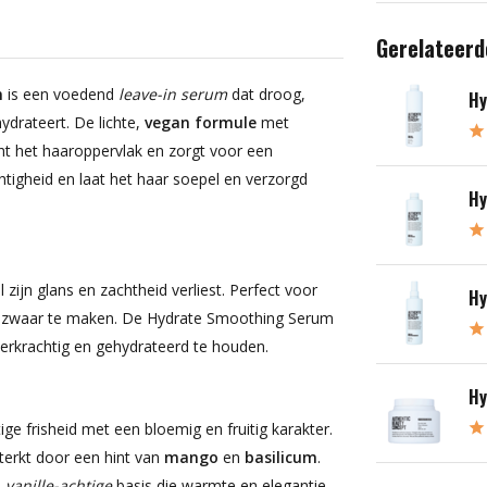
Gerelateerd
m
is een voedend
leave-in serum
dat droog,
Hy
ydrateert. De lichte,
vegan formule
met
ht het haaroppervlak en zorgt voor een
htigheid en laat het haar soepel en verzorgd
Hy
l zijn glans en zachtheid verliest. Perfect voor
Hy
aar zwaar te maken. De Hydrate Smoothing Serum
veerkrachtig en gehydrateerd te houden.
Hy
ge frisheid met een bloemig en fruitig karakter.
terkt door een hint van
mango
en
basilicum
.
n
vanille-achtige
basis die warmte en elegantie