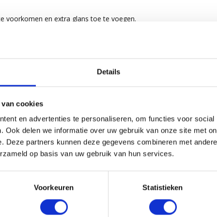
 te voorkomen en extra glans toe te voegen.
of
Hydrate Spray Conditioner
.
tor Oil, Panthenol, Citric Acid, Sodium
Details
Extract, Ocimum Basilicum (Basil) Leaf Extract,
 van cookies
teeds de verpakking voor de meest actuele
ent en advertenties te personaliseren, om functies voor social
. Ook delen we informatie over uw gebruik van onze site met on
e. Deze partners kunnen deze gegevens combineren met andere i
erzameld op basis van uw gebruik van hun services.
Voorkeuren
Statistieken