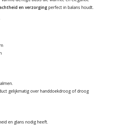
zachtheid en verzorging
perfect in balans houdt.
g
um
n
almen.
oduct gelijkmatig over handdoekdroog of droog
eid en glans nodig heeft.