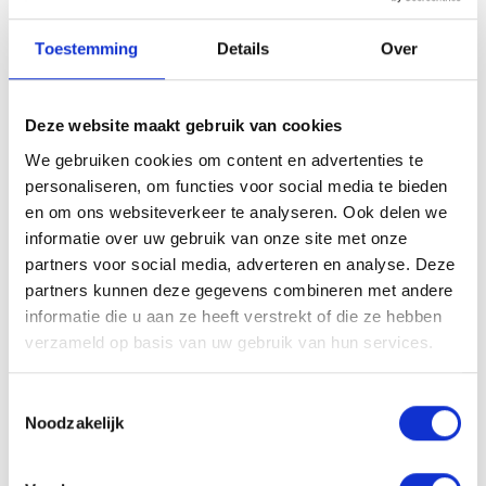
Gebruik deze spray als bescherming voor het föhnen of stylen of
Toestemming
Details
Over
achteraf als finishing touch voor extra glans en zachtheid. Voor een
subtiele glans tussen wasbeurten door kun je een kleine
hoeveelheid aanbrengen op droog haar. Combineer met de
Glow
Deze website maakt gebruik van cookies
Cleanser
en
Glow Conditioner
voor een complete
kleurverzorgingsroutine.
We gebruiken cookies om content en advertenties te
personaliseren, om functies voor social media te bieden
Ingrediënten
en om ons websiteverkeer te analyseren. Ook delen we
Aqua (Water, Eau), Cyclopentasiloxane, Dimethiconol, Phenyl
informatie over uw gebruik van onze site met onze
Trimethicone, Propylene Glycol, Cinnamomum Zeylanicum Bark
partners voor social media, adverteren en analyse. Deze
Extract, Phoenix Dactylifera (Date) Fruit Extract, PEG-40 Hydrogenated
partners kunnen deze gegevens combineren met andere
Castor Oil, Citric Acid, Sodium Benzoate, Potassium Sorbate, Benzyl
informatie die u aan ze heeft verstrekt of die ze hebben
Alcohol, Linalool, Limonene, Parfum (Fragrance).*
verzameld op basis van uw gebruik van hun services.
*Ingrediënten en verpakking kunnen wijzigen. Raadpleeg steeds de
verpakking voor de meest actuele informatie.
Toestemmingsselectie
Noodzakelijk
Aan verlanglijst toevoegen
Delen