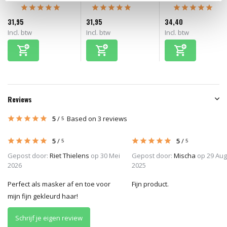
31,95
31,95
34,40
Incl. btw
Incl. btw
Incl. btw
Reviews
5
/
Based on 3 reviews
5
5
/
5
/
5
5
Gepost door:
Riet Thielens
op 30 Mei
Gepost door:
Mischa
op 29 Aug
2026
2025
Perfect als masker af en toe voor
Fijn product.
mijn fijn gekleurd haar!
Schrijf je eigen review