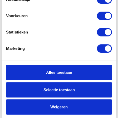
4,2 – 4,8
Voorkeuren
Aan verlanglijst toevoegen
Delen
Statistieken
Heb je een vraag?
Wil je weten of dit product bij je past? Of hoe je het moet gebruiken?
Marketing
Onze kappers helpen je graag verder!
Stuur ons een mailtje
Alles toestaan
Gerelateerde producten
Selectie toestaan
Weigeren
Glow Cleanser
Cool Glow Cleanser
Glow Conditioner