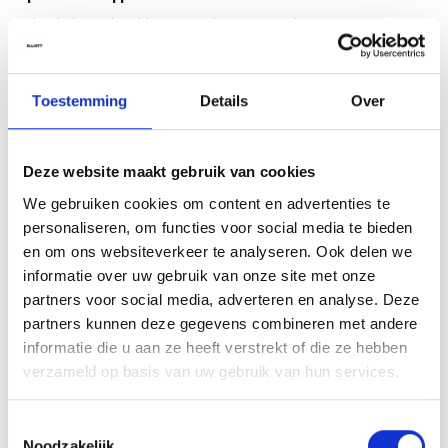
Gebruik dit masker één tot twee keer per week voor een intensieve
verzorging. Wikkel tijdens het inwerken een warme handdoek rond
je haar om de opname van voedingsstoffen te versterken. Voor een
extra glansboost combineer je het masker nadien met enkele
Toestemming
Details
Over
druppels van het
Glow Spray Serum
.
Ingrediënten
Deze website maakt gebruik van cookies
Aqua (Water, Eau), Cetearyl Alcohol, Distearoylethyl Dimonium
We gebruiken cookies om content en advertenties te
Chloride, Helianthus Annuus (Sunflower) Seed Oil, Isopropyl
personaliseren, om functies voor social media te bieden
Myristate, Behentrimonium Chloride, Propylene Glycol, Cetrimonium
en om ons websiteverkeer te analyseren. Ook delen we
Chloride, Panthenol, Magnesium Citrate, Magnesium Nitrate, Citric
informatie over uw gebruik van onze site met onze
Acid, Parfum (Fragrance), Phoenix Dactylifera (Date) Fruit Extract,
partners voor social media, adverteren en analyse. Deze
Cinnamomum Zeylanicum Bark Extract, Sodium Benzoate, Benzyl
partners kunnen deze gegevens combineren met andere
Alcohol, Linalool, Limonene.*
informatie die u aan ze heeft verstrekt of die ze hebben
*Ingrediënten en verpakking kunnen wijzigen. Raadpleeg steeds de
verzameld op basis van uw gebruik van hun services.
verpakking voor de meest actuele informatie.
Toestemmingsselectie
pH-waarde
Noodzakelijk